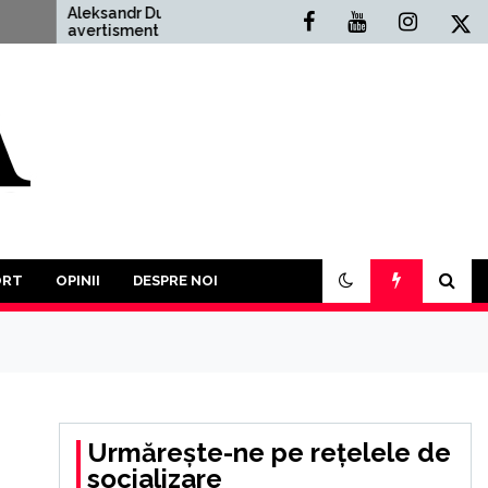
leksandr Dughin,
Situația Politică Actu
vertisment cutremurător:
România: O Analiză
n Al Treilea Război
Comprehensivă
ondial este mai mult
cât probabil. În acest an
 trebui să participăm la o
ptă a tuturor împotriva
uturor”
ORT
OPINII
DESPRE NOI
Urmărește-ne pe rețelele de
socializare