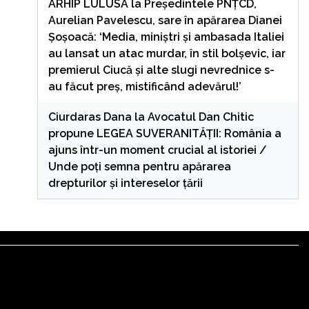
ARHIP LULUSA
la
Președintele PNȚCD,
Aurelian Pavelescu, sare în apărarea Dianei
Șoșoacă: ‘Media, miniștri și ambasada Italiei
au lansat un atac murdar, în stil bolșevic, iar
premierul Ciucă și alte slugi nevrednice s-
au făcut preș, mistificând adevărul!’
Ciurdaras Dana
la
Avocatul Dan Chitic
propune LEGEA SUVERANITĂȚII: România a
ajuns într-un moment crucial al istoriei /
Unde poți semna pentru apărarea
drepturilor și intereselor țării