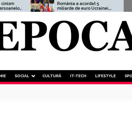
România a acordat 5
A
miliarde de euro Ucrainei,
a
adică 1,5% din PIB
”U
M
de
va
lu
t
MIE
SOCIAL
CULTURĂ
IT-TECH
LIFESTYLE
SP