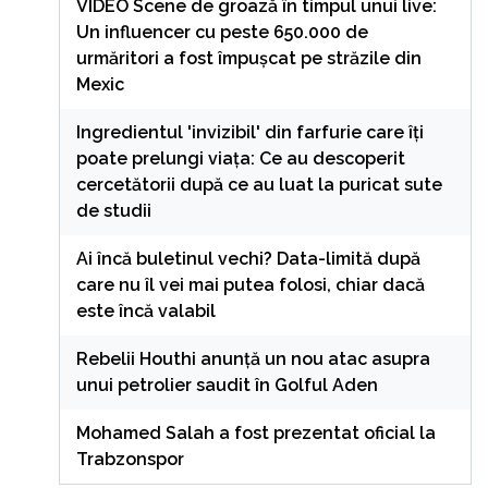
VIDEO Scene de groază în timpul unui live:
Un influencer cu peste 650.000 de
urmăritori a fost împușcat pe străzile din
Mexic
Ingredientul 'invizibil' din farfurie care îți
poate prelungi viața: Ce au descoperit
cercetătorii după ce au luat la puricat sute
de studii
Ai încă buletinul vechi? Data-limită după
care nu îl vei mai putea folosi, chiar dacă
este încă valabil
Rebelii Houthi anunță un nou atac asupra
unui petrolier saudit în Golful Aden
Mohamed Salah a fost prezentat oficial la
Trabzonspor