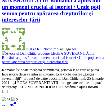
SUVERANITĂȚII: România a ajuns într-
un moment crucial al istoriei / Unde poți
semna pentru apărarea drepturilor și
intereselor țării
DOGARU Nicodim
5 ani ago
68
România își poate recăpăta demnitatea, printr-o lege care ar putea
face istorie dacă va intra în vigoare. Este vorba despre „Legea
suveranității”, propusă de catre avocatul Dan Chitic luni, 25 ianuarie
2021. „LEGEA SUVERANITĂTII – o lege care trebuie adoptată
de urgență: ACUM ORI NICIODATA! România a ajuns intr-un
[…]
86
2