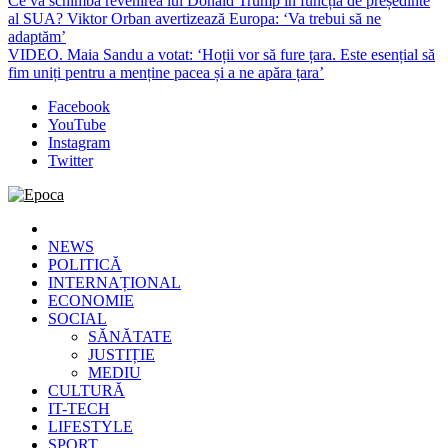
Ce va schimba revenirea lui Donald Trump în funcția de președinte
al SUA? Viktor Orban avertizează Europa: ‘Va trebui să ne
adaptăm’
VIDEO. Maia Sandu a votat: ‘Hoții vor să fure țara. Este esențial să
fim uniți pentru a menține pacea și a ne apăra țara’
Facebook
YouTube
Instagram
Twitter
Epoca
Cele mai noi știri online din România
NEWS
POLITICĂ
INTERNAȚIONAL
ECONOMIE
SOCIAL
SĂNĂTATE
JUSTIȚIE
MEDIU
CULTURĂ
IT-TECH
LIFESTYLE
SPORT