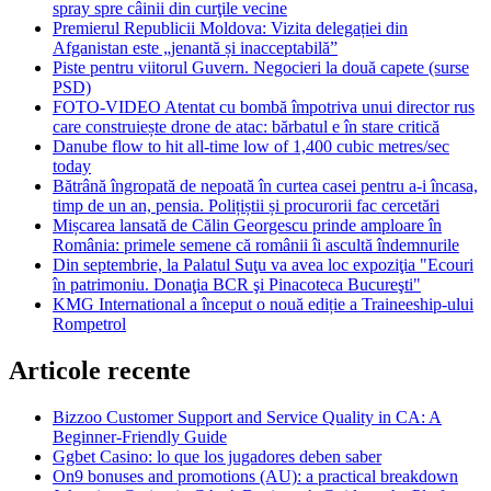
spray spre câinii din curţile vecine
Premierul Republicii Moldova: Vizita delegației din
Afganistan este „jenantă și inacceptabilă”
Piste pentru viitorul Guvern. Negocieri la două capete (surse
PSD)
FOTO-VIDEO Atentat cu bombă împotriva unui director rus
care construiește drone de atac: bărbatul e în stare critică
Danube flow to hit all-time low of 1,400 cubic metres/sec
today
Bătrână îngropată de nepoată în curtea casei pentru a-i încasa,
timp de un an, pensia. Polițiștii și procurorii fac cercetări
Mișcarea lansată de Călin Georgescu prinde amploare în
România: primele semene că românii îi ascultă îndemnurile
Din septembrie, la Palatul Suţu va avea loc expoziţia "Ecouri
în patrimoniu. Donaţia BCR şi Pinacoteca Bucureşti"
KMG International a început o nouă ediție a Traineeship-ului
Rompetrol
Articole recente
Bizzoo Customer Support and Service Quality in CA: A
Beginner-Friendly Guide
Ggbet Casino: lo que los jugadores deben saber
On9 bonuses and promotions (AU): a practical breakdown