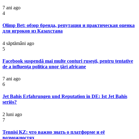
7 ani ago
4
Olimp Bet: обзор бренда, репутация и практическая оценка
для игроков из Казахстана
4 săptămâni ago
5
Facebook suspendă mai multe conturi ruseşti, pentru tentative
de a influenţa politica unor ţări africane
7 ani ago
6
Jet Bahis Erfahrungen und Reputation in DE: Ist Jet Bahis
seriös?
2 luni ago
7
Tennisi KZ: что важно знать о платформе и её
возможностях