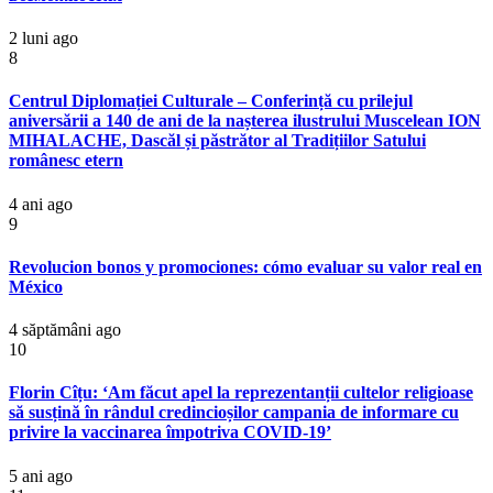
2 luni ago
8
Centrul Diplomației Culturale – Conferință cu prilejul
aniversării a 140 de ani de la nașterea ilustrului Muscelean ION
MIHALACHE, Dascăl și păstrător al Tradițiilor Satului
românesc etern
4 ani ago
9
Revolucion bonos y promociones: cómo evaluar su valor real en
México
4 săptămâni ago
10
Florin Cîțu: ‘Am făcut apel la reprezentanții cultelor religioase
să susțină în rândul credincioșilor campania de informare cu
privire la vaccinarea împotriva COVID-19’
5 ani ago