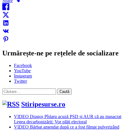
Share
Urmărește-ne pe rețelele de socializare
Facebook
YouTube
Instagram
Twitter
Caută
după:
Stiripesurse.ro
VIDEO Dragoș Pîslaru acuză PSD și AUR că au masacrat
Legea decarbonizării: Vor plăti electoral
VIDEO Bărbat amendat după ce a fost filmat pulverizând