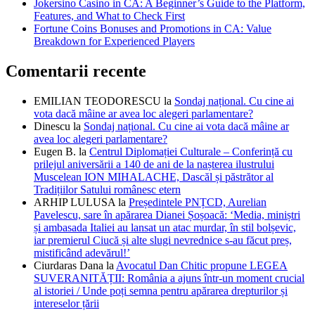
Jokersino Casino in CA: A Beginner’s Guide to the Platform,
Features, and What to Check First
Fortune Coins Bonuses and Promotions in CA: Value
Breakdown for Experienced Players
Comentarii recente
EMILIAN TEODORESCU
la
Sondaj național. Cu cine ai
vota dacă mâine ar avea loc alegeri parlamentare?
Dinescu
la
Sondaj național. Cu cine ai vota dacă mâine ar
avea loc alegeri parlamentare?
Eugen B.
la
Centrul Diplomației Culturale – Conferință cu
prilejul aniversării a 140 de ani de la nașterea ilustrului
Muscelean ION MIHALACHE, Dascăl și păstrător al
Tradițiilor Satului românesc etern
ARHIP LULUSA
la
Președintele PNȚCD, Aurelian
Pavelescu, sare în apărarea Dianei Șoșoacă: ‘Media, miniștri
și ambasada Italiei au lansat un atac murdar, în stil bolșevic,
iar premierul Ciucă și alte slugi nevrednice s-au făcut preș,
mistificând adevărul!’
Ciurdaras Dana
la
Avocatul Dan Chitic propune LEGEA
SUVERANITĂȚII: România a ajuns într-un moment crucial
al istoriei / Unde poți semna pentru apărarea drepturilor și
intereselor țării