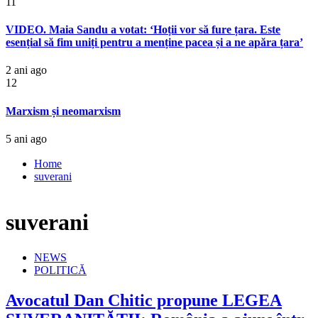
11
VIDEO. Maia Sandu a votat: ‘Hoții vor să fure țara. Este
esențial să fim uniți pentru a menține pacea și a ne apăra țara’
2 ani ago
12
Marxism și neomarxism
5 ani ago
Home
suverani
suverani
NEWS
POLITICĂ
Avocatul Dan Chitic propune LEGEA