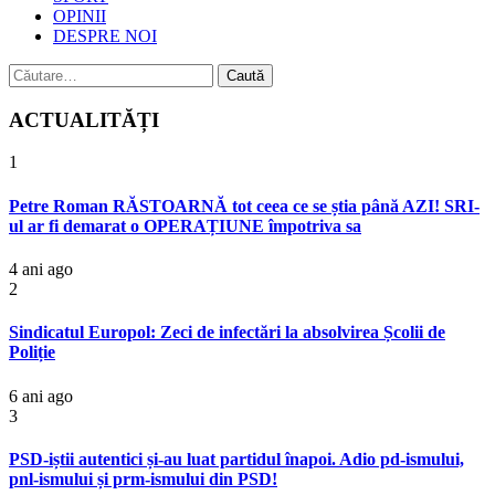
OPINII
DESPRE NOI
Caută
după:
ACTUALITĂȚI
1
Petre Roman RĂSTOARNĂ tot ceea ce se știa până AZI! SRI-
ul ar fi demarat o OPERAȚIUNE împotriva sa
4 ani ago
2
Sindicatul Europol: Zeci de infectări la absolvirea Școlii de
Poliție
6 ani ago
3
PSD-iștii autentici și-au luat partidul înapoi. Adio pd-ismului,
pnl-ismului și prm-ismului din PSD!