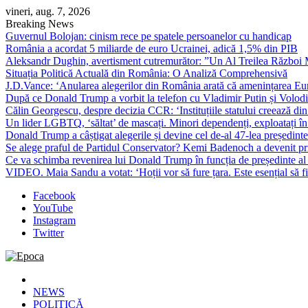
Skip
vineri, aug. 7, 2026
to
Breaking News
content
Guvernul Bolojan: cinism rece pe spatele persoanelor cu handicap
România a acordat 5 miliarde de euro Ucrainei, adică 1,5% din PIB
Aleksandr Dughin, avertisment cutremurător: ”Un Al Treilea Război Mond
Situația Politică Actuală din România: O Analiză Comprehensivă
J.D.Vance: ‘Anularea alegerilor din România arată că amenințarea Euro
După ce Donald Trump a vorbit la telefon cu Vladimir Putin și Volodimi
Călin Georgescu, despre decizia CCR: ‘Instituțiile statului creează din 
Un lider LGBTQ, ‘săltat’ de mascați. Minori dependenți, exploatați în
Donald Trump a câștigat alegerile și devine cel de-al 47-lea președinte
Se alege praful de Partidul Conservator? Kemi Badenoch a devenit primu
Ce va schimba revenirea lui Donald Trump în funcția de președinte a
VIDEO. Maia Sandu a votat: ‘Hoții vor să fure țara. Este esențial să fi
Facebook
YouTube
Instagram
Twitter
Epoca
Cele mai noi știri online din România
NEWS
POLITICĂ