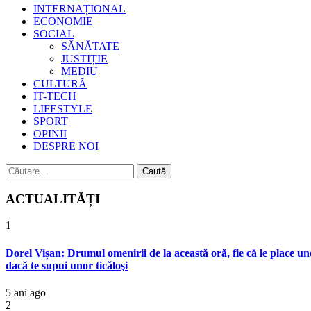
INTERNAȚIONAL
ECONOMIE
SOCIAL
SĂNĂTATE
JUSTIȚIE
MEDIU
CULTURĂ
IT-TECH
LIFESTYLE
SPORT
OPINII
DESPRE NOI
Caută
după:
ACTUALITĂȚI
1
Dorel Vișan: Drumul omenirii de la această oră, fie că le place uno
dacă te supui unor ticăloşi
5 ani ago
2