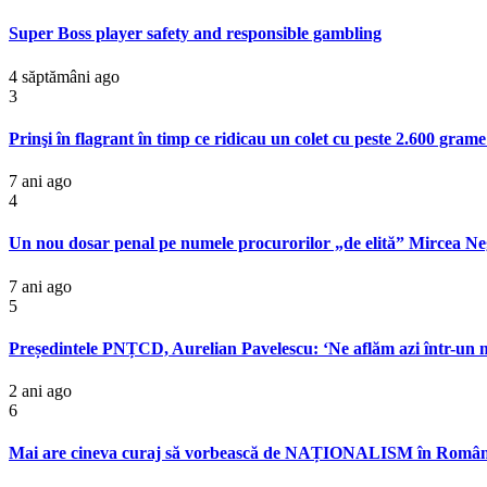
Super Boss player safety and responsible gambling
4 săptămâni ago
3
Prinşi în flagrant în timp ce ridicau un colet cu peste 2.600 gram
7 ani ago
4
Un nou dosar penal pe numele procurorilor „de elită” Mircea Ne
7 ani ago
5
Președintele PNȚCD, Aurelian Pavelescu: ‘Ne aflăm azi într-un mo
2 ani ago
6
Mai are cineva curaj să vorbească de NAȚIONALISM în România?