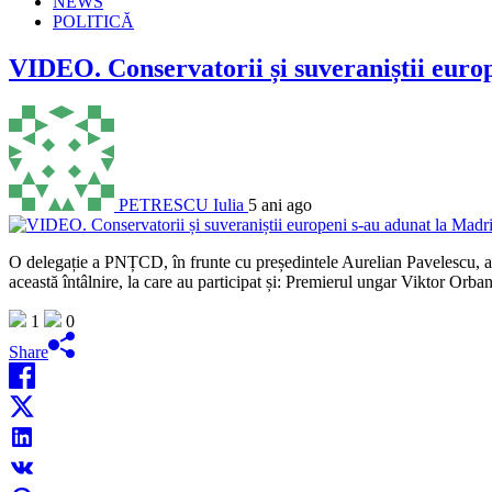
NEWS
POLITICĂ
VIDEO. Conservatorii și suveraniștii euro
PETRESCU Iulia
5 ani ago
O delegație a PNȚCD, în frunte cu președintele Aurelian Pavelescu, a 
această întâlnire, la care au participat și: Premierul ungar Viktor O
1
0
Share