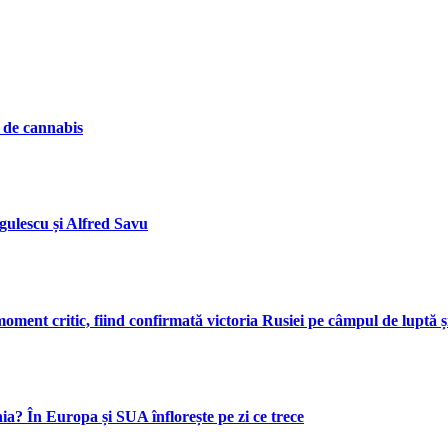
e de cannabis
gulescu și Alfred Savu
ment critic, fiind confirmată victoria Rusiei pe câmpul de luptă și
 În Europa și SUA înflorește pe zi ce trece