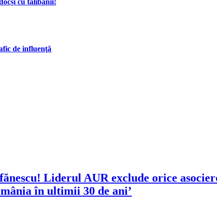
ocși cu talibanii!
fic de influenţă
efănescu! Liderul AUR exclude orice asocier
omânia în ultimii 30 de ani’