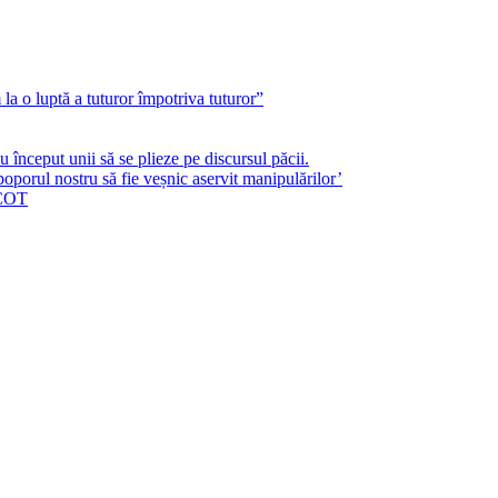
a o luptă a tuturor împotriva tuturor”
început unii să se plieze pe discursul păcii.
poporul nostru să fie veșnic aservit manipulărilor’
ICOT