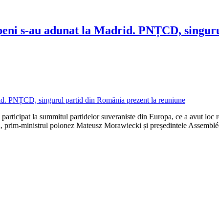
peni s-au adunat la Madrid. PNȚCD, singur
participat la summitul partidelor suveraniste din Europa, ce a avut loc
rban, prim-ministrul polonez Mateusz Morawiecki și președintele Assembl