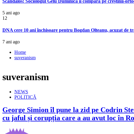
Scandalos! Sociologul Gelu Duminică îi compară pe creștinii-ortod
5 ani ago
12
DNA cere 10 ani închisoare pentru Bogdan Olteanu, acuzat de tra
7 ani ago
Home
suveranism
suveranism
NEWS
POLITICĂ
George Simion îl pune la zid pe Codrin St
cu jaful și corupția care a au avut loc în R