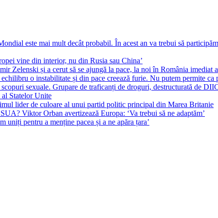
ial este mai mult decât probabil. În acest an va trebui să participăm l
pei vine din interior, nu din Rusia sau China’
r Zelenski și a cerut să se ajungă la pace, la noi în România imediat au 
echilibru o instabilitate și din pace creează furie. Nu putem permite ca 
 scopuri sexuale. Grupare de traficanți de droguri, destructurată de DI
 al Statelor Unite
l lider de culoare al unui partid politic principal din Marea Britanie
l SUA? Viktor Orban avertizează Europa: ‘Va trebui să ne adaptăm’
m uniți pentru a menține pacea și a ne apăra țara’