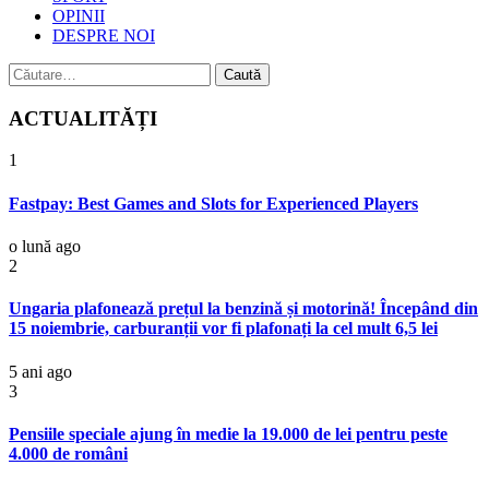
OPINII
DESPRE NOI
Caută
după:
ACTUALITĂȚI
1
Fastpay: Best Games and Slots for Experienced Players
o lună ago
2
Ungaria plafonează prețul la benzină și motorină! Începând din
15 noiembrie, carburanții vor fi plafonați la cel mult 6,5 lei
5 ani ago
3
Pensiile speciale ajung în medie la 19.000 de lei pentru peste
4.000 de români