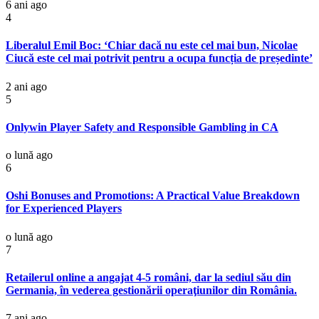
6 ani ago
4
Liberalul Emil Boc: ‘Chiar dacă nu este cel mai bun, Nicolae
Ciucă este cel mai potrivit pentru a ocupa funcția de președinte’
2 ani ago
5
Onlywin Player Safety and Responsible Gambling in CA
o lună ago
6
Oshi Bonuses and Promotions: A Practical Value Breakdown
for Experienced Players
o lună ago
7
Retailerul online a angajat 4-5 români, dar la sediul său din
Germania, în vederea gestionării operaţiunilor din România.
7 ani ago