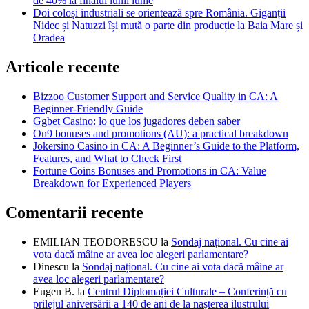
de 40% la finalul lunii iunie
Doi coloși industriali se orientează spre România. Giganții
Nidec și Natuzzi își mută o parte din producție la Baia Mare și
Oradea
Articole recente
Bizzoo Customer Support and Service Quality in CA: A
Beginner-Friendly Guide
Ggbet Casino: lo que los jugadores deben saber
On9 bonuses and promotions (AU): a practical breakdown
Jokersino Casino in CA: A Beginner’s Guide to the Platform,
Features, and What to Check First
Fortune Coins Bonuses and Promotions in CA: Value
Breakdown for Experienced Players
Comentarii recente
EMILIAN TEODORESCU
la
Sondaj național. Cu cine ai
vota dacă mâine ar avea loc alegeri parlamentare?
Dinescu
la
Sondaj național. Cu cine ai vota dacă mâine ar
avea loc alegeri parlamentare?
Eugen B.
la
Centrul Diplomației Culturale – Conferință cu
prilejul aniversării a 140 de ani de la nașterea ilustrului