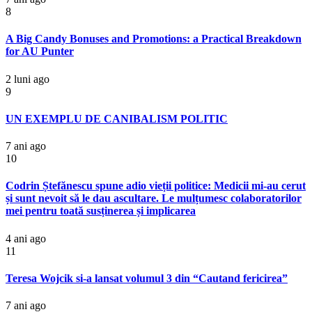
8
A Big Candy Bonuses and Promotions: a Practical Breakdown
for AU Punter
2 luni ago
9
UN EXEMPLU DE CANIBALISM POLITIC
7 ani ago
10
Codrin Ștefănescu spune adio vieții politice: Medicii mi-au cerut
și sunt nevoit să le dau ascultare. Le mulțumesc colaboratorilor
mei pentru toată susținerea și implicarea
4 ani ago
11
Teresa Wojcik si-a lansat volumul 3 din “Cautand fericirea”
7 ani ago