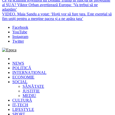
Ce va schimba revenirea lui Donald Trump în funcția de președinte
al SUA? Viktor Orban avertizează Europa: ‘Va trebui să ne
adaptăm’
VIDEO. Maia Sandu a votat: ‘Hoții vor să fure țara. Este esențial să
fim uniți pentru a menține pacea și a ne apăra țara’
Facebook
YouTube
Instagram
Twitter
Epoca
Cele mai noi știri online din România
NEWS
POLITICĂ
INTERNAȚIONAL
ECONOMIE
SOCIAL
SĂNĂTATE
JUSTIȚIE
MEDIU
CULTURĂ
IT-TECH
LIFESTYLE
SPORT