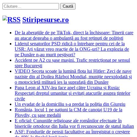
Caută
după:
Stiripesurse.ro
De la aberațiile de pe TikTok, direct la închisoare: Tinerii care
au atacat degeaba o ambulanță au fost reținuți de polițiști
Liderul senatorilor PSD ridică o întrebare pentru cei de la
USR: Ați văzut vreo reacție de la ONG-uri? La explozia de
pe Dunăre n-au murit peștișori?
Accident pe A2 cu șase mașini. Trafic restricţionat pe sensul
spre București
VIDEO Seceta scoate la lumină flota lui Hitler: Zeci de nave
naziste din al Doilea Război Mondial, muniție neexplodată și
o motocicletă militară ies la suprafață din Dunăre
Papa Leon al XIV-lea face apel către Ucraina și Rusia:
Respectați dreptul umanitar şi evitați atacurile asupra ţintelor
civile
Un evadat de la domiciliu s-a predat la poliția din Giurgiu
România, locul 1 pe naţiuni la CM de canotaj U19 de la
Plovdiv, cu şase medalii
E oficial: Cununiile religioase ale românilor efectuate în
bisericile ortodoxe din Italia vor fi recunoscute de statul italian
ASF: Fondurile de pensii facultative au înregistrat o creștere