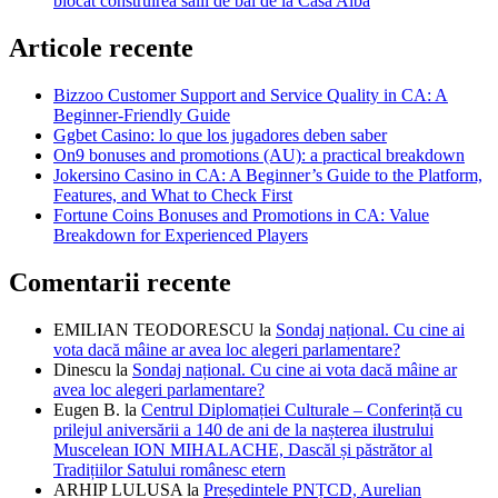
blocat construirea sălii de bal de la Casa Albă
Articole recente
Bizzoo Customer Support and Service Quality in CA: A
Beginner-Friendly Guide
Ggbet Casino: lo que los jugadores deben saber
On9 bonuses and promotions (AU): a practical breakdown
Jokersino Casino in CA: A Beginner’s Guide to the Platform,
Features, and What to Check First
Fortune Coins Bonuses and Promotions in CA: Value
Breakdown for Experienced Players
Comentarii recente
EMILIAN TEODORESCU
la
Sondaj național. Cu cine ai
vota dacă mâine ar avea loc alegeri parlamentare?
Dinescu
la
Sondaj național. Cu cine ai vota dacă mâine ar
avea loc alegeri parlamentare?
Eugen B.
la
Centrul Diplomației Culturale – Conferință cu
prilejul aniversării a 140 de ani de la nașterea ilustrului
Muscelean ION MIHALACHE, Dascăl și păstrător al
Tradițiilor Satului românesc etern
ARHIP LULUSA
la
Președintele PNȚCD, Aurelian