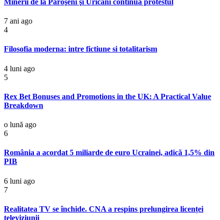
Minerii de la Paroşeni şi Uricani continuă protestul
7 ani ago
4
Filosofia moderna: intre fictiune si totalitarism
4 luni ago
5
Rex Bet Bonuses and Promotions in the UK: A Practical Value
Breakdown
o lună ago
6
România a acordat 5 miliarde de euro Ucrainei, adică 1,5% din
PIB
6 luni ago
7
Realitatea TV se închide. CNA a respins prelungirea licenței
televiziunii