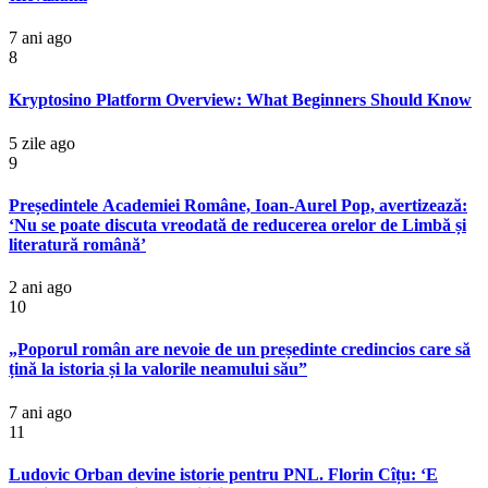
7 ani ago
8
Kryptosino Platform Overview: What Beginners Should Know
5 zile ago
9
Președintele Academiei Române, Ioan-Aurel Pop, avertizează:
‘Nu se poate discuta vreodată de reducerea orelor de Limbă și
literatură română’
2 ani ago
10
„Poporul român are nevoie de un președinte credincios care să
țină la istoria și la valorile neamului său”
7 ani ago
11
Ludovic Orban devine istorie pentru PNL. Florin Cîțu: ‘E