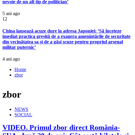
nevoie de un alt tip de politician’
5 ani ago
12
China lansează acuze dure la adresa Japoniei: ‘Să înceteze
imediat practica greșită de a exagera amenințările de securitate
din vecinătatea sa și de a găsi scuze pentru propriul arsenal
militar puternic’
4 ani ago
Home
zbor
zbor
NEWS
SOCIAL
VIDEO. Primul zbor direct România-