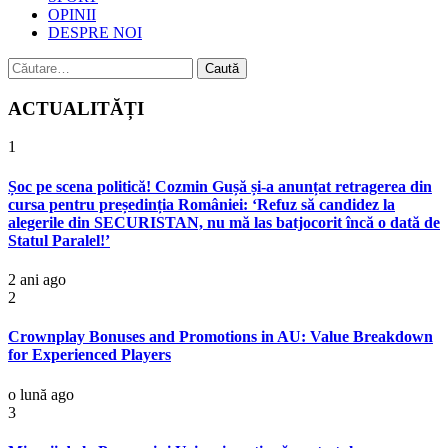
OPINII
DESPRE NOI
Caută
după:
ACTUALITĂȚI
1
Șoc pe scena politică! Cozmin Gușă și-a anunțat retragerea din
cursa pentru președinția României: ‘Refuz să candidez la
alegerile din SECURISTAN, nu mă las batjocorit încă o dată de
Statul Paralel!’
2 ani ago
2
Crownplay Bonuses and Promotions in AU: Value Breakdown
for Experienced Players
o lună ago
3