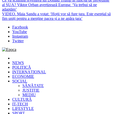
Ce va schimba revenirea lui Donald Trump în funcția de președinte
al SUA? Viktor Orban avertizează Europa: ‘Va trebui să ne
adaptăm’
VIDEO. Maia Sandu a votat: ‘Hoții vor să fure țara. Este esențial să
fim uniți pentru a menține pacea și a ne apăra țara’
Facebook
YouTube
Instagram
Twitter
Epoca
Cele mai noi știri online din România
NEWS
POLITICĂ
INTERNAȚIONAL
ECONOMIE
SOCIAL
SĂNĂTATE
JUSTIȚIE
MEDIU
CULTURĂ
IT-TECH
LIFESTYLE
SPORT