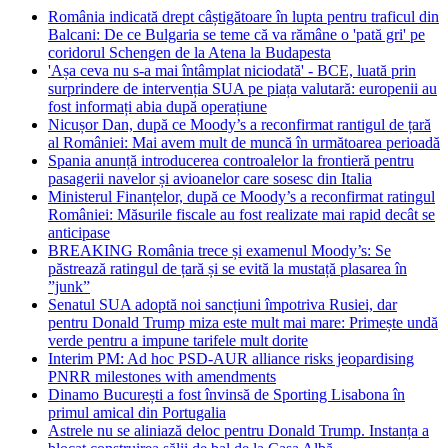
România indicată drept câștigătoare în lupta pentru traficul din
Balcani: De ce Bulgaria se teme că va rămâne o 'pată gri' pe
coridorul Schengen de la Atena la Budapesta
'Așa ceva nu s-a mai întâmplat niciodată' - BCE, luată prin
surprindere de intervenția SUA pe piața valutară: europenii au
fost informați abia după operațiune
Nicușor Dan, după ce Moody’s a reconfirmat rantigul de țară
al României: Mai avem mult de muncă în următoarea perioadă
Spania anunță introducerea controalelor la frontieră pentru
pasagerii navelor și avioanelor care sosesc din Italia
Ministerul Finanțelor, după ce Moody’s a reconfirmat ratingul
României: Măsurile fiscale au fost realizate mai rapid decât se
anticipase
BREAKING România trece și examenul Moody’s: Se
păstrează ratingul de țară și se evită la mustață plasarea în
”junk”
Senatul SUA adoptă noi sancțiuni împotriva Rusiei, dar
pentru Donald Trump miza este mult mai mare: Primește undă
verde pentru a impune tarifele mult dorite
Interim PM: Ad hoc PSD-AUR alliance risks jeopardising
PNRR milestones with amendments
Dinamo București a fost învinsă de Sporting Lisabona în
primul amical din Portugalia
Astrele nu se aliniază deloc pentru Donald Trump. Instanța a