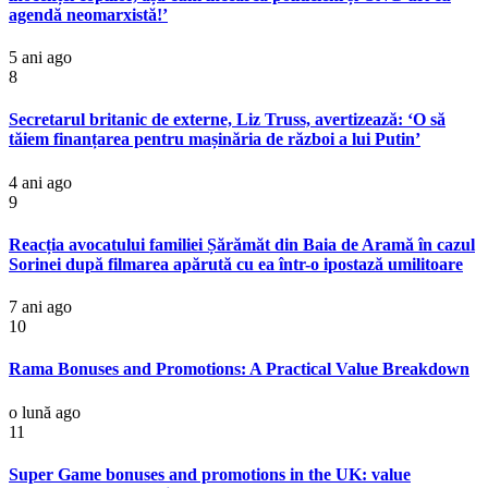
agendă neomarxistă!’
5 ani ago
8
Secretarul britanic de externe, Liz Truss, avertizează: ‘O să
tăiem finanțarea pentru mașinăria de război a lui Putin’
4 ani ago
9
Reacția avocatului familiei Șărămăt din Baia de Aramă în cazul
Sorinei după filmarea apărută cu ea într-o ipostază umilitoare
7 ani ago
10
Rama Bonuses and Promotions: A Practical Value Breakdown
o lună ago
11
Super Game bonuses and promotions in the UK: value