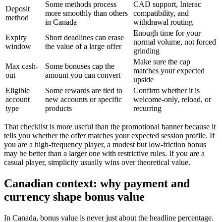
Some methods process
CAD support, Interac
Deposit
more smoothly than others
compatibility, and
method
in Canada
withdrawal routing
Enough time for your
Expiry
Short deadlines can erase
normal volume, not forced
window
the value of a large offer
grinding
Make sure the cap
Max cash-
Some bonuses cap the
matches your expected
out
amount you can convert
upside
Eligible
Some rewards are tied to
Confirm whether it is
account
new accounts or specific
welcome-only, reload, or
type
products
recurring
That checklist is more useful than the promotional banner because it
tells you whether the offer matches your expected session profile. If
you are a high-frequency player, a modest but low-friction bonus
may be better than a larger one with restrictive rules. If you are a
casual player, simplicity usually wins over theoretical value.
Canadian context: why payment and
currency shape bonus value
In Canada, bonus value is never just about the headline percentage.