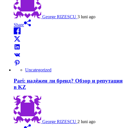
George RIZESCU
3 luni ago
Share
Uncategorized
Pari: надёжен ли бренд? Обзор и репутация
в KZ
George RIZESCU
2 luni ago