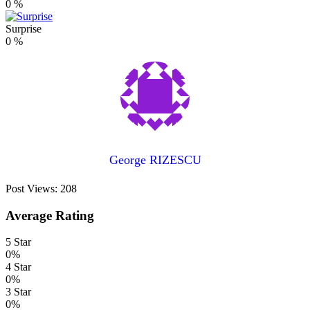
0
%
Surprise
0
%
George RIZESCU
Post Views:
208
Average Rating
5 Star
0%
4 Star
0%
3 Star
0%