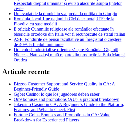
Respectați dreptul umanitar şi evitați atacurile asupra ţintelor
civile
Un evadat de la domiciliu s-a predat la poliția din Giurgiu
România, locul 1 pe naţiuni la CM de canotaj U19 de la
Plovdiv, cu şase medalii
E oficial: Cununiile religioase ale românilor efectuate în
bisericile ortodoxe din Italia vor fi recunoscute de statul italian
ASF: Fondurile de pensii facultative au înregistrat o creștere
de 40% la finalul lunii iunie
Doi coloși industriali se orientează spre România. Giganții
Nidec și Natuzzi își mută o parte din producție la Baia Mare și
Oradea
Articole recente
Bizzoo Customer Support and Service Quality in CA: A
Beginner-Friendly Guide
Ggbet Casino: lo que los jugadores deben saber
On9 bonuses and promotions (AU): a practical breakdown
Jokersino Casino in CA: A Beginner’s Guide to the Platform,
Features, and What to Check First
Fortune Coins Bonuses and Promotions in CA: Value
Breakdown for Experienced Players