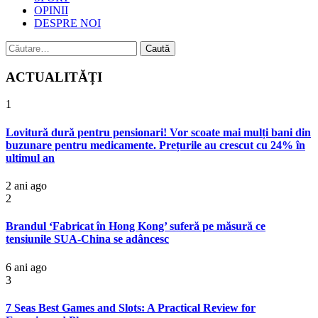
OPINII
DESPRE NOI
Caută
după:
ACTUALITĂȚI
1
Lovitură dură pentru pensionari! Vor scoate mai mulți bani din
buzunare pentru medicamente. Prețurile au crescut cu 24% în
ultimul an
2 ani ago
2
Brandul ‘Fabricat în Hong Kong’ suferă pe măsură ce
tensiunile SUA-China se adâncesc
6 ani ago
3
7 Seas Best Games and Slots: A Practical Review for