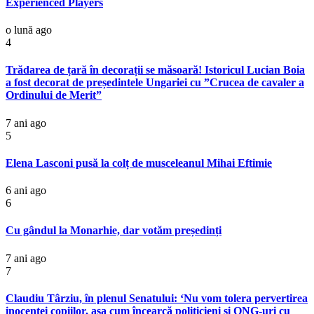
Experienced Players
o lună ago
4
Trădarea de țară în decorații se măsoară! Istoricul Lucian Boia
a fost decorat de președintele Ungariei cu ”Crucea de cavaler a
Ordinului de Merit”
7 ani ago
5
Elena Lasconi pusă la colț de musceleanul Mihai Eftimie
6 ani ago
6
Cu gândul la Monarhie, dar votăm președinți
7 ani ago
7
Claudiu Târziu, în plenul Senatului: ‘Nu vom tolera pervertirea
inocenței copiilor, așa cum încearcă politicieni și ONG-uri cu