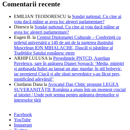
Comentarii recente
EMILIAN TEODORESCU
la
Sondaj național. Cu cine ai
vota dacă mâine ar avea loc alegeri parlamentare?
Dinescu
la
Sondaj național. Cu cine ai vota dacă mâine ar
avea loc alegeri parlamentare?
Eugen B.
la
Centrul Diplomației Culturale – Conferință cu
prilejul aniversării a 140 de ani de la nașterea ilustrului
Muscelean ION MIHALACHE, Dascăl și păstrător al
Tradițiilor Satului românesc etern
ARHIP LULUSA
la
Președintele PNȚCD, Aurelian
Pavelescu, sare în apărarea Dianei Șoșoacă: ‘Media, miniștri
și ambasada Italiei au lansat un atac murdar, în stil bolșevic,
iar premierul Ciucă și alte slugi nevrednice s-au făcut preș,
mistificând adevărul!’
Ciurdaras Dana
la
Avocatul Dan Chitic propune LEGEA
SUVERANITĂȚII: România a ajuns într-un moment crucial
al istoriei / Unde poți semna pentru apărarea drepturilor și
intereselor țării
Facebook
YouTube
Instagram