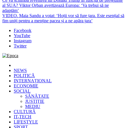
Ce va schimba revenirea lui Donald Trump în funcția de președinte
al SUA? Viktor Orban avertizează Europa: ‘Va trebui să ne
adaptăm’
VIDEO. Maia Sandu a votat: ‘Hoții vor să fure țara. Este esențial să
fim uniți pentru a menține pacea și a ne apăra țara’
Facebook
YouTube
Instagram
Twitter
Epoca
Cele mai noi știri online din România
NEWS
POLITICĂ
INTERNAȚIONAL
ECONOMIE
SOCIAL
SĂNĂTATE
JUSTIȚIE
MEDIU
CULTURĂ
IT-TECH
LIFESTYLE
SPORT