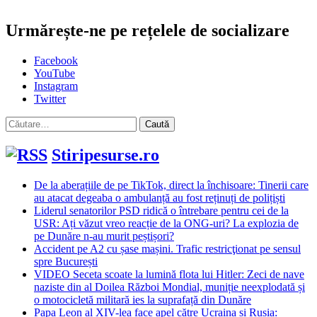
Urmărește-ne pe rețelele de socializare
Facebook
YouTube
Instagram
Twitter
Caută
după:
Stiripesurse.ro
De la aberațiile de pe TikTok, direct la închisoare: Tinerii care
au atacat degeaba o ambulanță au fost reținuți de polițiști
Liderul senatorilor PSD ridică o întrebare pentru cei de la
USR: Ați văzut vreo reacție de la ONG-uri? La explozia de
pe Dunăre n-au murit peștișori?
Accident pe A2 cu șase mașini. Trafic restricţionat pe sensul
spre București
VIDEO Seceta scoate la lumină flota lui Hitler: Zeci de nave
naziste din al Doilea Război Mondial, muniție neexplodată și
o motocicletă militară ies la suprafață din Dunăre
Papa Leon al XIV-lea face apel către Ucraina și Rusia: