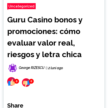
Uncategorized
Guru Casino bonos y
promociones: cómo
evaluar valor real,
riesgos y letra chica
George RIZESCU
2 luni ago
0
0
Share