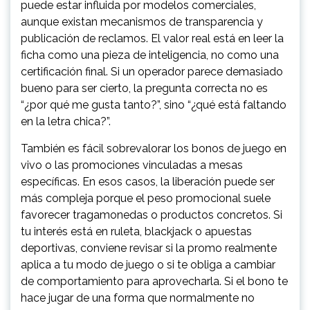
puede estar influida por modelos comerciales,
aunque existan mecanismos de transparencia y
publicación de reclamos. El valor real está en leer la
ficha como una pieza de inteligencia, no como una
certificación final. Si un operador parece demasiado
bueno para ser cierto, la pregunta correcta no es
“¿por qué me gusta tanto?”, sino “¿qué está faltando
en la letra chica?”.
También es fácil sobrevalorar los bonos de juego en
vivo o las promociones vinculadas a mesas
específicas. En esos casos, la liberación puede ser
más compleja porque el peso promocional suele
favorecer tragamonedas o productos concretos. Si
tu interés está en ruleta, blackjack o apuestas
deportivas, conviene revisar si la promo realmente
aplica a tu modo de juego o si te obliga a cambiar
de comportamiento para aprovecharla. Si el bono te
hace jugar de una forma que normalmente no