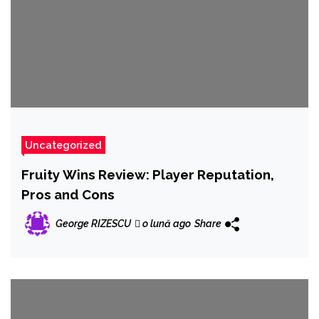
Uncategorized
Fruity Wins Review: Player Reputation,
Pros and Cons
George RIZESCU
o lună ago
Share