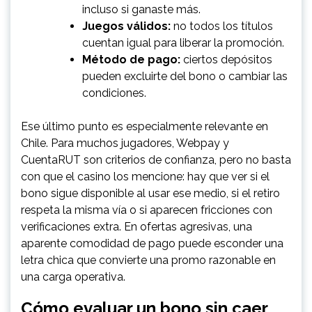
incluso si ganaste más.
Juegos válidos:
no todos los títulos
cuentan igual para liberar la promoción.
Método de pago:
ciertos depósitos
pueden excluirte del bono o cambiar las
condiciones.
Ese último punto es especialmente relevante en
Chile. Para muchos jugadores, Webpay y
CuentaRUT son criterios de confianza, pero no basta
con que el casino los mencione: hay que ver si el
bono sigue disponible al usar ese medio, si el retiro
respeta la misma vía o si aparecen fricciones con
verificaciones extra. En ofertas agresivas, una
aparente comodidad de pago puede esconder una
letra chica que convierte una promo razonable en
una carga operativa.
Cómo evaluar un bono sin caer