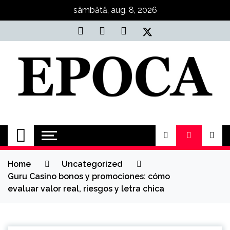
Skip
sâmbătă, aug. 8, 2026
to
content
Epoca
Cele mai noi știri online din România
Home
Uncategorized
Guru Casino bonos y promociones: cómo
evaluar valor real, riesgos y letra chica