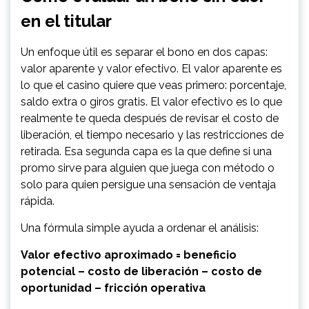
en el titular
Un enfoque útil es separar el bono en dos capas:
valor aparente y valor efectivo. El valor aparente es
lo que el casino quiere que veas primero: porcentaje,
saldo extra o giros gratis. El valor efectivo es lo que
realmente te queda después de revisar el costo de
liberación, el tiempo necesario y las restricciones de
retirada. Esa segunda capa es la que define si una
promo sirve para alguien que juega con método o
solo para quien persigue una sensación de ventaja
rápida.
Una fórmula simple ayuda a ordenar el análisis:
Valor efectivo aproximado = beneficio
potencial – costo de liberación – costo de
oportunidad – fricción operativa