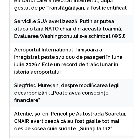
Bărbatul care a revoltat internetul, după
gestul de pe Transfăgărășan, a fost identificat
Serviciile SUA avertizează: Putin ar putea
ataca o țară NATO chiar din această toamnă.
Evaluarea Washingtonului s-a schimbat (WSJ)
Aeroportul Internaţional Timişoara a
înregistrat peste 170.000 de pasageri în luna
iulie 2026/ Este un record de trafic lunar în
istoria aeroportului
Siegfried Mureșan, despre modificarea legii
decarbonizării: „Poate avea consecințe
financiare”
Atenție, șoferi! Pericol pe Autostrada Soarelui:
CNAIR avertizează că au fost găsite tot mai
des pe șosea cuie sudate. „Sunați la 112”