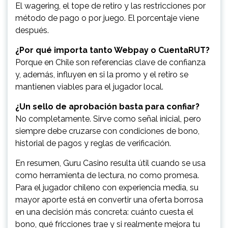
El wagering, el tope de retiro y las restricciones por
método de pago o por juego. El porcentaje viene
después.
¿Por qué importa tanto Webpay o CuentaRUT?
Porque en Chile son referencias clave de confianza
y, además, influyen en si la promo y el retiro se
mantienen viables para el jugador local.
¿Un sello de aprobación basta para confiar?
No completamente. Sirve como señal inicial, pero
siempre debe cruzarse con condiciones de bono,
historial de pagos y reglas de verificación.
En resumen, Guru Casino resulta útil cuando se usa
como herramienta de lectura, no como promesa.
Para el jugador chileno con experiencia media, su
mayor aporte está en convertir una oferta borrosa
en una decisión más concreta: cuánto cuesta el
bono, qué fricciones trae y si realmente mejora tu