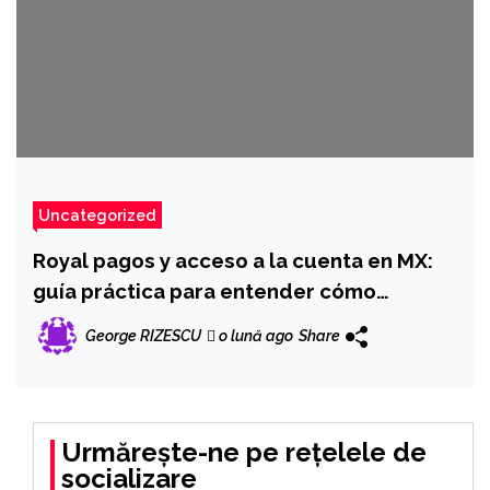
Uncategorized
Royal pagos y acceso a la cuenta en MX:
guía práctica para entender cómo
funciona
George RIZESCU
o lună ago
Share
Urmărește-ne pe rețelele de
socializare