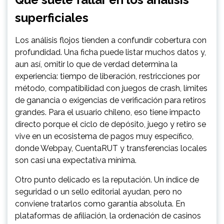
superficiales
Los análisis flojos tienden a confundir cobertura con
profundidad. Una ficha puede listar muchos datos y,
aun así, omitir lo que de verdad determina la
experiencia: tiempo de liberación, restricciones por
método, compatibilidad con juegos de crash, límites
de ganancia o exigencias de verificación para retiros
grandes. Para el usuario chileno, eso tiene impacto
directo porque el ciclo de depósito, juego y retiro se
vive en un ecosistema de pagos muy específico,
donde Webpay, CuentaRUT y transferencias locales
son casi una expectativa mínima.
Otro punto delicado es la reputación. Un índice de
seguridad o un sello editorial ayudan, pero no
conviene tratarlos como garantía absoluta. En
plataformas de afiliación, la ordenación de casinos