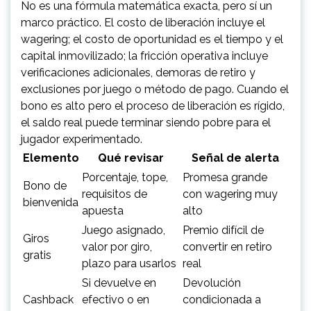
No es una fórmula matemática exacta, pero sí un
marco práctico. El costo de liberación incluye el
wagering; el costo de oportunidad es el tiempo y el
capital inmovilizado; la fricción operativa incluye
verificaciones adicionales, demoras de retiro y
exclusiones por juego o método de pago. Cuando el
bono es alto pero el proceso de liberación es rígido,
el saldo real puede terminar siendo pobre para el
jugador experimentado.
Elemento
Qué revisar
Señal de alerta
Porcentaje, tope,
Promesa grande
Bono de
requisitos de
con wagering muy
bienvenida
apuesta
alto
Juego asignado,
Premio difícil de
Giros
valor por giro,
convertir en retiro
gratis
plazo para usarlos
real
Si devuelve en
Devolución
Cashback
efectivo o en
condicionada a