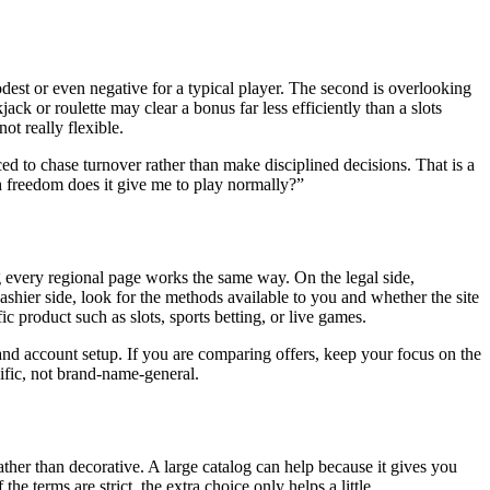
st or even negative for a typical player. The second is overlooking
k or roulette may clear a bonus far less efficiently than a slots
ot really flexible.
ed to chase turnover rather than make disciplined decisions. That is a
h freedom does it give me to play normally?”
ng every regional page works the same way. On the legal side,
cashier side, look for the methods available to you and whether the site
 product such as slots, sports betting, or live games.
and account setup. If you are comparing offers, keep your focus on the
ific, not brand-name-general.
ther than decorative. A large catalog can help because it gives you
 terms are strict, the extra choice only helps a little.