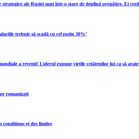
rategice ale Rusiei sunt într-o stare de deplină pregătire. Ei cred
ariile trebuie să scadă cu cel puțin 30%’
diale a revenit! Liderul expune viețile cetățenilor lui ca să arate 
ilor romanizați
 conditions et des limites