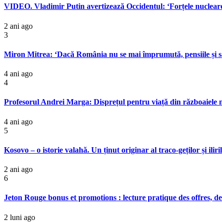
VIDEO. Vladimir Putin avertizează Occidentul: ‘Forțele nucleare st
2 ani ago
3
Miron Mitrea: ‘Dacă România nu se mai împrumută, pensiile și sal
4 ani ago
4
Profesorul Andrei Marga: Disprețul pentru viață din războaiele mon
4 ani ago
5
Kosovo – o istorie valahă. Un ținut originar al traco-geților și ilir
2 ani ago
6
Jeton Rouge bonus et promotions : lecture pratique des offres, des
2 luni ago