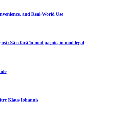
onvenience, and Real-World Use
gust: Să o facă în mod paşnic, în mod legal
uide
către Klaus Iohannis