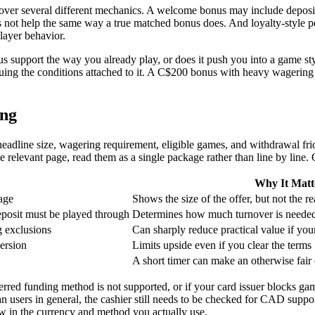
ver several different mechanics. A welcome bonus may include deposit 
s not help the same way a true matched bonus does. And loyalty-style p
player behavior.
bonus support the way you already play, or does it push you into a game
uing the conditions attached to it. A C$200 bonus with heavy wagering a
ing
 headline size, wagering requirement, eligible games, and withdrawal fric
 relevant page, read them as a single package rather than line by line. O
Why It Matt
age
Shows the size of the offer, but not the re
posit must be played through
Determines how much turnover is needed
ng exclusions
Can sharply reduce practical value if yo
ersion
Limits upside even if you clear the terms
A short timer can make an otherwise fair 
rred funding method is not supported, or if your card issuer blocks gam
n users in general, the cashier still needs to be checked for CAD suppor
raw in the currency and method you actually use.