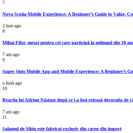
7
Nova Scotia Mobile Experience: A Beginner’s Guide to Value, C
2 luni ago
8
Mihai Fifor, mesaj pentru cei care participă la mitingul din 10 au
7 ani ago
9
Super Slots Mobile App and Mobile Experience: A Beginner’s G
o lună ago
10
Reacția lui Adrian Năstase după ce i-a fost retrasă decorația de 
7 ani ago
11
Salamul de Sibiu este fabricat exclusiv din carne din import