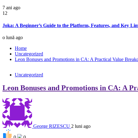
7 ani ago
12
Joka: A Beginner’s Guide to the Platform, Features, and Key Lim
o lună ago
Home
Uncategorized
Leon Bonuses and Promotions in CA: A Practical Value Brea
Uncategorized
Leon Bonuses and Promotions in CA: A Pr
George RIZESCU
2 luni ago
0
0