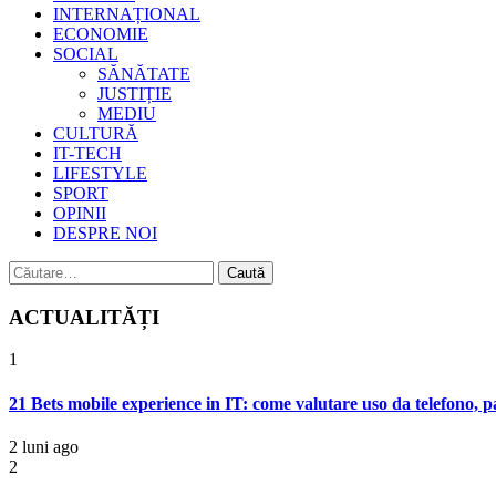
INTERNAȚIONAL
ECONOMIE
SOCIAL
SĂNĂTATE
JUSTIȚIE
MEDIU
CULTURĂ
IT-TECH
LIFESTYLE
SPORT
OPINII
DESPRE NOI
Caută
după:
ACTUALITĂȚI
1
21 Bets mobile experience in IT: come valutare uso da telefono, p
2 luni ago
2