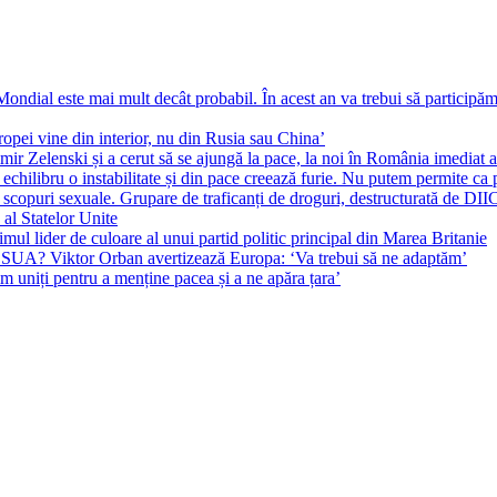
ial este mai mult decât probabil. În acest an va trebui să participăm l
pei vine din interior, nu din Rusia sau China’
r Zelenski și a cerut să se ajungă la pace, la noi în România imediat au 
echilibru o instabilitate și din pace creează furie. Nu putem permite ca 
 scopuri sexuale. Grupare de traficanți de droguri, destructurată de DI
 al Statelor Unite
l lider de culoare al unui partid politic principal din Marea Britanie
l SUA? Viktor Orban avertizează Europa: ‘Va trebui să ne adaptăm’
m uniți pentru a menține pacea și a ne apăra țara’