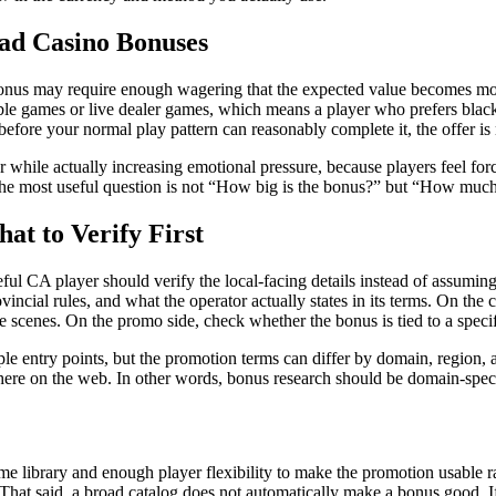
ad Casino Bonuses
bonus may require enough wagering that the expected value becomes mode
e games or live dealer games, which means a player who prefers blackjac
before your normal play pattern can reasonably complete it, the offer is n
r while actually increasing emotional pressure, because players feel forc
n, the most useful question is not “How big is the bonus?” but “How muc
at to Verify First
eful CA player should verify the local-facing details instead of assumi
incial rules, and what the operator actually states in its terms. On the 
scenes. On the promo side, check whether the bonus is tied to a specific
ple entry points, but the promotion terms can differ by domain, region, 
here on the web. In other words, bonus research should be domain-spec
e library and enough player flexibility to make the promotion usable ra
at said, a broad catalog does not automatically make a bonus good. If the