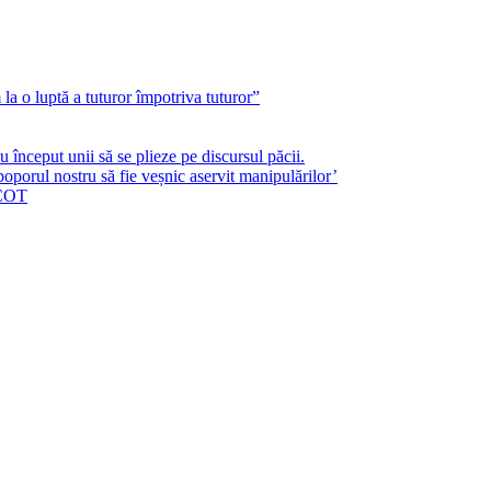
a o luptă a tuturor împotriva tuturor”
început unii să se plieze pe discursul păcii.
poporul nostru să fie veșnic aservit manipulărilor’
ICOT