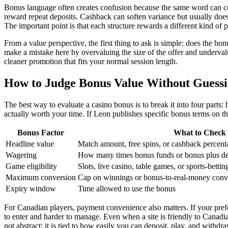
Bonus language often creates confusion because the same word can co
reward repeat deposits. Cashback can soften variance but usually doe
The important point is that each structure rewards a different kind of 
From a value perspective, the first thing to ask is simple: does the 
make a mistake here by overvaluing the size of the offer and underval
cleaner promotion that fits your normal session length.
How to Judge Bonus Value Without Guess
The best way to evaluate a casino bonus is to break it into four parts:
actually worth your time. If Leon publishes specific bonus terms on the
Bonus Factor
What to Check
Headline value
Match amount, free spins, or cashback percent
Wagering
How many times bonus funds or bonus plus de
Game eligibility
Slots, live casino, table games, or sports-betti
Maximum conversion
Cap on winnings or bonus-to-real-money conv
Expiry window
Time allowed to use the bonus
For Canadian players, payment convenience also matters. If your prefe
to enter and harder to manage. Even when a site is friendly to Canadia
not abstract; it is tied to how easily you can deposit, play, and withd