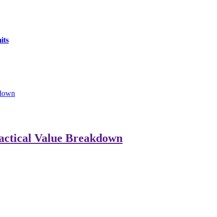
its
kdown
actical Value Breakdown