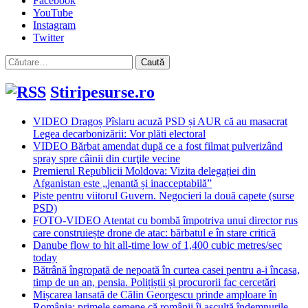
Facebook
YouTube
Instagram
Twitter
Caută
după:
Stiripesurse.ro
VIDEO Dragoș Pîslaru acuză PSD și AUR că au masacrat
Legea decarbonizării: Vor plăti electoral
VIDEO Bărbat amendat după ce a fost filmat pulverizând
spray spre câinii din curţile vecine
Premierul Republicii Moldova: Vizita delegației din
Afganistan este „jenantă și inacceptabilă”
Piste pentru viitorul Guvern. Negocieri la două capete (surse
PSD)
FOTO-VIDEO Atentat cu bombă împotriva unui director rus
care construiește drone de atac: bărbatul e în stare critică
Danube flow to hit all-time low of 1,400 cubic metres/sec
today
Bătrână îngropată de nepoată în curtea casei pentru a-i încasa,
timp de un an, pensia. Polițiștii și procurorii fac cercetări
Mișcarea lansată de Călin Georgescu prinde amploare în
România: primele semene că românii îi ascultă îndemnurile