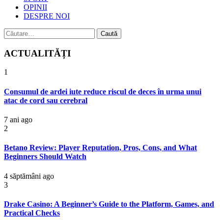
OPINII
DESPRE NOI
Caută
după:
ACTUALITĂȚI
1
Consumul de ardei iute reduce riscul de deces în urma unui
atac de cord sau cerebral
7 ani ago
2
Betano Review: Player Reputation, Pros, Cons, and What
Beginners Should Watch
4 săptămâni ago
3
Drake Casino: A Beginner’s Guide to the Platform, Games, and
Practical Checks