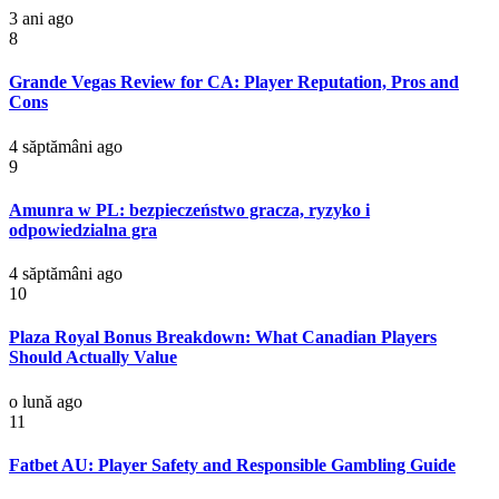
3 ani ago
8
Grande Vegas Review for CA: Player Reputation, Pros and
Cons
4 săptămâni ago
9
Amunra w PL: bezpieczeństwo gracza, ryzyko i
odpowiedzialna gra
4 săptămâni ago
10
Plaza Royal Bonus Breakdown: What Canadian Players
Should Actually Value
o lună ago
11
Fatbet AU: Player Safety and Responsible Gambling Guide