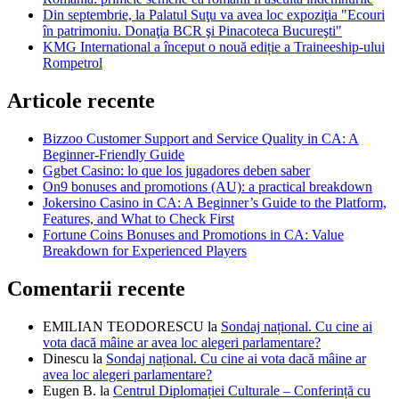
Din septembrie, la Palatul Suţu va avea loc expoziţia "Ecouri
în patrimoniu. Donaţia BCR şi Pinacoteca Bucureşti"
KMG International a început o nouă ediție a Traineeship-ului
Rompetrol
Articole recente
Bizzoo Customer Support and Service Quality in CA: A
Beginner-Friendly Guide
Ggbet Casino: lo que los jugadores deben saber
On9 bonuses and promotions (AU): a practical breakdown
Jokersino Casino in CA: A Beginner’s Guide to the Platform,
Features, and What to Check First
Fortune Coins Bonuses and Promotions in CA: Value
Breakdown for Experienced Players
Comentarii recente
EMILIAN TEODORESCU
la
Sondaj național. Cu cine ai
vota dacă mâine ar avea loc alegeri parlamentare?
Dinescu
la
Sondaj național. Cu cine ai vota dacă mâine ar
avea loc alegeri parlamentare?
Eugen B.
la
Centrul Diplomației Culturale – Conferință cu