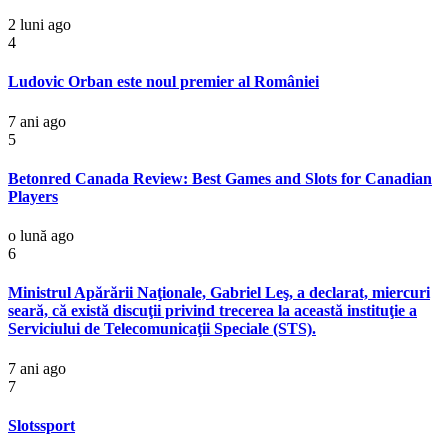
2 luni ago
4
Ludovic Orban este noul premier al României
7 ani ago
5
Betonred Canada Review: Best Games and Slots for Canadian
Players
o lună ago
6
Ministrul Apărării Naţionale, Gabriel Leş, a declarat, miercuri
seară, că există discuţii privind trecerea la această instituţie a
Serviciului de Telecomunicaţii Speciale (STS).
7 ani ago
7
Slotssport