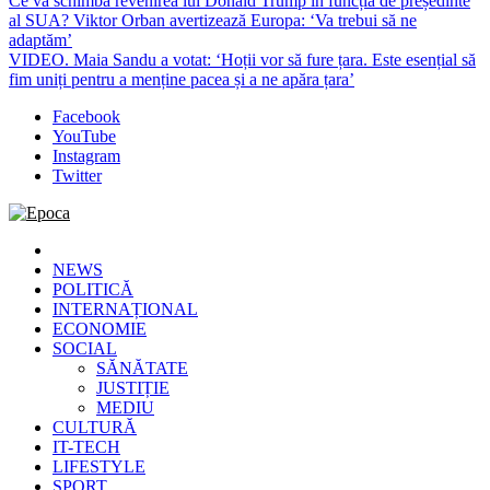
Ce va schimba revenirea lui Donald Trump în funcția de președinte
al SUA? Viktor Orban avertizează Europa: ‘Va trebui să ne
adaptăm’
VIDEO. Maia Sandu a votat: ‘Hoții vor să fure țara. Este esențial să
fim uniți pentru a menține pacea și a ne apăra țara’
Facebook
YouTube
Instagram
Twitter
Epoca
Cele mai noi știri online din România
NEWS
POLITICĂ
INTERNAȚIONAL
ECONOMIE
SOCIAL
SĂNĂTATE
JUSTIȚIE
MEDIU
CULTURĂ
IT-TECH
LIFESTYLE
SPORT