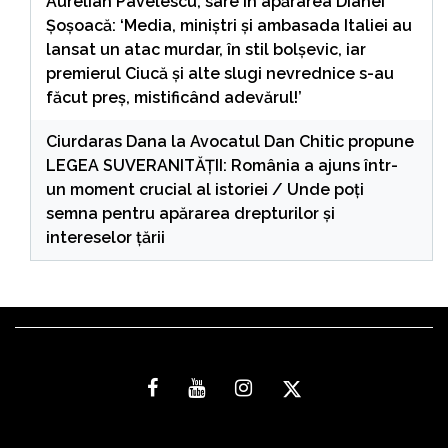
Aurelian Pavelescu, sare în apărarea Dianei
Șoșoacă: ‘Media, miniștri și ambasada Italiei au
lansat un atac murdar, în stil bolșevic, iar
premierul Ciucă și alte slugi nevrednice s-au
făcut preș, mistificând adevărul!’
Ciurdaras Dana
la
Avocatul Dan Chitic propune
LEGEA SUVERANITĂȚII: România a ajuns într-
un moment crucial al istoriei / Unde poți
semna pentru apărarea drepturilor și
intereselor țării