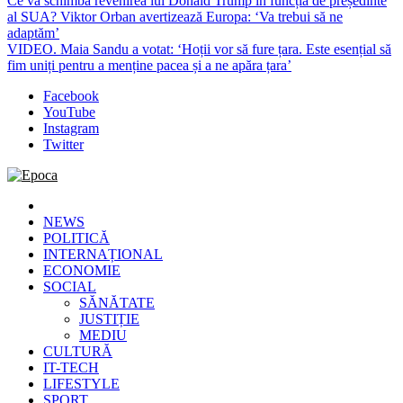
Ce va schimba revenirea lui Donald Trump în funcția de președinte
al SUA? Viktor Orban avertizează Europa: ‘Va trebui să ne
adaptăm’
VIDEO. Maia Sandu a votat: ‘Hoții vor să fure țara. Este esențial să
fim uniți pentru a menține pacea și a ne apăra țara’
Facebook
YouTube
Instagram
Twitter
Epoca
Cele mai noi știri online din România
NEWS
POLITICĂ
INTERNAȚIONAL
ECONOMIE
SOCIAL
SĂNĂTATE
JUSTIȚIE
MEDIU
CULTURĂ
IT-TECH
LIFESTYLE
SPORT