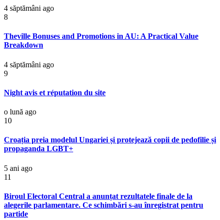
4 săptămâni ago
8
Theville Bonuses and Promotions in AU: A Practical Value
Breakdown
4 săptămâni ago
9
Night avis et réputation du site
o lună ago
10
Croația preia modelul Ungariei și protejează copii de pedofilie și
propaganda LGBT+
5 ani ago
11
Biroul Electoral Central a anunțat rezultatele finale de la
alegerile parlamentare. Ce schimbări s-au înregistrat pentru
partide