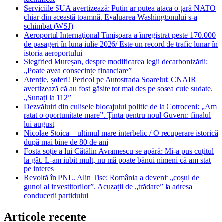
Serviciile SUA avertizează: Putin ar putea ataca o țară NATO
chiar din această toamnă. Evaluarea Washingtonului s-a
schimbat (WSJ)
Aeroportul Internaţional Timişoara a înregistrat peste 170.000
de pasageri în luna iulie 2026/ Este un record de trafic lunar în
istoria aeroportului
Siegfried Mureșan, despre modificarea legii decarbonizării:
„Poate avea consecințe financiare”
Atenție, șoferi! Pericol pe Autostrada Soarelui: CNAIR
avertizează că au fost găsite tot mai des pe șosea cuie sudate.
„Sunați la 112”
Dezvăluiri din culisele blocajului politic de la Cotroceni: „Am
ratat o oportunitate mare”. Ținta pentru noul Guvern: finalul
lui august
Nicolae Stoica – ultimul mare interbelic / O recuperare istorică
după mai bine de 80 de ani
Fosta soție a lui Cătălin Avramescu se apără: Mi-a pus cuțitul
la gât. L-am iubit mult, nu mă poate bănui nimeni că am stat
pe interes
Revoltă în PNL. Alin Tișe: România a devenit „coșul de
gunoi al investitorilor”. Acuzații de „trădare” la adresa
conducerii partidului
Articole recente