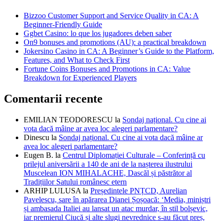
Bizzoo Customer Support and Service Quality in CA: A
Beginner-Friendly Guide
Ggbet Casino: lo que los jugadores deben saber
On9 bonuses and promotions (AU): a practical breakdown
Jokersino Casino in CA: A Beginner’s Guide to the Platform,
Features, and What to Check First
Fortune Coins Bonuses and Promotions in CA: Value
Breakdown for Experienced Players
Comentarii recente
EMILIAN TEODORESCU
la
Sondaj național. Cu cine ai
vota dacă mâine ar avea loc alegeri parlamentare?
Dinescu
la
Sondaj național. Cu cine ai vota dacă mâine ar
avea loc alegeri parlamentare?
Eugen B.
la
Centrul Diplomației Culturale – Conferință cu
prilejul aniversării a 140 de ani de la nașterea ilustrului
Muscelean ION MIHALACHE, Dascăl și păstrător al
Tradițiilor Satului românesc etern
ARHIP LULUSA
la
Președintele PNȚCD, Aurelian
Pavelescu, sare în apărarea Dianei Șoșoacă: ‘Media, miniștri
și ambasada Italiei au lansat un atac murdar, în stil bolșevic,
iar premierul Ciucă și alte slugi nevrednice s-au făcut preș,