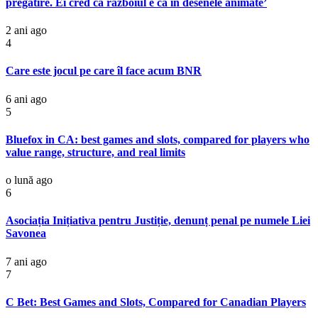
pregătire. Ei cred că războiul e ca în desenele animate’
2 ani ago
4
Care este jocul pe care îl face acum BNR
6 ani ago
5
Bluefox in CA: best games and slots, compared for players who
value range, structure, and real limits
o lună ago
6
Asociația Inițiativa pentru Justiție, denunț penal pe numele Liei
Savonea
7 ani ago
7
C Bet: Best Games and Slots, Compared for Canadian Players