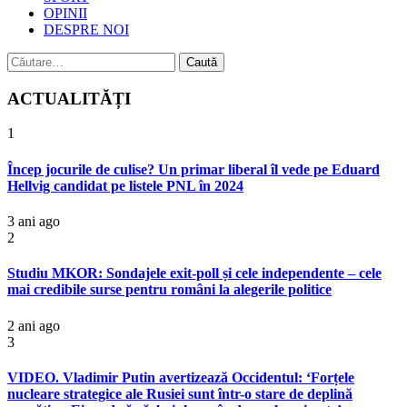
OPINII
DESPRE NOI
Caută
după:
ACTUALITĂȚI
1
Încep jocurile de culise? Un primar liberal îl vede pe Eduard
Hellvig candidat pe listele PNL în 2024
3 ani ago
2
Studiu MKOR: Sondajele exit-poll și cele independente – cele
mai credibile surse pentru români la alegerile politice
2 ani ago
3
VIDEO. Vladimir Putin avertizează Occidentul: ‘Forțele
nucleare strategice ale Rusiei sunt într-o stare de deplină