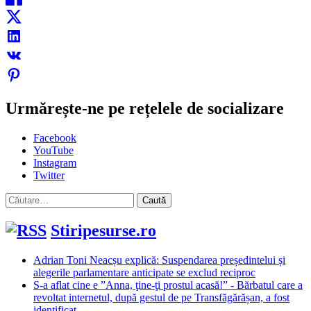
Urmărește-ne pe rețelele de socializare
Facebook
YouTube
Instagram
Twitter
Caută
după:
Stiripesurse.ro
Adrian Toni Neacșu explică: Suspendarea președintelui și
alegerile parlamentare anticipate se exclud reciproc
S-a aflat cine e ”Anna, ţine-ţi prostul acasă!” - Bărbatul care a
revoltat internetul, după gestul de pe Transfăgărășan, a fost
identificat