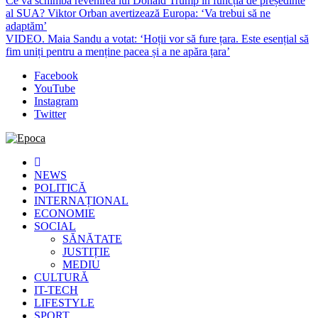
Ce va schimba revenirea lui Donald Trump în funcția de președinte
al SUA? Viktor Orban avertizează Europa: ‘Va trebui să ne
adaptăm’
VIDEO. Maia Sandu a votat: ‘Hoții vor să fure țara. Este esențial să
fim uniți pentru a menține pacea și a ne apăra țara’
Facebook
YouTube
Instagram
Twitter
Epoca
Cele mai noi știri online din România
NEWS
POLITICĂ
INTERNAȚIONAL
ECONOMIE
SOCIAL
SĂNĂTATE
JUSTIȚIE
MEDIU
CULTURĂ
IT-TECH
LIFESTYLE
SPORT