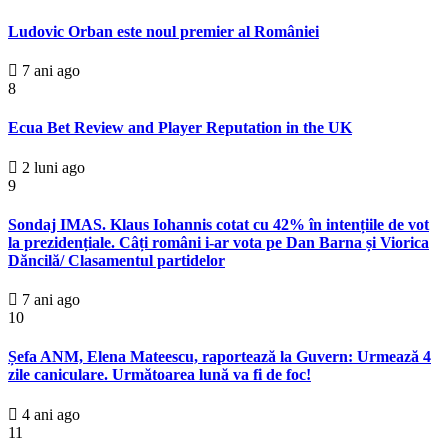
Ludovic Orban este noul premier al României
7 ani ago
8
Ecua Bet Review and Player Reputation in the UK
2 luni ago
9
Sondaj IMAS. Klaus Iohannis cotat cu 42% în intențiile de vot
la prezidențiale. Câți români i-ar vota pe Dan Barna și Viorica
Dăncilă/ Clasamentul partidelor
7 ani ago
10
Șefa ANM, Elena Mateescu, raportează la Guvern: Urmează 4
zile caniculare. Următoarea lună va fi de foc!
4 ani ago
11