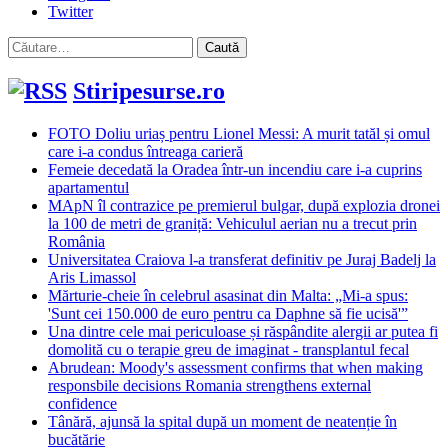
Twitter
Caută
după:
Stiripesurse.ro
FOTO Doliu uriaș pentru Lionel Messi: A murit tatăl și omul
care i-a condus întreaga carieră
Femeie decedată la Oradea într-un incendiu care i-a cuprins
apartamentul
MApN îl contrazice pe premierul bulgar, după explozia dronei
la 100 de metri de graniță: Vehiculul aerian nu a trecut prin
România
Universitatea Craiova l-a transferat definitiv pe Juraj Badelj la
Aris Limassol
Mărturie-cheie în celebrul asasinat din Malta: „Mi-a spus:
'Sunt cei 150.000 de euro pentru ca Daphne să fie ucisă'”
Una dintre cele mai periculoase și răspândite alergii ar putea fi
domolită cu o terapie greu de imaginat - transplantul fecal
Abrudean: Moody's assessment confirms that when making
responsbile decisions Romania strengthens external
confidence
Tânără, ajunsă la spital după un moment de neatenție în
bucătărie