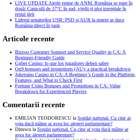
LIVE UPDATE Alerte emise de ANM. România se rupe în
două: Caniculă de 37°C în sud, vijelii și ploi torențiale în
restul țării
Liderul senatorilor USR: PSD şi AUR la putere ar duce
România direct în junk
Articole recente
Bizzoo Customer Support and Service Quality in CA: A
Beginner-Friendly Guide
Ggbet Casino: lo que los jugadores deben saber
On9 bonuses and promotions (AU): a practical breakdown
Jokersino Casino in CA: A Beginner’s Guide to the Platform,
Features, and What to Check First
Fortune Coins Bonuses and Promotions in CA: Value
Breakdown for Experienced Players
Comentarii recente
EMILIAN TEODORESCU
la
Sondaj național. Cu cine ai
vota dacă mâine ar avea loc alegeri parlamentare?
Dinescu
la
Sondaj național. Cu cine ai vota dacă mâine ar
avea loc alegeri parlamentare?