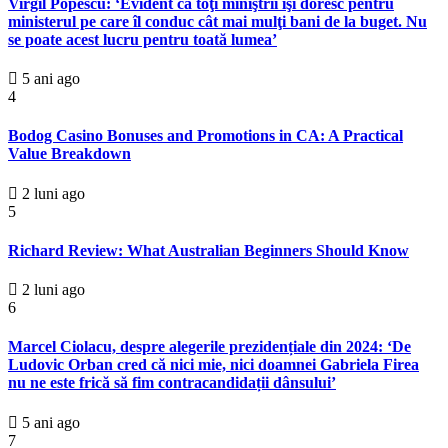
Virgil Popescu: ‘Evident că toţi miniştrii îşi doresc pentru
ministerul pe care îl conduc cât mai mulţi bani de la buget. Nu
se poate acest lucru pentru toată lumea’
5 ani ago
4
Bodog Casino Bonuses and Promotions in CA: A Practical
Value Breakdown
2 luni ago
5
Richard Review: What Australian Beginners Should Know
2 luni ago
6
Marcel Ciolacu, despre alegerile prezidențiale din 2024: ‘De
Ludovic Orban cred că nici mie, nici doamnei Gabriela Firea
nu ne este frică să fim contracandidații dânsului’
5 ani ago
7