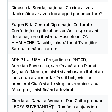
Dinescu
la
Sondaj național. Cu cine ai vota
dacă mâine ar avea loc alegeri parlamentare?
Eugen B.
la
Centrul Diplomației Culturale –
Conferință cu prilejul aniversării a 140 de ani
de la nașterea ilustrului Muscelean ION
MIHALACHE, Dascăl și păstrător al Tradițiilor
Satului românesc etern
ARHIP LULUSA
la
Președintele PNȚCD,
Aurelian Pavelescu, sare în apărarea Dianei
Șoșoacă: ‘Media, miniștri și ambasada Italiei au
lansat un atac murdar, în stil bolșevic, iar
premierul Ciucă și alte slugi nevrednice s-au
făcut preș, mistificând adevărul!’
Ciurdaras Dana
la
Avocatul Dan Chitic propune
LEGEA SUVERANITĂȚII: România a ajuns într-