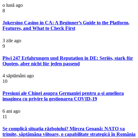
o lună ago
8
Jokersino Casino in CA: A Beginner’s Guide to the Platform,
Features, and What to Check First
3 zile ago
9
Piwi 247 Erfahrungen und Reputation in DE: Seriös, stark für
Quoten, aber nicht für jeden passend
4 săptămâni ago
10
Presiuni ale Chinei asupra Germaniei pentru a-şi ameliora
imaginea cu privire la gestionarea COVID-19
6 ani ago
11
Se complică situația războiului? Mircea Geoană: NATO va
trimite, săptămâna viitoare, o capabilitate strategică în România