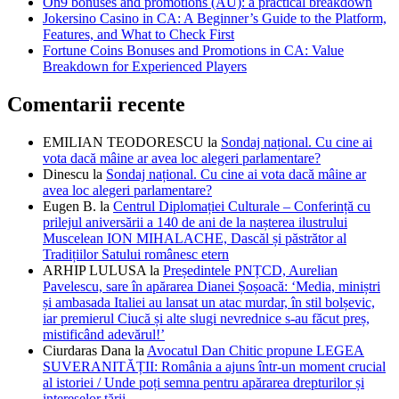
On9 bonuses and promotions (AU): a practical breakdown
Jokersino Casino in CA: A Beginner’s Guide to the Platform,
Features, and What to Check First
Fortune Coins Bonuses and Promotions in CA: Value
Breakdown for Experienced Players
Comentarii recente
EMILIAN TEODORESCU
la
Sondaj național. Cu cine ai
vota dacă mâine ar avea loc alegeri parlamentare?
Dinescu
la
Sondaj național. Cu cine ai vota dacă mâine ar
avea loc alegeri parlamentare?
Eugen B.
la
Centrul Diplomației Culturale – Conferință cu
prilejul aniversării a 140 de ani de la nașterea ilustrului
Muscelean ION MIHALACHE, Dascăl și păstrător al
Tradițiilor Satului românesc etern
ARHIP LULUSA
la
Președintele PNȚCD, Aurelian
Pavelescu, sare în apărarea Dianei Șoșoacă: ‘Media, miniștri
și ambasada Italiei au lansat un atac murdar, în stil bolșevic,
iar premierul Ciucă și alte slugi nevrednice s-au făcut preș,
mistificând adevărul!’
Ciurdaras Dana
la
Avocatul Dan Chitic propune LEGEA
SUVERANITĂȚII: România a ajuns într-un moment crucial
al istoriei / Unde poți semna pentru apărarea drepturilor și
intereselor țării