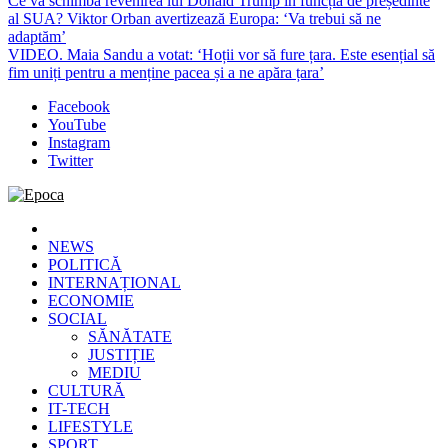
Ce va schimba revenirea lui Donald Trump în funcția de președinte
al SUA? Viktor Orban avertizează Europa: ‘Va trebui să ne
adaptăm’
VIDEO. Maia Sandu a votat: ‘Hoții vor să fure țara. Este esențial să
fim uniți pentru a menține pacea și a ne apăra țara’
Facebook
YouTube
Instagram
Twitter
Epoca
Cele mai noi știri online din România
NEWS
POLITICĂ
INTERNAȚIONAL
ECONOMIE
SOCIAL
SĂNĂTATE
JUSTIȚIE
MEDIU
CULTURĂ
IT-TECH
LIFESTYLE
SPORT