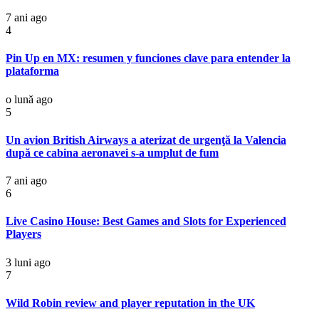
7 ani ago
4
Pin Up en MX: resumen y funciones clave para entender la
plataforma
o lună ago
5
Un avion British Airways a aterizat de urgenţă la Valencia
după ce cabina aeronavei s-a umplut de fum
7 ani ago
6
Live Casino House: Best Games and Slots for Experienced
Players
3 luni ago
7
Wild Robin review and player reputation in the UK