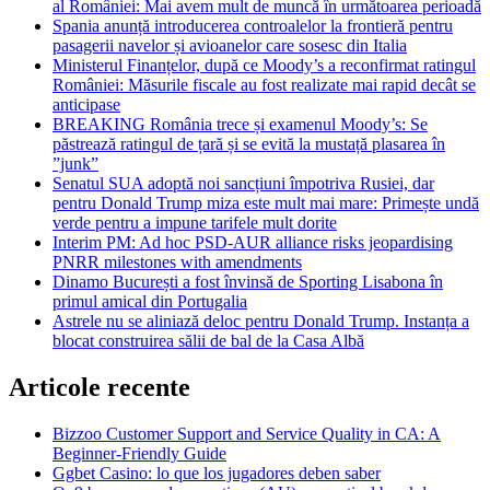
al României: Mai avem mult de muncă în următoarea perioadă
Spania anunță introducerea controalelor la frontieră pentru
pasagerii navelor și avioanelor care sosesc din Italia
Ministerul Finanțelor, după ce Moody’s a reconfirmat ratingul
României: Măsurile fiscale au fost realizate mai rapid decât se
anticipase
BREAKING România trece și examenul Moody’s: Se
păstrează ratingul de țară și se evită la mustață plasarea în
”junk”
Senatul SUA adoptă noi sancțiuni împotriva Rusiei, dar
pentru Donald Trump miza este mult mai mare: Primește undă
verde pentru a impune tarifele mult dorite
Interim PM: Ad hoc PSD-AUR alliance risks jeopardising
PNRR milestones with amendments
Dinamo București a fost învinsă de Sporting Lisabona în
primul amical din Portugalia
Astrele nu se aliniază deloc pentru Donald Trump. Instanța a
blocat construirea sălii de bal de la Casa Albă
Articole recente
Bizzoo Customer Support and Service Quality in CA: A
Beginner-Friendly Guide
Ggbet Casino: lo que los jugadores deben saber