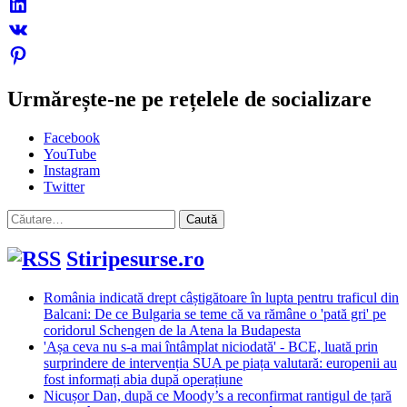
Urmărește-ne pe rețelele de socializare
Facebook
YouTube
Instagram
Twitter
Caută
după:
Stiripesurse.ro
România indicată drept câștigătoare în lupta pentru traficul din
Balcani: De ce Bulgaria se teme că va rămâne o 'pată gri' pe
coridorul Schengen de la Atena la Budapesta
'Așa ceva nu s-a mai întâmplat niciodată' - BCE, luată prin
surprindere de intervenția SUA pe piața valutară: europenii au
fost informați abia după operațiune
Nicușor Dan, după ce Moody’s a reconfirmat rantigul de țară