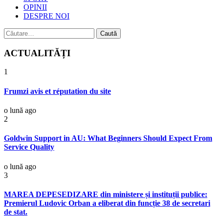
OPINII
DESPRE NOI
Caută
după:
ACTUALITĂȚI
1
Frumzi avis et réputation du site
o lună ago
2
Goldwin Support in AU: What Beginners Should Expect From
Service Quality
o lună ago
3
MAREA DEPESEDIZARE din ministere și instituții publice:
Premierul Ludovic Orban a eliberat din funcție 38 de secretari
de stat.