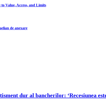
to Value, Access, and Limits
aelian de anexare
sment dur al bancherilor: ‘Recesiunea este