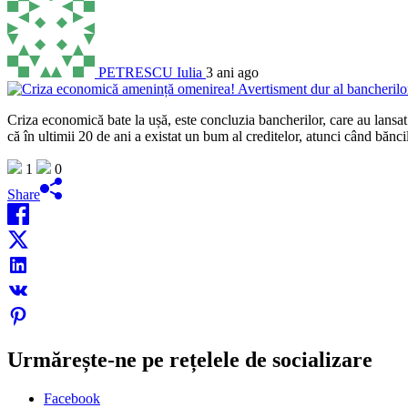
PETRESCU Iulia
3 ani ago
Criza economică bate la ușă, este concluzia bancherilor, care au lansat
că în ultimii 20 de ani a existat un bum al creditelor, atunci când bănc
1
0
Share
Urmărește-ne pe rețelele de socializare
Facebook