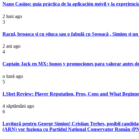
Nano Casino: guía práctica de la aplicación móvil y la experienci
2 luni ago
3
Racul, broasca și cu știuca sau o fabulă cu Șoșoacă , Simion și un
2 ani ago
4
Captain Jack en MX: bonos y promociones para valorar antes de 
o lună ago
5
LSbet Review: Player Reputation, Pros, Cons and What Beginn
4 săptămâni ago
6
Lovitură pentru George Simion! Cristian Terheș, posibil candidat
(ARN) vor fuziona cu Partidul Național Conservator Român (P