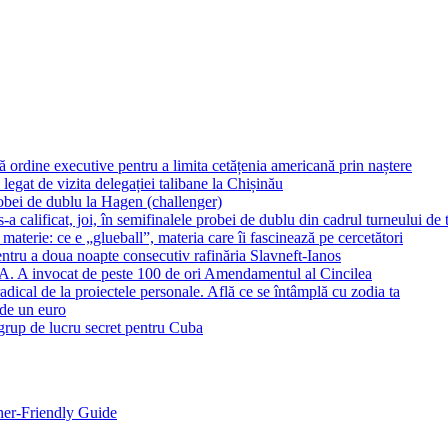
dine executive pentru a limita cetățenia americană prin naștere
 legat de vizita delegației talibane la Chișinău
robei de dublu la Hagen (challenger)
calificat, joi, în semifinalele probei de dublu din cadrul turneului d
aterie: ce e „glueball”, materia care îi fascinează pe cercetători
tru a doua noapte consecutiv rafinăria Slavneft-Ianos
UA. A invocat de peste 100 de ori Amendamentul al Cincilea
dical de la proiectele personale. Află ce se întâmplă cu zodia ta
 de un euro
grup de lucru secret pentru Cuba
ner-Friendly Guide