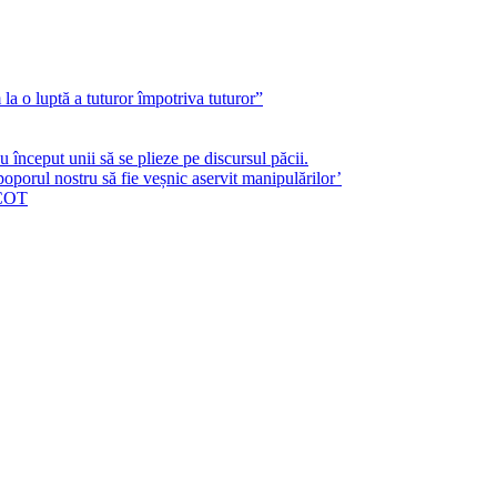
a o luptă a tuturor împotriva tuturor”
început unii să se plieze pe discursul păcii.
poporul nostru să fie veșnic aservit manipulărilor’
ICOT