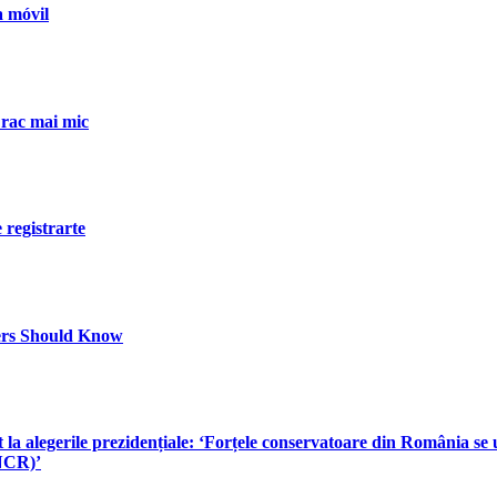
a móvil
 rac mai mic
registrarte
ers Should Know
 la alegerile prezidențiale: ‘Forțele conservatoare din România se
NCR)’