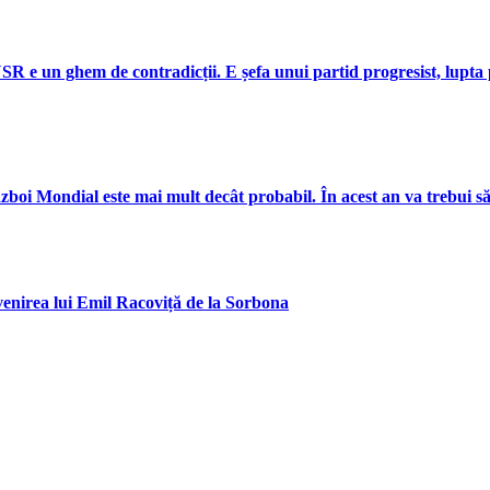
 e un ghem de contradicții. E șefa unui partid progresist, lupta 
oi Mondial este mai mult decât probabil. În acest an va trebui să 
n venirea lui Emil Racoviță de la Sorbona