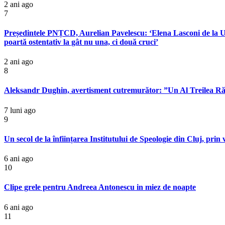
2 ani ago
7
Președintele PNȚCD, Aurelian Pavelescu: ‘Elena Lasconi de la USR
poartă ostentativ la gât nu una, ci două cruci’
2 ani ago
8
Aleksandr Dughin, avertisment cutremurător: ”Un Al Treilea Răzb
7 luni ago
9
Un secol de la înființarea Institutului de Speologie din Cluj, pri
6 ani ago
10
Clipe grele pentru Andreea Antonescu in miez de noapte
6 ani ago
11