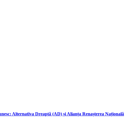
 unesc: Alternativa Dreaptă (AD) și Alianța Renașterea Națională