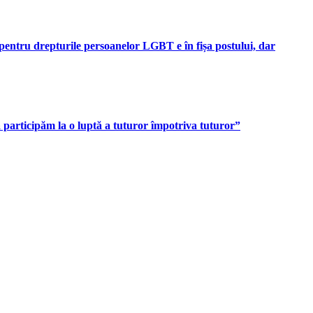
pentru drepturile persoanelor LGBT e în fișa postului, dar
participăm la o luptă a tuturor împotriva tuturor”