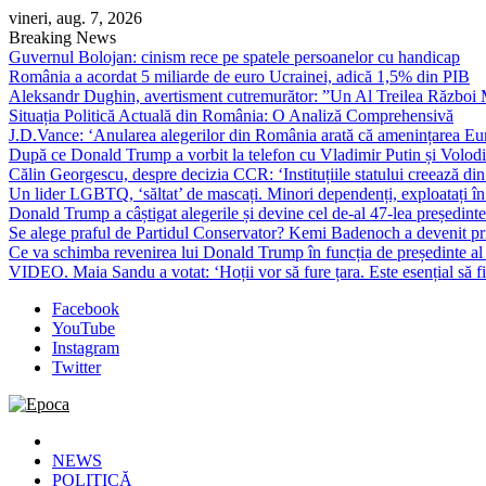
Skip
vineri, aug. 7, 2026
to
Breaking News
content
Guvernul Bolojan: cinism rece pe spatele persoanelor cu handicap
România a acordat 5 miliarde de euro Ucrainei, adică 1,5% din PIB
Aleksandr Dughin, avertisment cutremurător: ”Un Al Treilea Război Mond
Situația Politică Actuală din România: O Analiză Comprehensivă
J.D.Vance: ‘Anularea alegerilor din România arată că amenințarea Euro
După ce Donald Trump a vorbit la telefon cu Vladimir Putin și Volodimi
Călin Georgescu, despre decizia CCR: ‘Instituțiile statului creează din 
Un lider LGBTQ, ‘săltat’ de mascați. Minori dependenți, exploatați în
Donald Trump a câștigat alegerile și devine cel de-al 47-lea președinte
Se alege praful de Partidul Conservator? Kemi Badenoch a devenit primu
Ce va schimba revenirea lui Donald Trump în funcția de președinte a
VIDEO. Maia Sandu a votat: ‘Hoții vor să fure țara. Este esențial să fi
Facebook
YouTube
Instagram
Twitter
Epoca
Cele mai noi știri online din România
NEWS
POLITICĂ