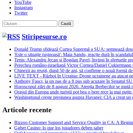
YouTube
Instagram
Twitter
Caută
după:
Stiripesurse.ro
Donald Trump sfidează Curtea Supremă a SUA: semnează două or
'Este o situație rușinoasă': Maia Sandu, reacție dură în scandalul
Tenis: Alexandru Jecan şi Bogdan Pavel, învinşi în sferturile p
Perechea româno-israeliană Victor Cornea/Daniel Cukiermann s-a 
Chinezii au reușit, după 50 de ani, să confirme o nouă formă de m
LIVE TEXT - Război în Ucraina: Drone ucrainene au atacat pen
Anthony Fauci, la un pas de a fi pus sub acuzare în Senatul S
Horoscopul zilei de 8 august 2026. Atenția Berbecilor se mută ra
Orașul din Europa unde turiștii pot bea o bere rece la mai puțin
Washingtonul creşte presiunea asupra Havanei: CIA a creat un 
Articole recente
Bizzoo Customer Support and Service Quality in CA: A Begin
Ggbet Casino: lo que los jugadores deben saber