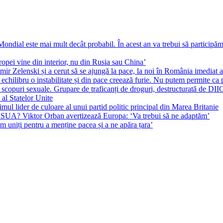
ial este mai mult decât probabil. În acest an va trebui să participăm l
pei vine din interior, nu din Rusia sau China’
r Zelenski și a cerut să se ajungă la pace, la noi în România imediat au 
echilibru o instabilitate și din pace creează furie. Nu putem permite ca 
 scopuri sexuale. Grupare de traficanți de droguri, destructurată de DI
 al Statelor Unite
l lider de culoare al unui partid politic principal din Marea Britanie
l SUA? Viktor Orban avertizează Europa: ‘Va trebui să ne adaptăm’
m uniți pentru a menține pacea și a ne apăra țara’