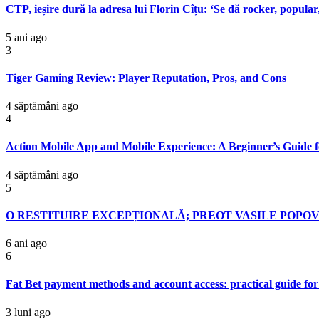
CTP, ieșire dură la adresa lui Florin Cîțu: ‘Se dă rocker, popular,
5 ani ago
3
Tiger Gaming Review: Player Reputation, Pros, and Cons
4 săptămâni ago
4
Action Mobile App and Mobile Experience: A Beginner’s Guide 
4 săptămâni ago
5
O RESTITUIRE EXCEPȚIONALĂ; PREOT VASILE POPOV
6 ani ago
6
Fat Bet payment methods and account access: practical guide for
3 luni ago