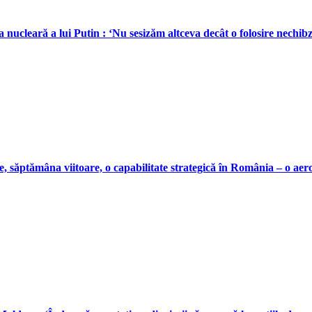
leară a lui Putin : ‘Nu sesizăm altceva decât o folosire nechibzui
 săptămâna viitoare, o capabilitate strategică în România – o aer