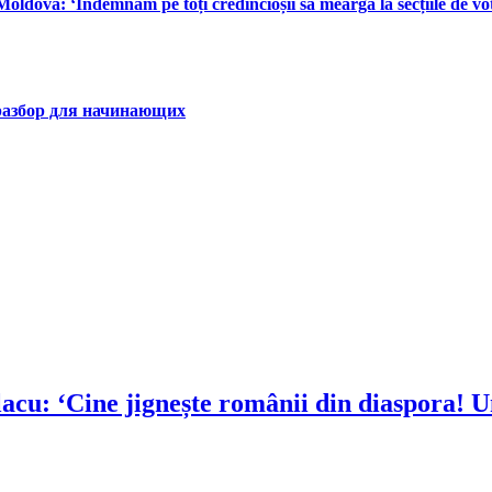
ldova: ‘Îndemnăm pe toți credincioșii să meargă la secțiile de vota
 разбор для начинающих
acu: ‘Cine jignește românii din diaspora! Un