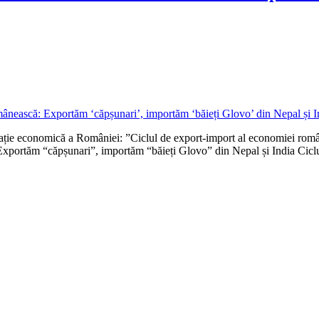
ție economică a României: ”Ciclul de export-import al economiei române
xportăm “căpșunari”, importăm “băieți Glovo” din Nepal și India Cicl