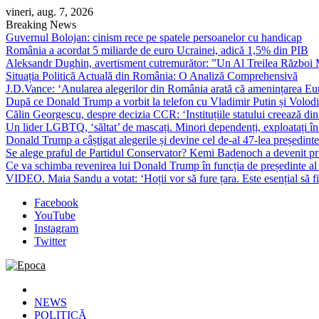
Skip
vineri, aug. 7, 2026
to
Breaking News
content
Guvernul Bolojan: cinism rece pe spatele persoanelor cu handicap
România a acordat 5 miliarde de euro Ucrainei, adică 1,5% din PIB
Aleksandr Dughin, avertisment cutremurător: ”Un Al Treilea Război Mond
Situația Politică Actuală din România: O Analiză Comprehensivă
J.D.Vance: ‘Anularea alegerilor din România arată că amenințarea Euro
După ce Donald Trump a vorbit la telefon cu Vladimir Putin și Volodimi
Călin Georgescu, despre decizia CCR: ‘Instituțiile statului creează din 
Un lider LGBTQ, ‘săltat’ de mascați. Minori dependenți, exploatați în
Donald Trump a câștigat alegerile și devine cel de-al 47-lea președinte
Se alege praful de Partidul Conservator? Kemi Badenoch a devenit primu
Ce va schimba revenirea lui Donald Trump în funcția de președinte a
VIDEO. Maia Sandu a votat: ‘Hoții vor să fure țara. Este esențial să fi
Facebook
YouTube
Instagram
Twitter
Epoca
Cele mai noi știri online din România
NEWS
POLITICĂ