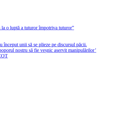
a o luptă a tuturor împotriva tuturor”
început unii să se plieze pe discursul păcii.
poporul nostru să fie veșnic aservit manipulărilor’
ICOT