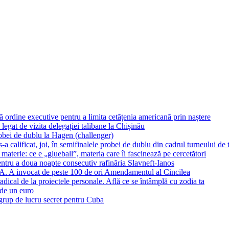
dine executive pentru a limita cetățenia americană prin naștere
 legat de vizita delegației talibane la Chișinău
robei de dublu la Hagen (challenger)
calificat, joi, în semifinalele probei de dublu din cadrul turneului d
aterie: ce e „glueball”, materia care îi fascinează pe cercetători
tru a doua noapte consecutiv rafinăria Slavneft-Ianos
UA. A invocat de peste 100 de ori Amendamentul al Cincilea
dical de la proiectele personale. Află ce se întâmplă cu zodia ta
 de un euro
grup de lucru secret pentru Cuba