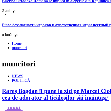
Biserica Ortodoxă Română se implică în alegerile din Republica Mo
2 ani ago
12
Pinco безопасность игроков и ответственная игра: честный
o lună ago
Home
muncitori
muncitori
NEWS
POLITICĂ
Rareș Bogdan îl pune la zid pe Marcel Ciol
cea de adorator al ticăloșilor săi înaintași’