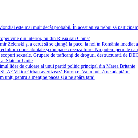
ial este mai mult decât probabil. În acest an va trebui să participăm l
pei vine din interior, nu din Rusia sau China’
r Zelenski și a cerut să se ajungă la pace, la noi în România imediat au 
echilibru o instabilitate și din pace creează furie. Nu putem permite ca 
 scopuri sexuale. Grupare de traficanți de droguri, destructurată de DI
 al Statelor Unite
l lider de culoare al unui partid politic principal din Marea Britanie
l SUA? Viktor Orban avertizează Europa: ‘Va trebui să ne adaptăm’
m uniți pentru a menține pacea și a ne apăra țara’