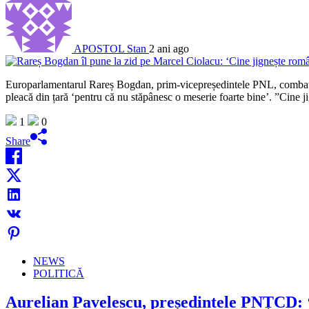
APOSTOL Stan
2 ani ago
Europarlamentarul Rareș Bogdan, prim-vicepreședintele PNL, combate v
pleacă din țară ‘pentru că nu stăpânesc o meserie foarte bine’. ”Cine 
1
0
Share
NEWS
POLITICĂ
Aurelian Pavelescu, președintele PNȚCD: 