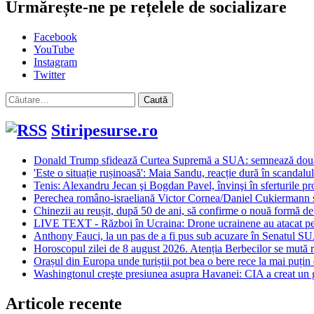
Urmărește-ne pe rețelele de socializare
Facebook
YouTube
Instagram
Twitter
Caută
după:
Stiripesurse.ro
Donald Trump sfidează Curtea Supremă a SUA: semnează două or
'Este o situație rușinoasă': Maia Sandu, reacție dură în scandalul
Tenis: Alexandru Jecan şi Bogdan Pavel, învinşi în sferturile p
Perechea româno-israeliană Victor Cornea/Daniel Cukiermann s-a 
Chinezii au reușit, după 50 de ani, să confirme o nouă formă de m
LIVE TEXT - Război în Ucraina: Drone ucrainene au atacat pen
Anthony Fauci, la un pas de a fi pus sub acuzare în Senatul S
Horoscopul zilei de 8 august 2026. Atenția Berbecilor se mută ra
Orașul din Europa unde turiștii pot bea o bere rece la mai puțin
Washingtonul creşte presiunea asupra Havanei: CIA a creat un 
Articole recente