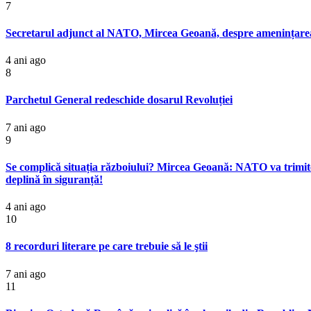
7
Secretarul adjunct al NATO, Mircea Geoană, despre amenințarea nuc
4 ani ago
8
Parchetul General redeschide dosarul Revoluției
7 ani ago
9
Se complică situația războiului? Mircea Geoană: NATO va trimite,
deplină în siguranță!
4 ani ago
10
8 recorduri literare pe care trebuie să le ştii
7 ani ago
11