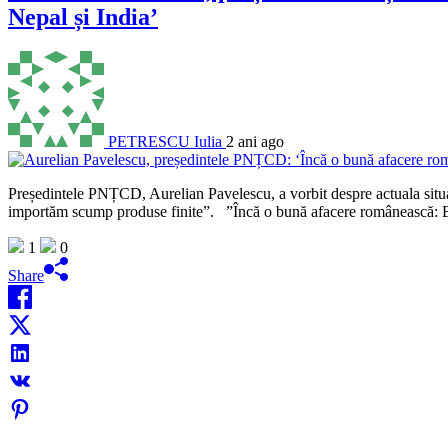
Nepal și India’
PETRESCU Iulia
2 ani ago
Președintele PNȚCD, Aurelian Pavelescu, a vorbit despre actuala situa
importăm scump produse finite”. ”Încă o bună afacere românească: E
1
0
Share