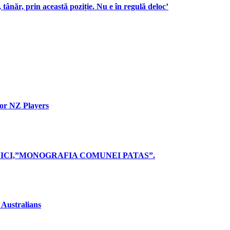
 tânăr, prin această poziție. Nu e în regulă deloc’
for NZ Players
ICI,”MONOGRAFIA COMUNEI PATAS”.
 Australians