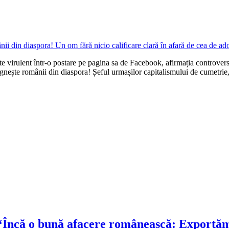
irulent într-o postare pe pagina sa de Facebook, afirmația controvers
jignește românii din diaspora! Șeful urmașilor capitalismului de cumetri
‘Încă o bună afacere românească: Exportăm 