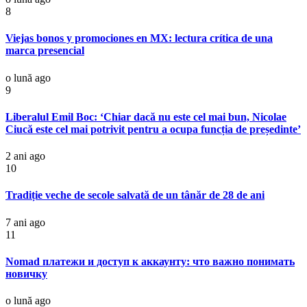
8
Viejas bonos y promociones en MX: lectura crítica de una
marca presencial
o lună ago
9
Liberalul Emil Boc: ‘Chiar dacă nu este cel mai bun, Nicolae
Ciucă este cel mai potrivit pentru a ocupa funcția de președinte’
2 ani ago
10
Tradiție veche de secole salvată de un tânăr de 28 de ani
7 ani ago
11
Nomad платежи и доступ к аккаунту: что важно понимать
новичку
o lună ago