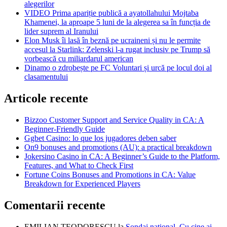
alegerilor
VIDEO Prima apariție publică a ayatollahului Mojtaba
Khamenei, la aproape 5 luni de la alegerea sa în funcția de
lider suprem al Iranului
Elon Musk îi lasă în beznă pe ucraineni și nu le permite
accesul la Starlink: Zelenski l-a rugat inclusiv pe Trump să
vorbească cu miliardarul american
Dinamo o zdrobește pe FC Voluntari și urcă pe locul doi al
clasamentului
Articole recente
Bizzoo Customer Support and Service Quality in CA: A
Beginner-Friendly Guide
Ggbet Casino: lo que los jugadores deben saber
On9 bonuses and promotions (AU): a practical breakdown
Jokersino Casino in CA: A Beginner’s Guide to the Platform,
Features, and What to Check First
Fortune Coins Bonuses and Promotions in CA: Value
Breakdown for Experienced Players
Comentarii recente
EMILIAN TEODORESCU
la
Sondaj național. Cu cine ai