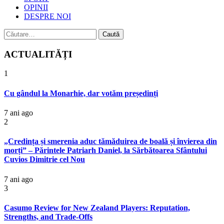
OPINII
DESPRE NOI
Caută
după:
ACTUALITĂȚI
1
Cu gândul la Monarhie, dar votăm președinți
7 ani ago
2
„Credința și smerenia aduc tămăduirea de boală și învierea din
morți” – Părintele Patriarh Daniel, la Sărbătoarea Sfântului
Cuvios Dimitrie cel Nou
7 ani ago
3
Casumo Review for New Zealand Players: Reputation,
Strengths, and Trade-Offs