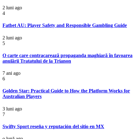
2 luni ago
4
Fatbet AU: Player Safety and Responsible Gambling Guide
2 luni ago
5
O carte care contracarează propaganda maghiară în favoarea
anulării Tratatului de la Trianon
7 ani ago
6
Golden Star: Practical Guide to How the Platform Works for
Australian Players
3 luni ago
7
Swifty Sport reseña y reputación del sitio en MX
o lună ago