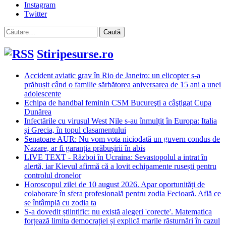
Instagram
Twitter
Caută
după:
Stiripesurse.ro
Accident aviatic grav în Rio de Janeiro: un elicopter s-a
prăbușit când o familie sărbătorea aniversarea de 15 ani a unei
adolescente
Echipa de handbal feminin CSM Bucureşti a câştigat Cupa
Dunărea
Infectările cu virusul West Nile s-au înmulțit în Europa: Italia
și Grecia, în topul clasamentului
Senatoare AUR: Nu vom vota niciodată un guvern condus de
Nazare, ar fi garanția prăbușirii în abis
LIVE TEXT - Război în Ucraina: Sevastopolul a intrat în
alertă, iar Kievul afirmă că a lovit echipamente rusești pentru
controlul dronelor
Horoscopul zilei de 10 august 2026. Apar oportunități de
colaborare în sfera profesională pentru zodia Fecioară. Află ce
se întâmplă cu zodia ta
S-a dovedit științific: nu există alegeri 'corecte'. Matematica
forțează limita democrației și explică marile răsturnări în cazul