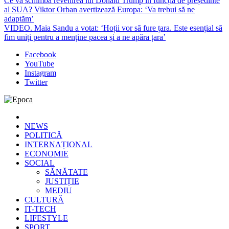
Ce va schimba revenirea lui Donald Trump în funcția de președinte
al SUA? Viktor Orban avertizează Europa: ‘Va trebui să ne
adaptăm’
VIDEO. Maia Sandu a votat: ‘Hoții vor să fure țara. Este esențial să
fim uniți pentru a menține pacea și a ne apăra țara’
Facebook
YouTube
Instagram
Twitter
Epoca
Cele mai noi știri online din România
NEWS
POLITICĂ
INTERNAȚIONAL
ECONOMIE
SOCIAL
SĂNĂTATE
JUSTIȚIE
MEDIU
CULTURĂ
IT-TECH
LIFESTYLE
SPORT