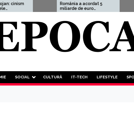
sm
România a acordat 5
Ale
miliarde de euro
ave
ap
Ucrainei, adică 1,5% din
cut
PIB
Tre
est
pro
tre
lup
tut
MIE
SOCIAL
CULTURĂ
IT-TECH
LIFESTYLE
SP