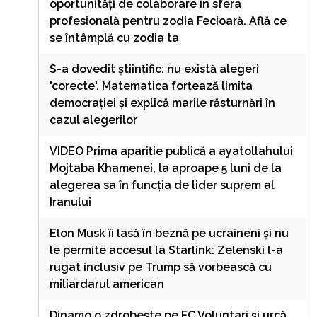
oportunități de colaborare în sfera
profesională pentru zodia Fecioară. Află ce
se întâmplă cu zodia ta
S-a dovedit științific: nu există alegeri
'corecte'. Matematica forțează limita
democrației și explică marile răsturnări în
cazul alegerilor
VIDEO Prima apariție publică a ayatollahului
Mojtaba Khamenei, la aproape 5 luni de la
alegerea sa în funcția de lider suprem al
Iranului
Elon Musk îi lasă în beznă pe ucraineni și nu
le permite accesul la Starlink: Zelenski l-a
rugat inclusiv pe Trump să vorbească cu
miliardarul american
Dinamo o zdrobește pe FC Voluntari și urcă