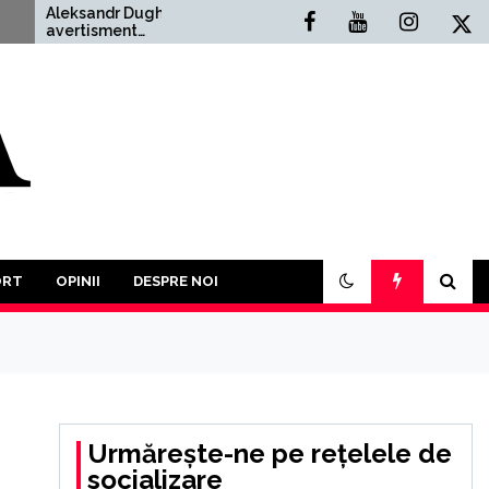
ksandr Dughin,
Situația Politică Actuală
rtisment
din România: O Analiză
remurător: ”Un Al
Comprehensivă
ilea Război Mondial
e mai mult decât
babil. În acest an va
bui să participăm la o
tă a tuturor împotriva
uror”
ORT
OPINII
DESPRE NOI
Urmărește-ne pe rețelele de
socializare