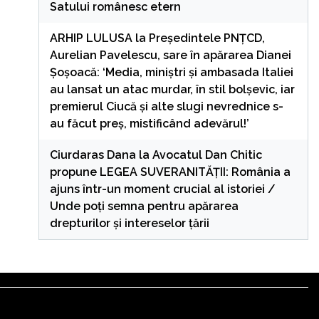
Satului românesc etern
ARHIP LULUSA
la
Președintele PNȚCD,
Aurelian Pavelescu, sare în apărarea Dianei
Șoșoacă: ‘Media, miniștri și ambasada Italiei
au lansat un atac murdar, în stil bolșevic, iar
premierul Ciucă și alte slugi nevrednice s-
au făcut preș, mistificând adevărul!’
Ciurdaras Dana
la
Avocatul Dan Chitic
propune LEGEA SUVERANITĂȚII: România a
ajuns într-un moment crucial al istoriei /
Unde poți semna pentru apărarea
drepturilor și intereselor țării