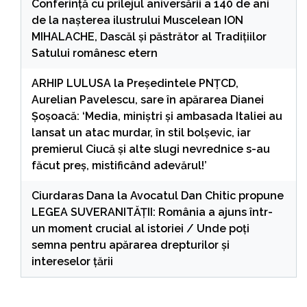
Conferință cu prilejul aniversării a 140 de ani
de la nașterea ilustrului Muscelean ION
MIHALACHE, Dascăl și păstrător al Tradițiilor
Satului românesc etern
ARHIP LULUSA
la
Președintele PNȚCD,
Aurelian Pavelescu, sare în apărarea Dianei
Șoșoacă: ‘Media, miniștri și ambasada Italiei au
lansat un atac murdar, în stil bolșevic, iar
premierul Ciucă și alte slugi nevrednice s-au
făcut preș, mistificând adevărul!’
Ciurdaras Dana
la
Avocatul Dan Chitic propune
LEGEA SUVERANITĂȚII: România a ajuns într-
un moment crucial al istoriei / Unde poți
semna pentru apărarea drepturilor și
intereselor țării