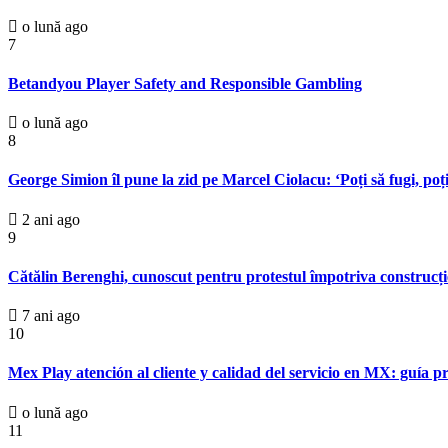
o lună ago
7
Betandyou Player Safety and Responsible Gambling
o lună ago
8
George Simion îl pune la zid pe Marcel Ciolacu: ‘Poți să fugi, poț
2 ani ago
9
Cătălin Berenghi, cunoscut pentru protestul împotriva construcți
7 ani ago
10
Mex Play atención al cliente y calidad del servicio en MX: guía p
o lună ago
11