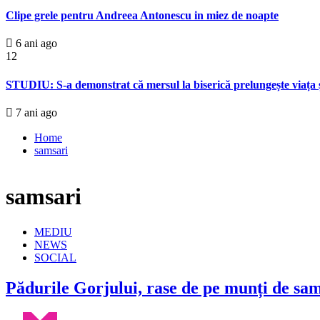
Clipe grele pentru Andreea Antonescu in miez de noapte
6 ani ago
12
STUDIU: S-a demonstrat că mersul la biserică prelungește viața ș
7 ani ago
Home
samsari
samsari
MEDIU
NEWS
SOCIAL
Pădurile Gorjului, rase de pe munți de sa