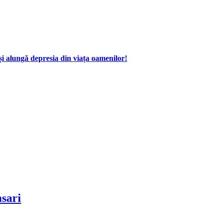
i alungă depresia din viața oamenilor!
msari