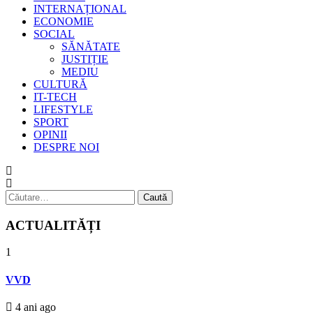
INTERNAȚIONAL
ECONOMIE
SOCIAL
SĂNĂTATE
JUSTIȚIE
MEDIU
CULTURĂ
IT-TECH
LIFESTYLE
SPORT
OPINII
DESPRE NOI
Caută
după:
ACTUALITĂȚI
1
VVD
4 ani ago