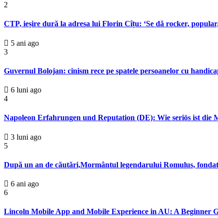
2
CTP, ieșire dură la adresa lui Florin Cîțu: ‘Se dă rocker, popular,
5 ani ago
3
Guvernul Bolojan: cinism rece pe spatele persoanelor cu handic
6 luni ago
4
Napoleon Erfahrungen und Reputation (DE): Wie seriös ist die 
3 luni ago
5
După un an de căutări,Mormântul legendarului Romulus, fondator
6 ani ago
6
Lincoln Mobile App and Mobile Experience in AU: A Beginner G