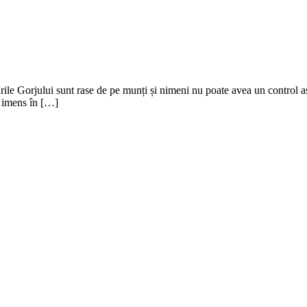
le Gorjului sunt rase de pe munți și nimeni nu poate avea un control asup
f imens în […]