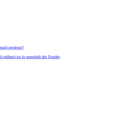
urit peștișori?
 militară ies la suprafață din Dunăre