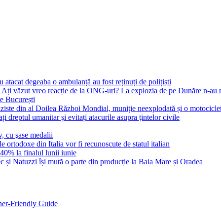
au atacat degeaba o ambulanță au fost reținuți de polițiști
: Ați văzut vreo reacție de la ONG-uri? La explozia de pe Dunăre n-au m
re București
ziste din al Doilea Război Mondial, muniție neexplodată și o motocicletă
 dreptul umanitar şi evitați atacurile asupra ţintelor civile
, cu şase medalii
le ortodoxe din Italia vor fi recunoscute de statul italian
40% la finalul lunii iunie
c și Natuzzi își mută o parte din producție la Baia Mare și Oradea
ner-Friendly Guide