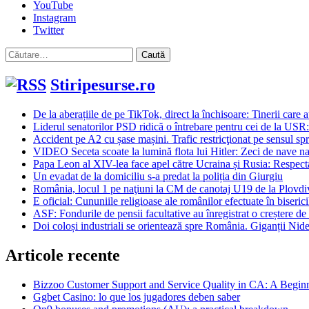
YouTube
Instagram
Twitter
Caută
după:
Stiripesurse.ro
De la aberațiile de pe TikTok, direct la închisoare: Tinerii care 
Liderul senatorilor PSD ridică o întrebare pentru cei de la USR
Accident pe A2 cu șase mașini. Trafic restricţionat pe sensul sp
VIDEO Seceta scoate la lumină flota lui Hitler: Zeci de nave na
Papa Leon al XIV-lea face apel către Ucraina și Rusia: Respectați
Un evadat de la domiciliu s-a predat la poliția din Giurgiu
România, locul 1 pe naţiuni la CM de canotaj U19 de la Plovdiv
E oficial: Cununiile religioase ale românilor efectuate în biserici
ASF: Fondurile de pensii facultative au înregistrat o creștere de 
Doi coloși industriali se orientează spre România. Giganții Nide
Articole recente
Bizzoo Customer Support and Service Quality in CA: A Begin
Ggbet Casino: lo que los jugadores deben saber