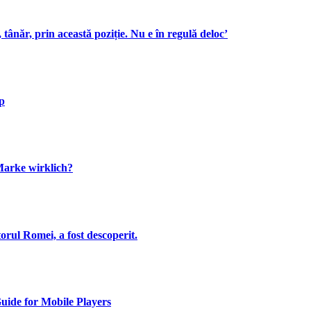
 tânăr, prin această poziție. Nu e în regulă deloc’
ap
Marke wirklich?
ul Romei, a fost descoperit.
uide for Mobile Players