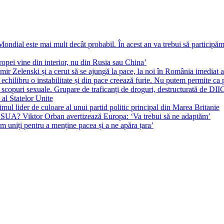
ial este mai mult decât probabil. În acest an va trebui să participăm l
pei vine din interior, nu din Rusia sau China’
r Zelenski și a cerut să se ajungă la pace, la noi în România imediat au 
echilibru o instabilitate și din pace creează furie. Nu putem permite ca 
 scopuri sexuale. Grupare de traficanți de droguri, destructurată de DI
 al Statelor Unite
l lider de culoare al unui partid politic principal din Marea Britanie
l SUA? Viktor Orban avertizează Europa: ‘Va trebui să ne adaptăm’
m uniți pentru a menține pacea și a ne apăra țara’