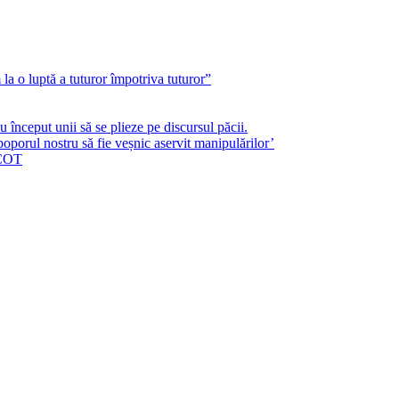
a o luptă a tuturor împotriva tuturor”
început unii să se plieze pe discursul păcii.
poporul nostru să fie veșnic aservit manipulărilor’
ICOT