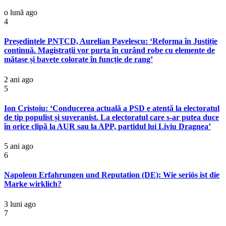
o lună ago
4
Președintele PNȚCD, Aurelian Pavelescu: ‘Reforma în Justiție
continuă. Magistrații vor purta în curând robe cu elemente de
mătase și bavete colorate în funcție de rang’
2 ani ago
5
Ion Cristoiu: ‘Conducerea actuală a PSD e atentă la electoratul
de tip populist și suveranist. La electoratul care s-ar putea duce
în orice clipă la AUR sau la APP, partidul lui Liviu Dragnea’
5 ani ago
6
Napoleon Erfahrungen und Reputation (DE): Wie seriös ist die
Marke wirklich?
3 luni ago
7