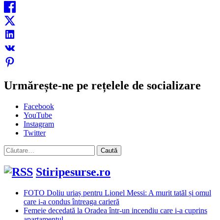
Urmărește-ne pe rețelele de socializare
Facebook
YouTube
Instagram
Twitter
Caută
după:
Stiripesurse.ro
FOTO Doliu uriaș pentru Lionel Messi: A murit tatăl și omul
care i-a condus întreaga carieră
Femeie decedată la Oradea într-un incendiu care i-a cuprins
apartamentul