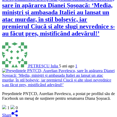
sare în apărarea Dianei Șoșoacă: ‘Media,
miniștri și ambasada Italiei au lansat un
atac murdar, în stil bolșevic, iar
premierul Ciucă și alte slugi nevrednice s-
au făcut preș, mistificând adevărul!’
PETRESCU Iulia
5 ani ago
1
Președintele PNȚCD, Aurelian Pavelescu, a postat pe profilul său de
Facebook un mesaj de susținere pentru senatoarea Diana Șoșoacă.
1
0
Share