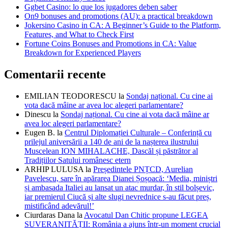
Ggbet Casino: lo que los jugadores deben saber
On9 bonuses and promotions (AU): a practical breakdown
Jokersino Casino in CA: A Beginner’s Guide to the Platform,
Features, and What to Check First
Fortune Coins Bonuses and Promotions in CA: Value
Breakdown for Experienced Players
Comentarii recente
EMILIAN TEODORESCU
la
Sondaj național. Cu cine ai
vota dacă mâine ar avea loc alegeri parlamentare?
Dinescu
la
Sondaj național. Cu cine ai vota dacă mâine ar
avea loc alegeri parlamentare?
Eugen B.
la
Centrul Diplomației Culturale – Conferință cu
prilejul aniversării a 140 de ani de la nașterea ilustrului
Muscelean ION MIHALACHE, Dascăl și păstrător al
Tradițiilor Satului românesc etern
ARHIP LULUSA
la
Președintele PNȚCD, Aurelian
Pavelescu, sare în apărarea Dianei Șoșoacă: ‘Media, miniștri
și ambasada Italiei au lansat un atac murdar, în stil bolșevic,
iar premierul Ciucă și alte slugi nevrednice s-au făcut preș,
mistificând adevărul!’
Ciurdaras Dana
la
Avocatul Dan Chitic propune LEGEA
SUVERANITĂȚII: România a ajuns într-un moment crucial