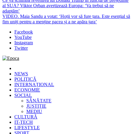
Ce va schimba revenirea lui Donald Trump în funcția de președinte
al SUA? Viktor Orban avertizează Europa: ‘Va trebui să ne
adaptăm’
VIDEO. Maia Sandu a votat: ‘Hoții vor să fure țara. Este esențial să
fim uniți pentru a menține pacea și a ne apăra țara’
Facebook
YouTube
Instagram
Twitter
Epoca
Cele mai noi știri online din România
NEWS
POLITICĂ
INTERNAȚIONAL
ECONOMIE
SOCIAL
SĂNĂTATE
JUSTIȚIE
MEDIU
CULTURĂ
IT-TECH
LIFESTYLE
SPORT