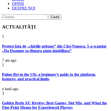
OPINII
DESPRE NOI
Caută
după:
ACTUALITĂȚI
1
Protest fata de „chiriile nebune” din Cluj-Napoca. S-a scandat
„Da Doamne sa dispara piata imobiliara”
7 ani ago
2
Palms Bet in the UK: a beginner’s guide to the platform,
features, and practical limits
o lună ago
3
Golden Reels AU Review: Best Games, Slot Mix, and What the
Fine Print Means for Experienced Players