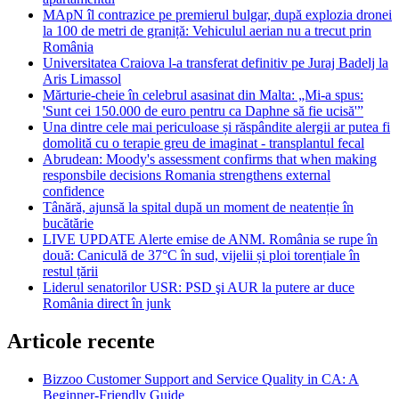
MApN îl contrazice pe premierul bulgar, după explozia dronei
la 100 de metri de graniță: Vehiculul aerian nu a trecut prin
România
Universitatea Craiova l-a transferat definitiv pe Juraj Badelj la
Aris Limassol
Mărturie-cheie în celebrul asasinat din Malta: „Mi-a spus:
'Sunt cei 150.000 de euro pentru ca Daphne să fie ucisă'”
Una dintre cele mai periculoase și răspândite alergii ar putea fi
domolită cu o terapie greu de imaginat - transplantul fecal
Abrudean: Moody's assessment confirms that when making
responsbile decisions Romania strengthens external
confidence
Tânără, ajunsă la spital după un moment de neatenție în
bucătărie
LIVE UPDATE Alerte emise de ANM. România se rupe în
două: Caniculă de 37°C în sud, vijelii și ploi torențiale în
restul țării
Liderul senatorilor USR: PSD şi AUR la putere ar duce
România direct în junk
Articole recente
Bizzoo Customer Support and Service Quality in CA: A
Beginner-Friendly Guide