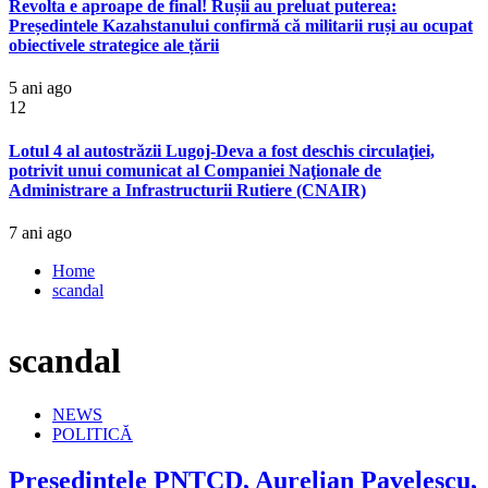
Revolta e aproape de final! Rușii au preluat puterea:
Președintele Kazahstanului confirmă că militarii ruși au ocupat
obiectivele strategice ale țării
5 ani ago
12
Lotul 4 al autostrăzii Lugoj-Deva a fost deschis circulaţiei,
potrivit unui comunicat al Companiei Naţionale de
Administrare a Infrastructurii Rutiere (CNAIR)
7 ani ago
Home
scandal
scandal
NEWS
POLITICĂ
Președintele PNȚCD, Aurelian Pavelescu,