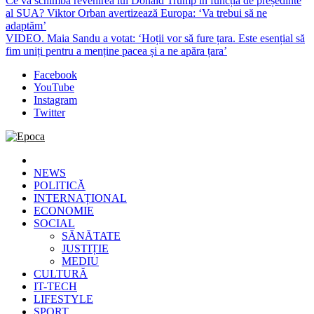
Ce va schimba revenirea lui Donald Trump în funcția de președinte
al SUA? Viktor Orban avertizează Europa: ‘Va trebui să ne
adaptăm’
VIDEO. Maia Sandu a votat: ‘Hoții vor să fure țara. Este esențial să
fim uniți pentru a menține pacea și a ne apăra țara’
Facebook
YouTube
Instagram
Twitter
Epoca
Cele mai noi știri online din România
NEWS
POLITICĂ
INTERNAȚIONAL
ECONOMIE
SOCIAL
SĂNĂTATE
JUSTIȚIE
MEDIU
CULTURĂ
IT-TECH
LIFESTYLE
SPORT