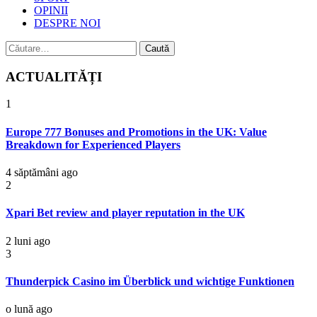
OPINII
DESPRE NOI
Caută
după:
ACTUALITĂȚI
1
Europe 777 Bonuses and Promotions in the UK: Value
Breakdown for Experienced Players
4 săptămâni ago
2
Xpari Bet review and player reputation in the UK
2 luni ago
3
Thunderpick Casino im Überblick und wichtige Funktionen
o lună ago