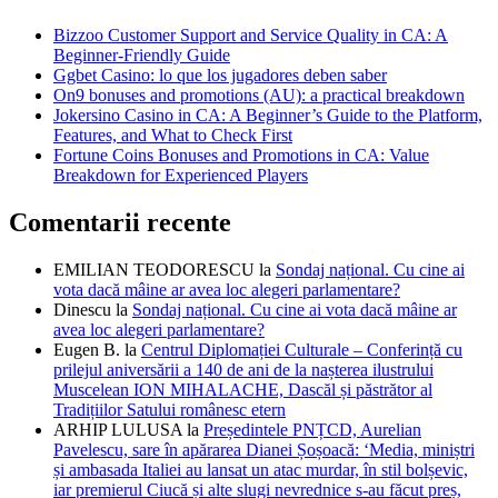
Bizzoo Customer Support and Service Quality in CA: A
Beginner-Friendly Guide
Ggbet Casino: lo que los jugadores deben saber
On9 bonuses and promotions (AU): a practical breakdown
Jokersino Casino in CA: A Beginner’s Guide to the Platform,
Features, and What to Check First
Fortune Coins Bonuses and Promotions in CA: Value
Breakdown for Experienced Players
Comentarii recente
EMILIAN TEODORESCU
la
Sondaj național. Cu cine ai
vota dacă mâine ar avea loc alegeri parlamentare?
Dinescu
la
Sondaj național. Cu cine ai vota dacă mâine ar
avea loc alegeri parlamentare?
Eugen B.
la
Centrul Diplomației Culturale – Conferință cu
prilejul aniversării a 140 de ani de la nașterea ilustrului
Muscelean ION MIHALACHE, Dascăl și păstrător al
Tradițiilor Satului românesc etern
ARHIP LULUSA
la
Președintele PNȚCD, Aurelian
Pavelescu, sare în apărarea Dianei Șoșoacă: ‘Media, miniștri
și ambasada Italiei au lansat un atac murdar, în stil bolșevic,
iar premierul Ciucă și alte slugi nevrednice s-au făcut preș,