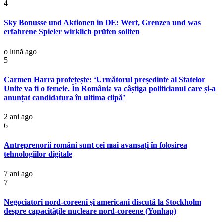
4
Sky Bonusse und Aktionen in DE: Wert, Grenzen und was
erfahrene Spieler wirklich prüfen sollten
o lună ago
5
Carmen Harra profețește: ‘Următorul președinte al Statelor
Unite va fi o femeie. În România va câștiga politicianul care și-a
anunțat candidatura în ultima clipă’
2 ani ago
6
Antreprenorii români sunt cei mai avansați în folosirea
tehnologiilor digitale
7 ani ago
7
Negociatori nord-coreeni şi americani discută la Stockholm
despre capacităţile nucleare nord-coreene (Yonhap)