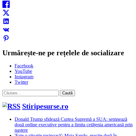
Urmărește-ne pe rețelele de socializare
Facebook
YouTube
Instagram
Twitter
Caută
după:
Stiripesurse.ro
Donald Trump sfidează Curtea Supremă a SUA: semnează
două ordine executive pentru a limita cetățenia americană prin
naștere
'Este o situație rușinoasă': Maia Sandu, reacție dură în