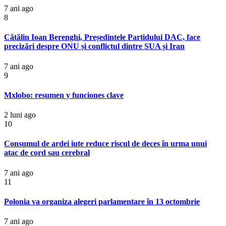
7 ani ago
8
Cătălin Ioan Berenghi, Președintele Partidului DAC, face
precizări despre ONU și conflictul dintre SUA și Iran
7 ani ago
9
Mxlobo: resumen y funciones clave
2 luni ago
10
Consumul de ardei iute reduce riscul de deces în urma unui
atac de cord sau cerebral
7 ani ago
11
Polonia va organiza alegeri parlamentare în 13 octombrie
7 ani ago