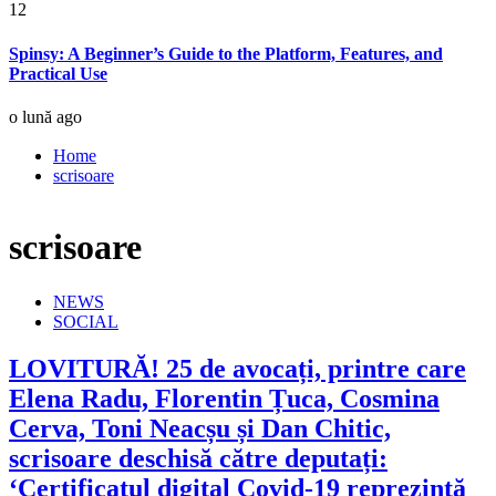
12
Spinsy: A Beginner’s Guide to the Platform, Features, and
Practical Use
o lună ago
Home
scrisoare
scrisoare
NEWS
SOCIAL
LOVITURĂ! 25 de avocați, printre care
Elena Radu, Florentin Țuca, Cosmina
Cerva, Toni Neacșu și Dan Chitic,
scrisoare deschisă către deputați:
‘Certificatul digital Covid-19 reprezintă