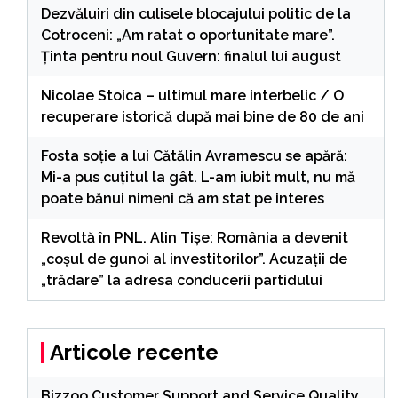
Dezvăluiri din culisele blocajului politic de la
Cotroceni: „Am ratat o oportunitate mare”.
Ținta pentru noul Guvern: finalul lui august
Nicolae Stoica – ultimul mare interbelic / O
recuperare istorică după mai bine de 80 de ani
Fosta soție a lui Cătălin Avramescu se apără:
Mi-a pus cuțitul la gât. L-am iubit mult, nu mă
poate bănui nimeni că am stat pe interes
Revoltă în PNL. Alin Tișe: România a devenit
„coșul de gunoi al investitorilor”. Acuzații de
„trădare” la adresa conducerii partidului
Articole recente
Bizzoo Customer Support and Service Quality