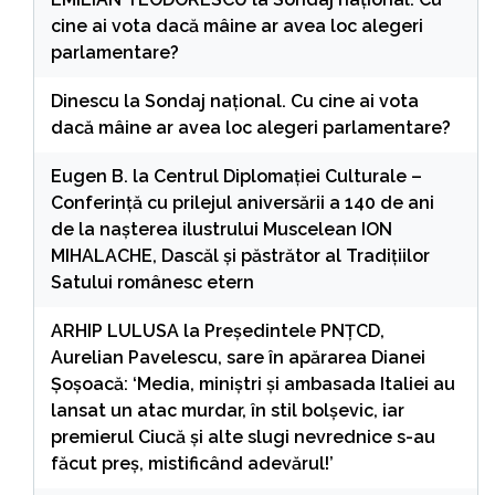
cine ai vota dacă mâine ar avea loc alegeri
parlamentare?
Dinescu
la
Sondaj național. Cu cine ai vota
dacă mâine ar avea loc alegeri parlamentare?
Eugen B.
la
Centrul Diplomației Culturale –
Conferință cu prilejul aniversării a 140 de ani
de la nașterea ilustrului Muscelean ION
MIHALACHE, Dascăl și păstrător al Tradițiilor
Satului românesc etern
ARHIP LULUSA
la
Președintele PNȚCD,
Aurelian Pavelescu, sare în apărarea Dianei
Șoșoacă: ‘Media, miniștri și ambasada Italiei au
lansat un atac murdar, în stil bolșevic, iar
premierul Ciucă și alte slugi nevrednice s-au
făcut preș, mistificând adevărul!’