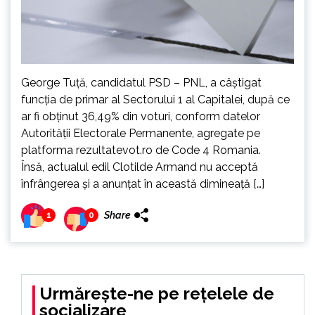
George Tuţă, candidatul PSD – PNL, a câştigat
funcţia de primar al Sectorului 1 al Capitalei, după ce
ar fi obţinut 36,49% din voturi, conform datelor
Autorității Electorale Permanente, agregate pe
platforma rezultatevot.ro de Code 4 Romania.
Însă, actualul edil Clotilde Armand nu acceptă
înfrângerea și a anunțat în această dimineață […]
Share
1
0
Urmărește-ne pe rețelele de
socializare