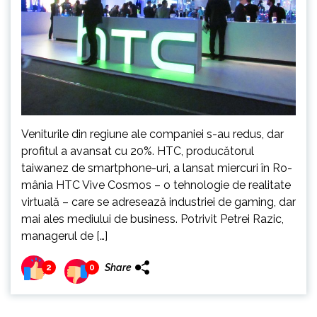
Veniturile din regiune ale companiei s-au redus, dar
profitul a avansat cu 20%. HTC, producătorul
taiwanez de smart­phone-uri, a lansat miercuri în Ro­
mânia HTC Vive Cosmos – o tehno­lo­gie de realitate
virtuală – care se adre­sează industriei de gaming, dar
mai ales me­diului de business. Potrivit Petrei Razic,
managerul de […]
Share
2
0