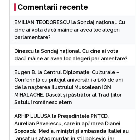
Comentarii recente
EMILIAN TEODORESCU
la
Sondaj național. Cu
cine ai vota dacă mâine ar avea loc alegeri
parlamentare?
Dinescu
la
Sondaj național. Cu cine ai vota
dacă mâine ar avea loc alegeri parlamentare?
Eugen B.
la
Centrul Diplomației Culturale –
Conferință cu prilejul aniversării a 140 de ani
de la nașterea ilustrului Muscelean ION
MIHALACHE, Dascăl și păstrător al Tradițiilor
Satului românesc etern
ARHIP LULUSA
la
Președintele PNȚCD,
Aurelian Pavelescu, sare în apărarea Dianei
Șoșoacă: ‘Media, miniștri și ambasada Italiei au
lansat un atac murdar, în stil bolșevic, iar