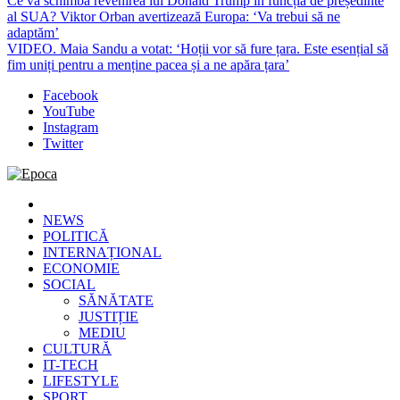
Ce va schimba revenirea lui Donald Trump în funcția de președinte
al SUA? Viktor Orban avertizează Europa: ‘Va trebui să ne
adaptăm’
VIDEO. Maia Sandu a votat: ‘Hoții vor să fure țara. Este esențial să
fim uniți pentru a menține pacea și a ne apăra țara’
Facebook
YouTube
Instagram
Twitter
Epoca
Cele mai noi știri online din România
NEWS
POLITICĂ
INTERNAȚIONAL
ECONOMIE
SOCIAL
SĂNĂTATE
JUSTIȚIE
MEDIU
CULTURĂ
IT-TECH
LIFESTYLE
SPORT