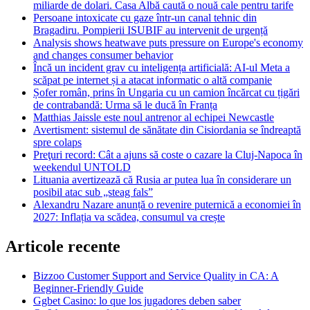
miliarde de dolari. Casa Albă caută o nouă cale pentru tarife
Persoane intoxicate cu gaze într-un canal tehnic din
Bragadiru. Pompierii ISUBIF au intervenit de urgență
Analysis shows heatwave puts pressure on Europe's economy
and changes consumer behavior
Încă un incident grav cu inteligența artificială: AI-ul Meta a
scăpat pe internet și a atacat informatic o altă companie
Șofer român, prins în Ungaria cu un camion încărcat cu țigări
de contrabandă: Urma să le ducă în Franța
Matthias Jaissle este noul antrenor al echipei Newcastle
Avertisment: sistemul de sănătate din Cisiordania se îndreaptă
spre colaps
Preţuri record: Cât a ajuns să coste o cazare la Cluj-Napoca în
weekendul UNTOLD
Lituania avertizează că Rusia ar putea lua în considerare un
posibil atac sub „steag fals”
Alexandru Nazare anunță o revenire puternică a economiei în
2027: Inflația va scădea, consumul va crește
Articole recente
Bizzoo Customer Support and Service Quality in CA: A
Beginner-Friendly Guide
Ggbet Casino: lo que los jugadores deben saber