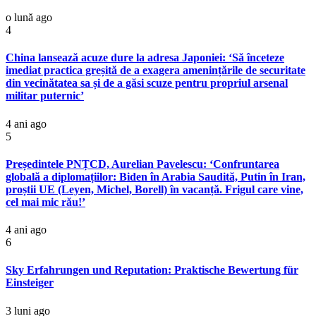
o lună ago
4
China lansează acuze dure la adresa Japoniei: ‘Să înceteze
imediat practica greșită de a exagera amenințările de securitate
din vecinătatea sa și de a găsi scuze pentru propriul arsenal
militar puternic’
4 ani ago
5
Președintele PNȚCD, Aurelian Pavelescu: ‘Confruntarea
globală a diplomațiilor: Biden în Arabia Saudită, Putin în Iran,
proștii UE (Leyen, Michel, Borell) în vacanță. Frigul care vine,
cel mai mic rău!’
4 ani ago
6
Sky Erfahrungen und Reputation: Praktische Bewertung für
Einsteiger
3 luni ago