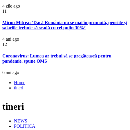
4 zile ago
11
Miron Mitrea: ‘Dacă România nu se mai împrumută, pensiile și
salariile trebuie să scadă cu cel puțin 30%’
4 ani ago
12
Coronavirus: Lumea ar trebui să se pregătească pentru
pandemie, spune OMS
6 ani ago
Home
tineri
tineri
NEWS
POLITICĂ