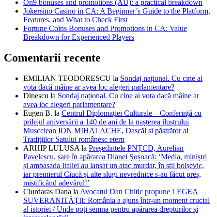
On9 bonuses and promotions (AU): a practical breakdown
Jokersino Casino in CA: A Beginner’s Guide to the Platform,
Features, and What to Check First
Fortune Coins Bonuses and Promotions in CA: Value
Breakdown for Experienced Players
Comentarii recente
EMILIAN TEODORESCU
la
Sondaj național. Cu cine ai
vota dacă mâine ar avea loc alegeri parlamentare?
Dinescu
la
Sondaj național. Cu cine ai vota dacă mâine ar
avea loc alegeri parlamentare?
Eugen B.
la
Centrul Diplomației Culturale – Conferință cu
prilejul aniversării a 140 de ani de la nașterea ilustrului
Muscelean ION MIHALACHE, Dascăl și păstrător al
Tradițiilor Satului românesc etern
ARHIP LULUSA
la
Președintele PNȚCD, Aurelian
Pavelescu, sare în apărarea Dianei Șoșoacă: ‘Media, miniștri
și ambasada Italiei au lansat un atac murdar, în stil bolșevic,
iar premierul Ciucă și alte slugi nevrednice s-au făcut preș,
mistificând adevărul!’
Ciurdaras Dana
la
Avocatul Dan Chitic propune LEGEA
SUVERANITĂȚII: România a ajuns într-un moment crucial
al istoriei / Unde poți semna pentru apărarea drepturilor și