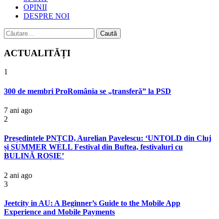
OPINII
DESPRE NOI
Caută
după:
ACTUALITĂȚI
1
300 de membri ProRomânia se „transferă” la PSD
7 ani ago
2
Președintele PNȚCD, Aurelian Pavelescu: ‘UNTOLD din Cluj
și SUMMER WELL Festival din Buftea, festivaluri cu
BULINĂ ROȘIE’
2 ani ago
3
Jeetcity in AU: A Beginner’s Guide to the Mobile App
Experience and Mobile Payments