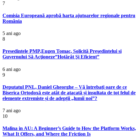
7
Comisia Europeană aprobă harta ajutoarelor regionale pentru
România
5 ani ago
8
Presedintele PMP,Eugen Tomac, Solicită Preşedintelui si
Guvernului Să Acţioneze”Hotărât Şi Eficient”
6 ani ago
9
Deputatul PNL, Daniel Gheorghe – Vă întrebați oare de ce
Biserica Ortodoxă este atât de atacată și insultata de tot felul de
elemente extremiste și de adepții „lumii noi”?
7 ani ago
10
Malina in AU: A Beginner’s Guide to How the Platform Works,
What It Offers, and Where the Friction Is