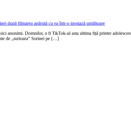
ci anonimi. Domnilor, o fi TikTok-ul asta ultima fiță printre adolescenți,
zate de „surioara” Sorinei pe […]