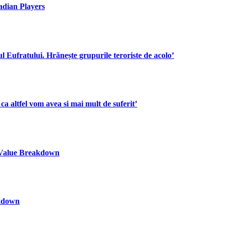
adian Players
Eufratului. Hrănește grupurile teroriste de acolo’
ca altfel vom avea si mai mult de suferit’
l Value Breakdown
akdown