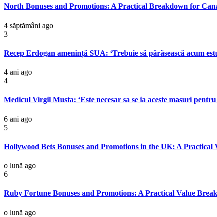
North Bonuses and Promotions: A Practical Breakdown for Can
4 săptămâni ago
3
Recep Erdogan amenință SUA: ‘Trebuie să părăsească acum estul 
4 ani ago
4
Medicul Virgil Musta: ‘Este necesar sa se ia aceste masuri pentru 
6 ani ago
5
Hollywood Bets Bonuses and Promotions in the UK: A Practica
o lună ago
6
Ruby Fortune Bonuses and Promotions: A Practical Value Bre
o lună ago