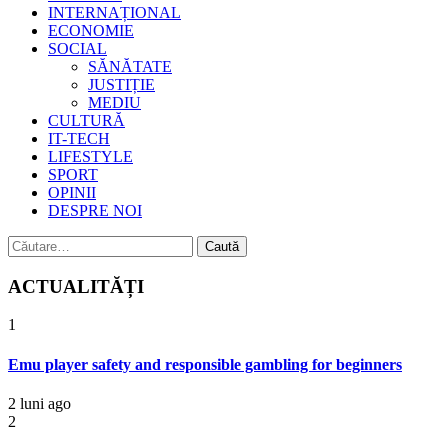
INTERNAȚIONAL
ECONOMIE
SOCIAL
SĂNĂTATE
JUSTIȚIE
MEDIU
CULTURĂ
IT-TECH
LIFESTYLE
SPORT
OPINII
DESPRE NOI
Caută
după:
ACTUALITĂȚI
1
Emu player safety and responsible gambling for beginners
2 luni ago
2