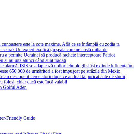
 cunoaștere este la cote maxime. Află ce se întâmplă cu zodia ta
seara? Un expert explică greșeala care ne costă miliarde
 a permite Ucrainei să producă rachete interceptoare Patriot
u și nu uită atunci când sunt trădați
larmă: ISIS se adaptează noilor tehnologii și își extinde influența în c
ste 650.000 de urmăritori a fost împușcat pe străzile din Mexic
 Ce au descoperit cercetătorii după ce au luat la puricat sute de studii
 folosi, chiar dacă este încă valabil
 în Golful Aden
ner-Friendly Guide