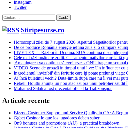
Instagram
Twitter
Caută
după:
Stiripesurse.ro
Horoscopul zilei de 7 august 2026. Apetitul Săgetătorilor pentru
De ce produce România energie ieftină ziua și o cumpără scump 
LIVE TEXT - Război în Ucraina: SUA continuă discuțiile pentru
Cele mai răzbunătoare zodii. Clasamentul nativilor care iartă gre
'Amenințarea va continua să evolueze' - ONU trage un semnal de a
VIDEO Scene de groază în timpul unui live: Un influencer cu pe
Ingredientul 'invizibil' din farfurie care îți poate prelungi viața:
Ai încă buletinul vechi? Data-limită după care nu îl vei mai putea
Rebelii Houthi anunță un nou atac asupra unui petrolier saudit
Mohamed Salah a fost prezentat oficial la Trabzonspor
Articole recente
Bizzoo Customer Support and Service Quality in CA: A Begin
Ggbet Casino: lo que los jugadores deben saber
On9 bonuses and promotions (AU): a practical breakdown