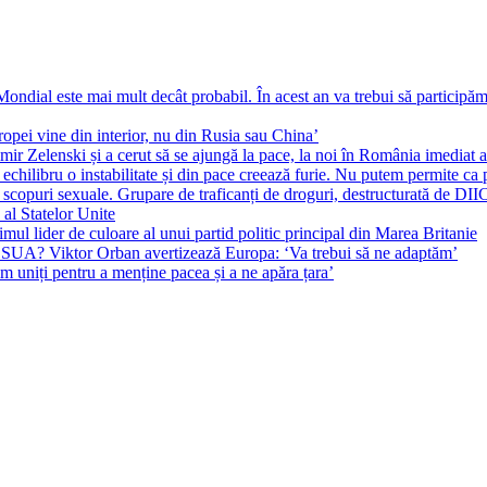
ial este mai mult decât probabil. În acest an va trebui să participăm l
pei vine din interior, nu din Rusia sau China’
r Zelenski și a cerut să se ajungă la pace, la noi în România imediat au 
echilibru o instabilitate și din pace creează furie. Nu putem permite ca 
 scopuri sexuale. Grupare de traficanți de droguri, destructurată de DI
 al Statelor Unite
l lider de culoare al unui partid politic principal din Marea Britanie
l SUA? Viktor Orban avertizează Europa: ‘Va trebui să ne adaptăm’
m uniți pentru a menține pacea și a ne apăra țara’