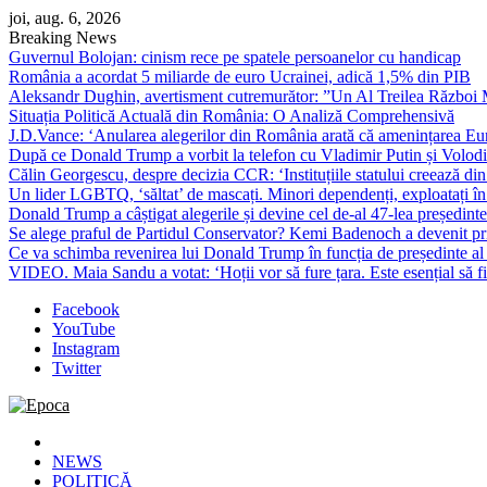
Skip
joi, aug. 6, 2026
to
Breaking News
content
Guvernul Bolojan: cinism rece pe spatele persoanelor cu handicap
România a acordat 5 miliarde de euro Ucrainei, adică 1,5% din PIB
Aleksandr Dughin, avertisment cutremurător: ”Un Al Treilea Război Mond
Situația Politică Actuală din România: O Analiză Comprehensivă
J.D.Vance: ‘Anularea alegerilor din România arată că amenințarea Euro
După ce Donald Trump a vorbit la telefon cu Vladimir Putin și Volodimi
Călin Georgescu, despre decizia CCR: ‘Instituțiile statului creează din 
Un lider LGBTQ, ‘săltat’ de mascați. Minori dependenți, exploatați în
Donald Trump a câștigat alegerile și devine cel de-al 47-lea președinte
Se alege praful de Partidul Conservator? Kemi Badenoch a devenit primu
Ce va schimba revenirea lui Donald Trump în funcția de președinte a
VIDEO. Maia Sandu a votat: ‘Hoții vor să fure țara. Este esențial să fi
Facebook
YouTube
Instagram
Twitter
Epoca
Cele mai noi știri online din România
NEWS
POLITICĂ