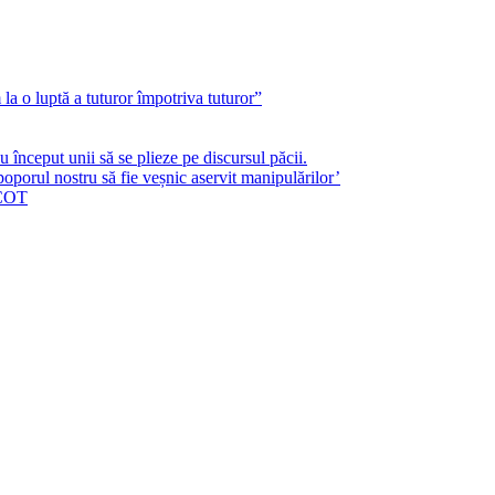
a o luptă a tuturor împotriva tuturor”
început unii să se plieze pe discursul păcii.
poporul nostru să fie veșnic aservit manipulărilor’
ICOT