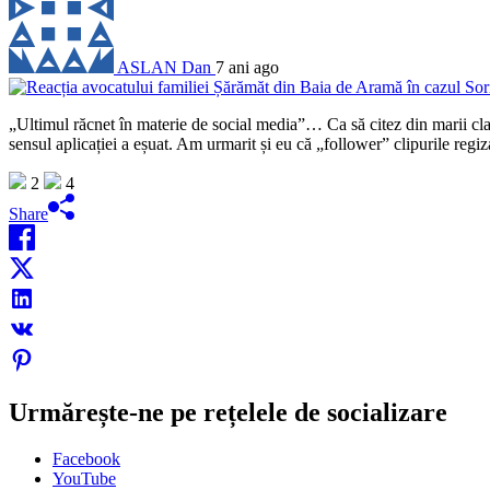
ASLAN Dan
7 ani ago
„Ultimul răcnet în materie de social media”… Ca să citez din marii clasi
sensul aplicației a eșuat. Am urmarit și eu că „follower” clipurile regi
2
4
Share
Urmărește-ne pe rețelele de socializare
Facebook
YouTube