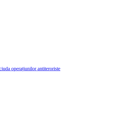
iuda operațiunilor antiteroriste