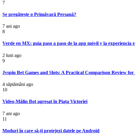
7
Se pregătește o Primăvară Persană?
7 ani ago
8
Verde en MX: guía paso a paso de la app móvil y la experiencia e
2 luni ago
9
Jvspin Bet Games and Slots: A Practical Comparison Review for
4 săptămâni ago
10
Video-Mălin Bot agresat în Piața Victoriei
7 ani ago
11
Moduri în care să-ți protejezi datele pe Android