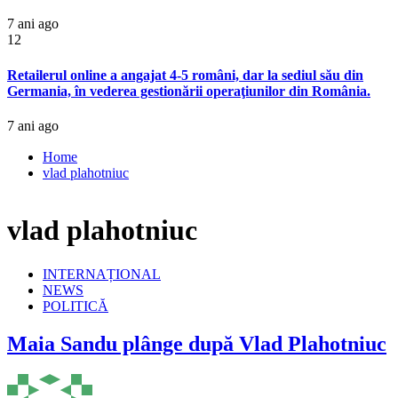
7 ani ago
12
Retailerul online a angajat 4-5 români, dar la sediul său din
Germania, în vederea gestionării operaţiunilor din România.
7 ani ago
Home
vlad plahotniuc
vlad plahotniuc
INTERNAȚIONAL
NEWS
POLITICĂ
Maia Sandu plânge după Vlad Plahotniuc