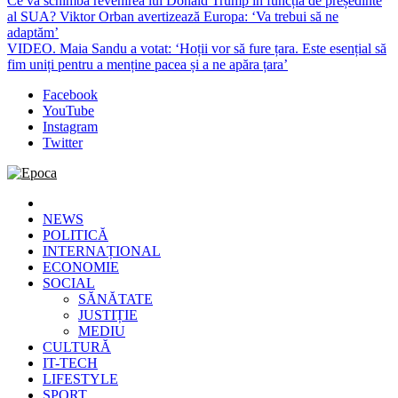
Ce va schimba revenirea lui Donald Trump în funcția de președinte
al SUA? Viktor Orban avertizează Europa: ‘Va trebui să ne
adaptăm’
VIDEO. Maia Sandu a votat: ‘Hoții vor să fure țara. Este esențial să
fim uniți pentru a menține pacea și a ne apăra țara’
Facebook
YouTube
Instagram
Twitter
Epoca
Cele mai noi știri online din România
NEWS
POLITICĂ
INTERNAȚIONAL
ECONOMIE
SOCIAL
SĂNĂTATE
JUSTIȚIE
MEDIU
CULTURĂ
IT-TECH
LIFESTYLE
SPORT