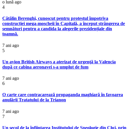
o lună ago
4
Cătălin Berenghi, cunoscut pentru protestul împotriva
construcției mega-moscheii în Capitală, a început strângerea de
semnături pentru a candida la alegerile prezidențiale din
toamnă.
7 ani ago
5
Un avion British Airways a aterizat de urgenţă la Valencia
după ce cabina aeronavei s-a umplut de fum
7 ani ago
6
O carte care contracarează propaganda maghiară în favoarea
anulării Tratatului de la Trianon
7 ani ago
7
Un secol de la înființarea Institutului de Speologie din Cluj, prin