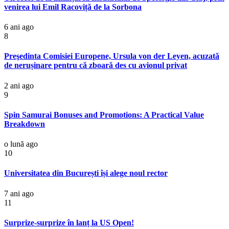
venirea lui Emil Racoviță de la Sorbona
6 ani ago
8
Preşedinta Comisiei Europene, Ursula von der Leyen, acuzată
de nerușinare pentru că zboară des cu avionul privat
2 ani ago
9
Spin Samurai Bonuses and Promotions: A Practical Value
Breakdown
o lună ago
10
Universitatea din București își alege noul rector
7 ani ago
11
Surprize-surprize în lanț la US Open!