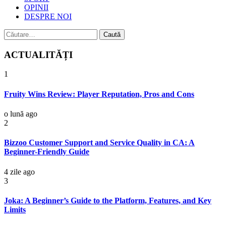
OPINII
DESPRE NOI
Caută
după:
ACTUALITĂȚI
1
Fruity Wins Review: Player Reputation, Pros and Cons
o lună ago
2
Bizzoo Customer Support and Service Quality in CA: A
Beginner-Friendly Guide
4 zile ago
3
Joka: A Beginner’s Guide to the Platform, Features, and Key
Limits