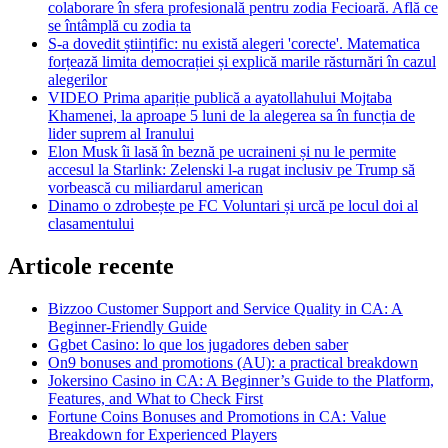
colaborare în sfera profesională pentru zodia Fecioară. Află ce
se întâmplă cu zodia ta
S-a dovedit științific: nu există alegeri 'corecte'. Matematica
forțează limita democrației și explică marile răsturnări în cazul
alegerilor
VIDEO Prima apariție publică a ayatollahului Mojtaba
Khamenei, la aproape 5 luni de la alegerea sa în funcția de
lider suprem al Iranului
Elon Musk îi lasă în beznă pe ucraineni și nu le permite
accesul la Starlink: Zelenski l-a rugat inclusiv pe Trump să
vorbească cu miliardarul american
Dinamo o zdrobește pe FC Voluntari și urcă pe locul doi al
clasamentului
Articole recente
Bizzoo Customer Support and Service Quality in CA: A
Beginner-Friendly Guide
Ggbet Casino: lo que los jugadores deben saber
On9 bonuses and promotions (AU): a practical breakdown
Jokersino Casino in CA: A Beginner’s Guide to the Platform,
Features, and What to Check First
Fortune Coins Bonuses and Promotions in CA: Value
Breakdown for Experienced Players