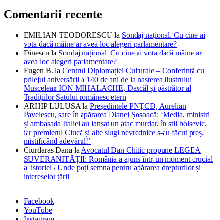
Comentarii recente
EMILIAN TEODORESCU
la
Sondaj național. Cu cine ai
vota dacă mâine ar avea loc alegeri parlamentare?
Dinescu
la
Sondaj național. Cu cine ai vota dacă mâine ar
avea loc alegeri parlamentare?
Eugen B.
la
Centrul Diplomației Culturale – Conferință cu
prilejul aniversării a 140 de ani de la nașterea ilustrului
Muscelean ION MIHALACHE, Dascăl și păstrător al
Tradițiilor Satului românesc etern
ARHIP LULUSA
la
Președintele PNȚCD, Aurelian
Pavelescu, sare în apărarea Dianei Șoșoacă: ‘Media, miniștri
și ambasada Italiei au lansat un atac murdar, în stil bolșevic,
iar premierul Ciucă și alte slugi nevrednice s-au făcut preș,
mistificând adevărul!’
Ciurdaras Dana
la
Avocatul Dan Chitic propune LEGEA
SUVERANITĂȚII: România a ajuns într-un moment crucial
al istoriei / Unde poți semna pentru apărarea drepturilor și
intereselor țării
Facebook
YouTube
Instagram