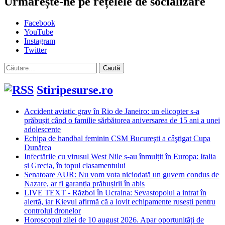
Urmărește-ne pe rețelele de socializare
Facebook
YouTube
Instagram
Twitter
Caută
după:
Stiripesurse.ro
Accident aviatic grav în Rio de Janeiro: un elicopter s-a
prăbușit când o familie sărbătorea aniversarea de 15 ani a unei
adolescente
Echipa de handbal feminin CSM Bucureşti a câştigat Cupa
Dunărea
Infectările cu virusul West Nile s-au înmulțit în Europa: Italia
și Grecia, în topul clasamentului
Senatoare AUR: Nu vom vota niciodată un guvern condus de
Nazare, ar fi garanția prăbușirii în abis
LIVE TEXT - Război în Ucraina: Sevastopolul a intrat în
alertă, iar Kievul afirmă că a lovit echipamente rusești pentru
controlul dronelor
Horoscopul zilei de 10 august 2026. Apar oportunități de