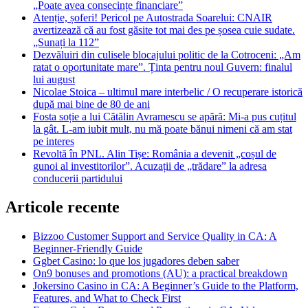
„Poate avea consecințe financiare”
Atenție, șoferi! Pericol pe Autostrada Soarelui: CNAIR
avertizează că au fost găsite tot mai des pe șosea cuie sudate.
„Sunați la 112”
Dezvăluiri din culisele blocajului politic de la Cotroceni: „Am
ratat o oportunitate mare”. Ținta pentru noul Guvern: finalul
lui august
Nicolae Stoica – ultimul mare interbelic / O recuperare istorică
după mai bine de 80 de ani
Fosta soție a lui Cătălin Avramescu se apără: Mi-a pus cuțitul
la gât. L-am iubit mult, nu mă poate bănui nimeni că am stat
pe interes
Revoltă în PNL. Alin Tișe: România a devenit „coșul de
gunoi al investitorilor”. Acuzații de „trădare” la adresa
conducerii partidului
Articole recente
Bizzoo Customer Support and Service Quality in CA: A
Beginner-Friendly Guide
Ggbet Casino: lo que los jugadores deben saber
On9 bonuses and promotions (AU): a practical breakdown
Jokersino Casino in CA: A Beginner’s Guide to the Platform,
Features, and What to Check First