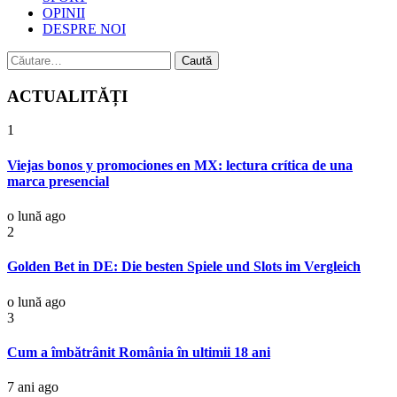
OPINII
DESPRE NOI
Caută
după:
ACTUALITĂȚI
1
Viejas bonos y promociones en MX: lectura crítica de una
marca presencial
o lună ago
2
Golden Bet in DE: Die besten Spiele und Slots im Vergleich
o lună ago
3
Cum a îmbătrânit România în ultimii 18 ani
7 ani ago