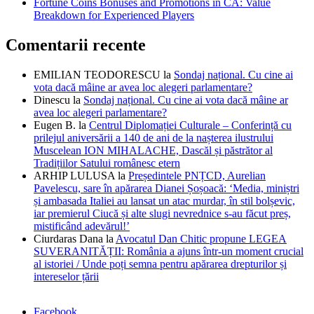
Fortune Coins Bonuses and Promotions in CA: Value
Breakdown for Experienced Players
Comentarii recente
EMILIAN TEODORESCU
la
Sondaj național. Cu cine ai
vota dacă mâine ar avea loc alegeri parlamentare?
Dinescu
la
Sondaj național. Cu cine ai vota dacă mâine ar
avea loc alegeri parlamentare?
Eugen B.
la
Centrul Diplomației Culturale – Conferință cu
prilejul aniversării a 140 de ani de la nașterea ilustrului
Muscelean ION MIHALACHE, Dascăl și păstrător al
Tradițiilor Satului românesc etern
ARHIP LULUSA
la
Președintele PNȚCD, Aurelian
Pavelescu, sare în apărarea Dianei Șoșoacă: ‘Media, miniștri
și ambasada Italiei au lansat un atac murdar, în stil bolșevic,
iar premierul Ciucă și alte slugi nevrednice s-au făcut preș,
mistificând adevărul!’
Ciurdaras Dana
la
Avocatul Dan Chitic propune LEGEA
SUVERANITĂȚII: România a ajuns într-un moment crucial
al istoriei / Unde poți semna pentru apărarea drepturilor și
intereselor țării
Facebook