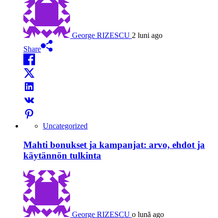
George RIZESCU
2 luni ago
Share
Uncategorized
Mahti bonukset ja kampanjat: arvo, ehdot ja
käytännön tulkinta
George RIZESCU
o lună ago