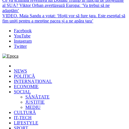
Ce va schimba revenirea lui Donald Trump în funcția de președinte
al SUA? Viktor Orban avertizează Europa: ‘Va trebui să ne
adaptăm’
VIDEO. Maia Sandu a votat: ‘Hoții vor să fure țara. Este esențial să
fim uniți pentru a menține pacea și a ne apăra țara’
Facebook
YouTube
Instagram
Twitter
Epoca
Cele mai noi știri online din România
NEWS
POLITICĂ
INTERNAȚIONAL
ECONOMIE
SOCIAL
SĂNĂTATE
JUSTIȚIE
MEDIU
CULTURĂ
IT-TECH
LIFESTYLE
SPORT