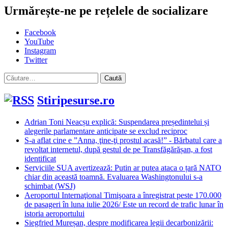
Urmărește-ne pe rețelele de socializare
Facebook
YouTube
Instagram
Twitter
Caută
după:
Stiripesurse.ro
Adrian Toni Neacșu explică: Suspendarea președintelui și
alegerile parlamentare anticipate se exclud reciproc
S-a aflat cine e ”Anna, ţine-ţi prostul acasă!” - Bărbatul care a
revoltat internetul, după gestul de pe Transfăgărășan, a fost
identificat
Serviciile SUA avertizează: Putin ar putea ataca o țară NATO
chiar din această toamnă. Evaluarea Washingtonului s-a
schimbat (WSJ)
Aeroportul Internaţional Timişoara a înregistrat peste 170.000
de pasageri în luna iulie 2026/ Este un record de trafic lunar în
istoria aeroportului
Siegfried Mureșan, despre modificarea legii decarbonizării: