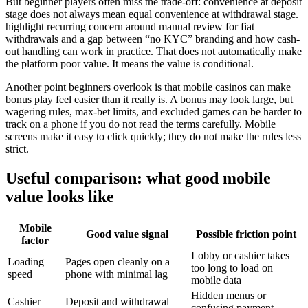
But beginner players often miss the trade-off: convenience at deposit
stage does not always mean equal convenience at withdrawal stage.
highlight recurring concern around manual review for fiat
withdrawals and a gap between “no KYC” branding and how cash-
out handling can work in practice. That does not automatically make
the platform poor value. It means the value is conditional.
Another point beginners overlook is that mobile casinos can make
bonus play feel easier than it really is. A bonus may look large, but
wagering rules, max-bet limits, and excluded games can be harder to
track on a phone if you do not read the terms carefully. Mobile
screens make it easy to click quickly; they do not make the rules less
strict.
Useful comparison: what good mobile
value looks like
Mobile
Good value signal
Possible friction point
factor
Lobby or cashier takes
Loading
Pages open cleanly on a
too long to load on
speed
phone with minimal lag
mobile data
Hidden menus or
Cashier
Deposit and withdrawal
confusing payment