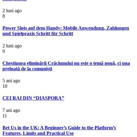
2 luni ago
8
Power Slots auf dem Handy: Mobile Anwendung, Zahlungen
und Spielpraxis Schritt für Schritt
2 luni ago
9
Chestiunea eliminării Crăciunului nu este o temă nouă, ci una
preluată de la comuniști
5 ani ago
10
CEI RAI DIN “DIASPORA”
7 ani ago
11
Bet Us in the UK: A Beginner’s Guide to the Platform’s
Features, Limits and Practical Use