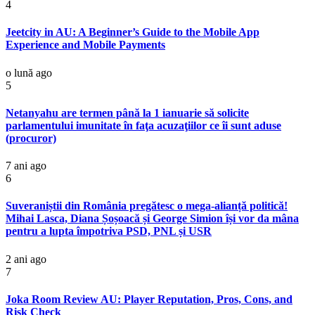
4
Jeetcity in AU: A Beginner’s Guide to the Mobile App
Experience and Mobile Payments
o lună ago
5
Netanyahu are termen până la 1 ianuarie să solicite
parlamentului imunitate în faţa acuzaţiilor ce îi sunt aduse
(procuror)
7 ani ago
6
Suveraniștii din România pregătesc o mega-alianță politică!
Mihai Lasca, Diana Șoșoacă și George Simion își vor da mâna
pentru a lupta împotriva PSD, PNL și USR
2 ani ago
7
Joka Room Review AU: Player Reputation, Pros, Cons, and
Risk Check