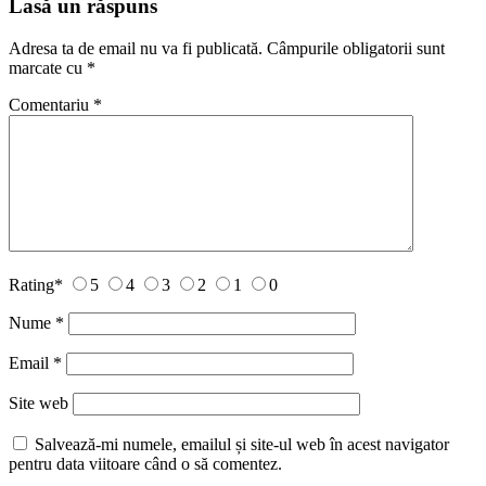
Lasă un răspuns
Adresa ta de email nu va fi publicată.
Câmpurile obligatorii sunt
marcate cu
*
Comentariu
*
Rating
*
5
4
3
2
1
0
Nume
*
Email
*
Site web
Salvează-mi numele, emailul și site-ul web în acest navigator
pentru data viitoare când o să comentez.