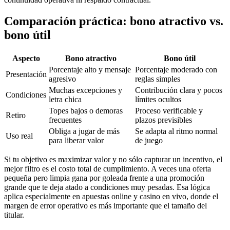
Comparación práctica: bono atractivo vs.
bono útil
Aspecto
Bono atractivo
Bono útil
Porcentaje alto y mensaje
Porcentaje moderado con
Presentación
agresivo
reglas simples
Muchas excepciones y
Contribución clara y pocos
Condiciones
letra chica
límites ocultos
Topes bajos o demoras
Proceso verificable y
Retiro
frecuentes
plazos previsibles
Obliga a jugar de más
Se adapta al ritmo normal
Uso real
para liberar valor
de juego
Si tu objetivo es maximizar valor y no sólo capturar un incentivo, el
mejor filtro es el costo total de cumplimiento. A veces una oferta
pequeña pero limpia gana por goleada frente a una promoción
grande que te deja atado a condiciones muy pesadas. Esa lógica
aplica especialmente en apuestas online y casino en vivo, donde el
margen de error operativo es más importante que el tamaño del
titular.