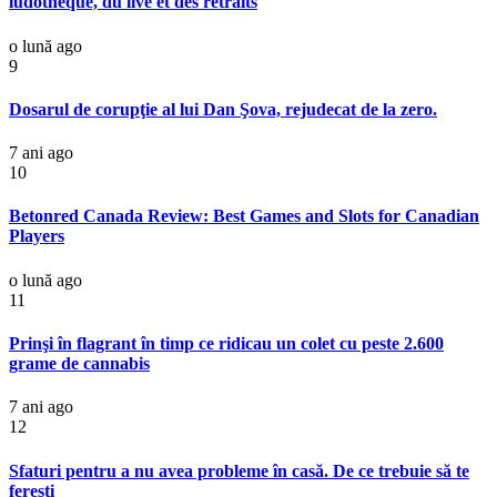
ludothèque, du live et des retraits
o lună ago
9
Dosarul de corupţie al lui Dan Şova, rejudecat de la zero.
7 ani ago
10
Betonred Canada Review: Best Games and Slots for Canadian
Players
o lună ago
11
Prinşi în flagrant în timp ce ridicau un colet cu peste 2.600
grame de cannabis
7 ani ago
12
Sfaturi pentru a nu avea probleme în casă. De ce trebuie să te
ferești