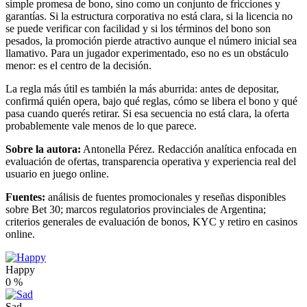
simple promesa de bono, sino como un conjunto de fricciones y
garantías. Si la estructura corporativa no está clara, si la licencia no
se puede verificar con facilidad y si los términos del bono son
pesados, la promoción pierde atractivo aunque el número inicial sea
llamativo. Para un jugador experimentado, eso no es un obstáculo
menor: es el centro de la decisión.
La regla más útil es también la más aburrida: antes de depositar,
confirmá quién opera, bajo qué reglas, cómo se libera el bono y qué
pasa cuando querés retirar. Si esa secuencia no está clara, la oferta
probablemente vale menos de lo que parece.
Sobre la autora:
Antonella Pérez. Redacción analítica enfocada en
evaluación de ofertas, transparencia operativa y experiencia real del
usuario en juego online.
Fuentes:
análisis de fuentes promocionales y reseñas disponibles
sobre Bet 30; marcos regulatorios provinciales de Argentina;
criterios generales de evaluación de bonos, KYC y retiro en casinos
online.
Happy
0
%
Sad