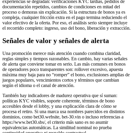
experiencias se degradan: verificaciones KYC tardías, pedidos de
documentación repetidos, cambios de condiciones en mitad del
proceso o demoras sin explicación. Si la estructura de bonos ya es
compleja, cualquier fricción extra en el pago termina reduciendo el
valor efectivo de la oferta. Por eso, el análisis serio siempre incluye
el recorrido completo: ingreso, uso del bono, liberación y extracción.
Señales de valor y señales de alerta
Una promoción merece más atención cuando combina claridad,
reglas simples y tiempos razonables. En cambio, hay varias señales
de alerta que conviene tomar en serio. Las más comunes en bonos
de operadores poco transparentes son: rollover excesivo, apuesta
máxima muy baja para no “romper” el bono, exclusiones amplias de
juegos populares, vencimientos cortos y términos que cambian
según el idioma o el canal de atención.
También hay indicadores de madurez operativa que sí suman:
políticas KYC visibles, soporte coherente, términos de bono
accesibles desde el lobby, y una explicación clara de cómo se
procesa el retiro. Si una marca usa nombres parecidos en distintos
dominios, como bet30.website, bet-30.vin o incluso referencias a
https://www.bet30.sbs/, el criterio más sano es no asumir
equivalencias automáticas. La similitud nominal no prueba
continuidad operativa ni respaldo contractual.