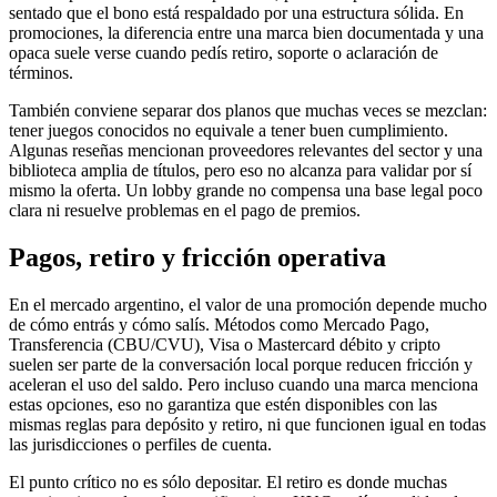
sentado que el bono está respaldado por una estructura sólida. En
promociones, la diferencia entre una marca bien documentada y una
opaca suele verse cuando pedís retiro, soporte o aclaración de
términos.
También conviene separar dos planos que muchas veces se mezclan:
tener juegos conocidos no equivale a tener buen cumplimiento.
Algunas reseñas mencionan proveedores relevantes del sector y una
biblioteca amplia de títulos, pero eso no alcanza para validar por sí
mismo la oferta. Un lobby grande no compensa una base legal poco
clara ni resuelve problemas en el pago de premios.
Pagos, retiro y fricción operativa
En el mercado argentino, el valor de una promoción depende mucho
de cómo entrás y cómo salís. Métodos como Mercado Pago,
Transferencia (CBU/CVU), Visa o Mastercard débito y cripto
suelen ser parte de la conversación local porque reducen fricción y
aceleran el uso del saldo. Pero incluso cuando una marca menciona
estas opciones, eso no garantiza que estén disponibles con las
mismas reglas para depósito y retiro, ni que funcionen igual en todas
las jurisdicciones o perfiles de cuenta.
El punto crítico no es sólo depositar. El retiro es donde muchas