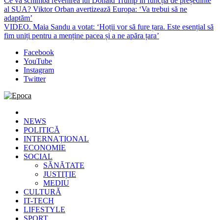
Ce va schimba revenirea lui Donald Trump în funcția de președinte
al SUA? Viktor Orban avertizează Europa: ‘Va trebui să ne
adaptăm’
VIDEO. Maia Sandu a votat: ‘Hoții vor să fure țara. Este esențial să
fim uniți pentru a menține pacea și a ne apăra țara’
Facebook
YouTube
Instagram
Twitter
Epoca
Cele mai noi știri online din România
NEWS
POLITICĂ
INTERNAȚIONAL
ECONOMIE
SOCIAL
SĂNĂTATE
JUSTIȚIE
MEDIU
CULTURĂ
IT-TECH
LIFESTYLE
SPORT