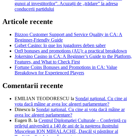
gunoi al investitorilor”. Acuzații de „trădare” la adresa
conducerii partidului
Articole recente
Bizzoo Customer Support and Service Quality in CA: A
Beginner-Friendly Guide
Ggbet Casino: lo que los jugadores deben saber
On9 bonuses and promotions (AU): a practical breakdown
Jokersino Casino in CA: A Beginner’s Guide to the Platform,
Features, and What to Check First
Fortune Coins Bonuses and Promotions in CA: Value
Breakdown for Experienced Players
Comentarii recente
EMILIAN TEODORESCU
la
Sondaj național. Cu cine ai
vota dacă mâine ar avea loc alegeri parlamentare?
Dinescu
la
Sondaj național. Cu cine ai vota dacă mâine ar
avea loc alegeri parlamentare?
Eugen B.
la
Centrul Diplomației Culturale – Conferință cu
prilejul aniversării a 140 de ani de la nașterea ilustrului
Muscelean ION MIHALACHE, Dascăl și păstrător al