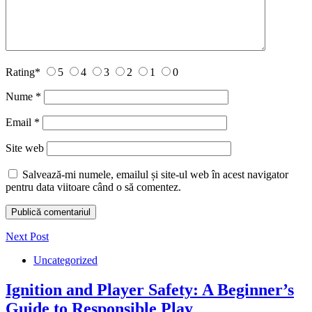
Rating
*
5
4
3
2
1
0
Nume
*
Email
*
Site web
Salvează-mi numele, emailul și site-ul web în acest navigator
pentru data viitoare când o să comentez.
Next Post
Uncategorized
Ignition and Player Safety: A Beginner’s
Guide to Responsible Play