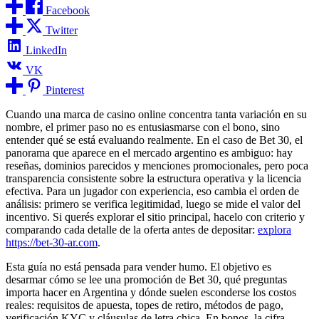
Facebook
Twitter
LinkedIn
VK
Pinterest
Cuando una marca de casino online concentra tanta variación en su
nombre, el primer paso no es entusiasmarse con el bono, sino
entender qué se está evaluando realmente. En el caso de Bet 30, el
panorama que aparece en el mercado argentino es ambiguo: hay
reseñas, dominios parecidos y menciones promocionales, pero poca
transparencia consistente sobre la estructura operativa y la licencia
efectiva. Para un jugador con experiencia, eso cambia el orden de
análisis: primero se verifica legitimidad, luego se mide el valor del
incentivo. Si querés explorar el sitio principal, hacelo con criterio y
comparando cada detalle de la oferta antes de depositar:
explora
https://bet-30-ar.com
.
Esta guía no está pensada para vender humo. El objetivo es
desarmar cómo se lee una promoción de Bet 30, qué preguntas
importa hacer en Argentina y dónde suelen esconderse los costos
reales: requisitos de apuesta, topes de retiro, métodos de pago,
verificación KYC y cláusulas de letra chica. En bonos, la cifra