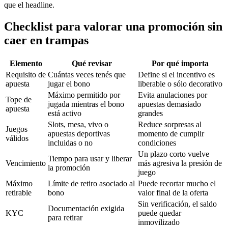
que el headline.
Checklist para valorar una promoción sin
caer en trampas
Elemento
Qué revisar
Por qué importa
Requisito de
Cuántas veces tenés que
Define si el incentivo es
apuesta
jugar el bono
liberable o sólo decorativo
Máximo permitido por
Evita anulaciones por
Tope de
jugada mientras el bono
apuestas demasiado
apuesta
está activo
grandes
Slots, mesa, vivo o
Reduce sorpresas al
Juegos
apuestas deportivas
momento de cumplir
válidos
incluidas o no
condiciones
Un plazo corto vuelve
Tiempo para usar y liberar
Vencimiento
más agresiva la presión de
la promoción
juego
Máximo
Límite de retiro asociado al
Puede recortar mucho el
retirable
bono
valor final de la oferta
Sin verificación, el saldo
Documentación exigida
KYC
puede quedar
para retirar
inmovilizado