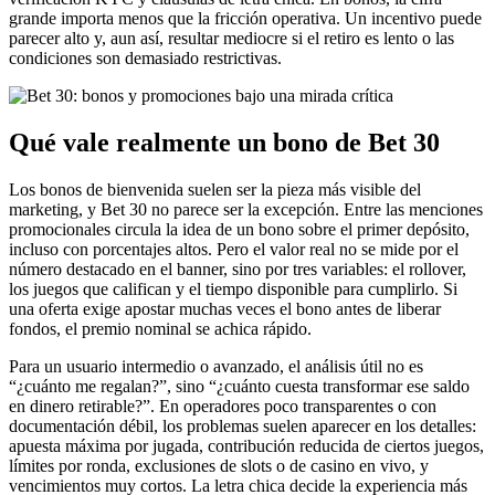
grande importa menos que la fricción operativa. Un incentivo puede
parecer alto y, aun así, resultar mediocre si el retiro es lento o las
condiciones son demasiado restrictivas.
Qué vale realmente un bono de Bet 30
Los bonos de bienvenida suelen ser la pieza más visible del
marketing, y Bet 30 no parece ser la excepción. Entre las menciones
promocionales circula la idea de un bono sobre el primer depósito,
incluso con porcentajes altos. Pero el valor real no se mide por el
número destacado en el banner, sino por tres variables: el rollover,
los juegos que califican y el tiempo disponible para cumplirlo. Si
una oferta exige apostar muchas veces el bono antes de liberar
fondos, el premio nominal se achica rápido.
Para un usuario intermedio o avanzado, el análisis útil no es
“¿cuánto me regalan?”, sino “¿cuánto cuesta transformar ese saldo
en dinero retirable?”. En operadores poco transparentes o con
documentación débil, los problemas suelen aparecer en los detalles:
apuesta máxima por jugada, contribución reducida de ciertos juegos,
límites por ronda, exclusiones de slots o de casino en vivo, y
vencimientos muy cortos. La letra chica decide la experiencia más