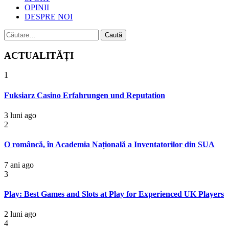
OPINII
DESPRE NOI
Caută
după:
ACTUALITĂȚI
1
Fuksiarz Casino Erfahrungen und Reputation
3 luni ago
2
O româncă, în Academia Națională a Inventatorilor din SUA
7 ani ago
3
Play: Best Games and Slots at Play for Experienced UK Players
2 luni ago
4