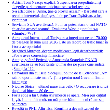
Adrian Toni Neacșu explică: Suspendarea președintelui și
alegerile parlamentare anticipate se exclud reciproc
S-a aflat cine e ”Anna, ţine-ţi prostul acasă!” - Bărbatul care a
revoltat internetul, după gestul de pe Transfăgărășan, a fost
identificat
Serviciile SUA avertizează: Putin ar putea ataca o țară NATO
chiar din această toamnă. Evaluarea Washingtonului s-a
schimbat (WSJ)
Aeroportul Internaţional Timişoara a înregistrat peste 170.000
de pasageri în luna iulie 2026/ Este un record de trafic lunar în
istoria aeroportului
Siegfried Mureșan, despre modificarea legii decarbonizării:
„Poate avea consecințe financiare”
Atenție, șoferi! Pericol pe Autostrada Soarelui: CNAIR
avertizează că au fost găsite tot mai des pe șosea cuie sudate.
„Sunați la 112”
Dezvăluiri din culisele blocajului politic de la Cotroceni: „Am
ratat o oportunitate mare”. Ținta pentru noul Guvern: finalul
lui august
Nicolae Stoica – ultimul mare interbelic / O recuperare istorică
după mai bine de 80 de ani
Fosta soție a lui Cătălin Avramescu se apără: Mi-a pus cuțitul
la gât. L-am iubit mult, nu mă poate bănui nimeni că am stat
pe interes
Revoltă în PNL. Alin Tișe: România a devenit „coșul de