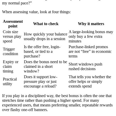
my normal pace?”
When assessing value, look at four things:
Assessment
What to check
Why it matters
point
Coin size
A large-looking bonus may
How quickly your balance
versus play
only buy a few extra
usually drops in a session
speed
minutes
Is the offer free, login-
Purchase-linked promos
Trigger
based, or tied to a
are not “free” in economic
condition
purchase?
terms
Expiry or
Does the bonus need to be
Short windows push
claim
claimed in a short
rushed decisions
timing
window?
Does it support low-
That tells you whether the
Practical
pressure play or just
offer helps or simply
utility
encourage a reload?
extends spend
If you play in a disciplined way, the best bonus is often the one that
stretches time rather than pushing a higher spend. For many
experienced users, that means preferring smaller, repeatable rewards
over flashy one-off banners.