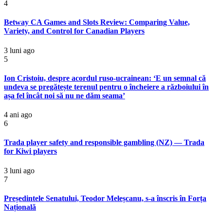
4
Betway CA Games and Slots Review: Comparing Value,
Variety, and Control for Canadian Players
3 luni ago
5
Ion Cristoiu, despre acordul ruso-ucrainean: ‘E un semnal că
undeva se pregătește terenul pentru o încheiere a războiului în
așa fel încât noi să nu ne dăm seama’
4 ani ago
6
Trada player safety and responsible gambling (NZ) — Trada
for Kiwi players
3 luni ago
7
Președintele Senatului, Teodor Meleșcanu, s-a înscris în Forța
Națională