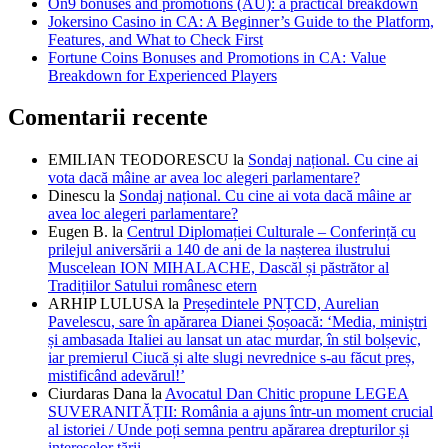
On9 bonuses and promotions (AU): a practical breakdown
Jokersino Casino in CA: A Beginner’s Guide to the Platform,
Features, and What to Check First
Fortune Coins Bonuses and Promotions in CA: Value
Breakdown for Experienced Players
Comentarii recente
EMILIAN TEODORESCU
la
Sondaj național. Cu cine ai
vota dacă mâine ar avea loc alegeri parlamentare?
Dinescu
la
Sondaj național. Cu cine ai vota dacă mâine ar
avea loc alegeri parlamentare?
Eugen B.
la
Centrul Diplomației Culturale – Conferință cu
prilejul aniversării a 140 de ani de la nașterea ilustrului
Muscelean ION MIHALACHE, Dascăl și păstrător al
Tradițiilor Satului românesc etern
ARHIP LULUSA
la
Președintele PNȚCD, Aurelian
Pavelescu, sare în apărarea Dianei Șoșoacă: ‘Media, miniștri
și ambasada Italiei au lansat un atac murdar, în stil bolșevic,
iar premierul Ciucă și alte slugi nevrednice s-au făcut preș,
mistificând adevărul!’
Ciurdaras Dana
la
Avocatul Dan Chitic propune LEGEA
SUVERANITĂȚII: România a ajuns într-un moment crucial
al istoriei / Unde poți semna pentru apărarea drepturilor și
intereselor țării