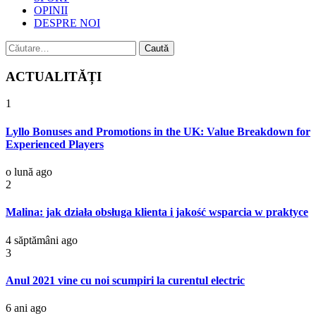
OPINII
DESPRE NOI
Caută
după:
ACTUALITĂȚI
1
Lyllo Bonuses and Promotions in the UK: Value Breakdown for
Experienced Players
o lună ago
2
Malina: jak działa obsługa klienta i jakość wsparcia w praktyce
4 săptămâni ago
3
Anul 2021 vine cu noi scumpiri la curentul electric
6 ani ago