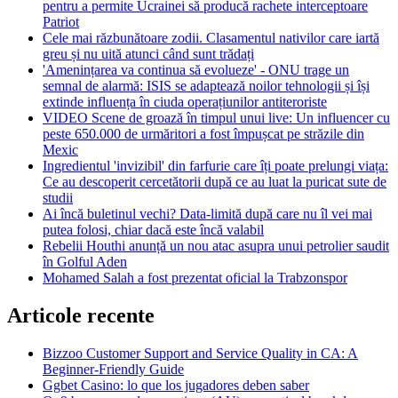
pentru a permite Ucrainei să producă rachete interceptoare
Patriot
Cele mai răzbunătoare zodii. Clasamentul nativilor care iartă
greu și nu uită atunci când sunt trădați
'Amenințarea va continua să evolueze' - ONU trage un
semnal de alarmă: ISIS se adaptează noilor tehnologii și își
extinde influența în ciuda operațiunilor antiteroriste
VIDEO Scene de groază în timpul unui live: Un influencer cu
peste 650.000 de urmăritori a fost împușcat pe străzile din
Mexic
Ingredientul 'invizibil' din farfurie care îți poate prelungi viața:
Ce au descoperit cercetătorii după ce au luat la puricat sute de
studii
Ai încă buletinul vechi? Data-limită după care nu îl vei mai
putea folosi, chiar dacă este încă valabil
Rebelii Houthi anunță un nou atac asupra unui petrolier saudit
în Golful Aden
Mohamed Salah a fost prezentat oficial la Trabzonspor
Articole recente
Bizzoo Customer Support and Service Quality in CA: A
Beginner-Friendly Guide
Ggbet Casino: lo que los jugadores deben saber