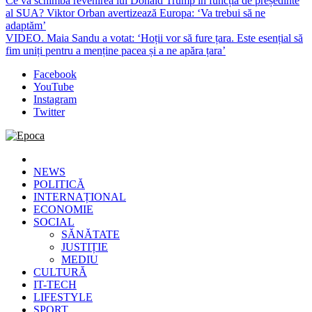
Ce va schimba revenirea lui Donald Trump în funcția de președinte
al SUA? Viktor Orban avertizează Europa: ‘Va trebui să ne
adaptăm’
VIDEO. Maia Sandu a votat: ‘Hoții vor să fure țara. Este esențial să
fim uniți pentru a menține pacea și a ne apăra țara’
Facebook
YouTube
Instagram
Twitter
Epoca
Cele mai noi știri online din România
NEWS
POLITICĂ
INTERNAȚIONAL
ECONOMIE
SOCIAL
SĂNĂTATE
JUSTIȚIE
MEDIU
CULTURĂ
IT-TECH
LIFESTYLE
SPORT