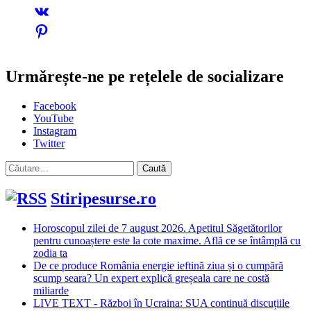
Urmărește-ne pe rețelele de socializare
Facebook
YouTube
Instagram
Twitter
Caută
după:
Stiripesurse.ro
Horoscopul zilei de 7 august 2026. Apetitul Săgetătorilor
pentru cunoaștere este la cote maxime. Află ce se întâmplă cu
zodia ta
De ce produce România energie ieftină ziua și o cumpără
scump seara? Un expert explică greșeala care ne costă
miliarde
LIVE TEXT - Război în Ucraina: SUA continuă discuțiile