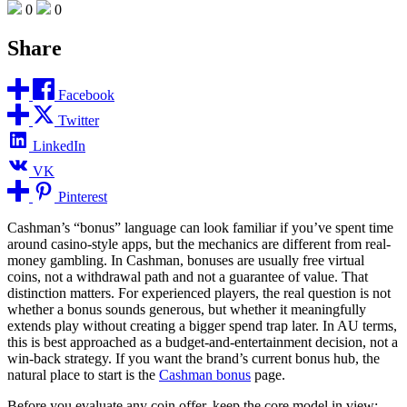
0
0
Share
Facebook
Twitter
LinkedIn
VK
Pinterest
Cashman’s “bonus” language can look familiar if you’ve spent time
around casino-style apps, but the mechanics are different from real-
money gambling. In Cashman, bonuses are usually free virtual
coins, not a withdrawal path and not a guarantee of value. That
distinction matters. For experienced players, the real question is not
whether a bonus sounds generous, but whether it meaningfully
extends play without creating a bigger spend trap later. In AU terms,
this is best approached as a budget-and-entertainment decision, not a
win-back strategy. If you want the brand’s current bonus hub, the
natural place to start is the
Cashman bonus
page.
Before you evaluate any coin offer, keep the core model in view: