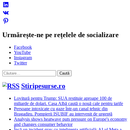
Urmărește-ne pe rețelele de socializare
Facebook
YouTube
Instagram
Twitter
Caută
după:
Stiripesurse.ro
Lovitură pentru Trump: SUA restituie aproape 100 de
miliarde de dolari. Casa Albă caută o nouă cale pentru tarife
Persoane intoxicate cu gaze într-un canal tehnic din
Bragadiru. Pompierii ISUBIF au intervenit de urgență
Analysis shows heatwave puts pressure on Europe's economy
and changes consumer behavior
Încă un incident grav cu inteligența artificială: AI-ul Meta a