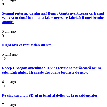
8
Semnal puternic de alarmă! Benny Gantz avertizează că Iranul
va avea în două luni materialele necesare fabricării unei bombe
atomice
5 ani ago
9
Night avis et réputation du site
o lună ago
10
Recep Erdogan amenință SUA: ‘Trebuie să părăsească acum
estul Eufratului. Hrănește grupurile teroriste de acolo’
4 ani ago
11
Pe cine susține PSD-ul în turul al doilea de la prezidențiale?
7 ani ago