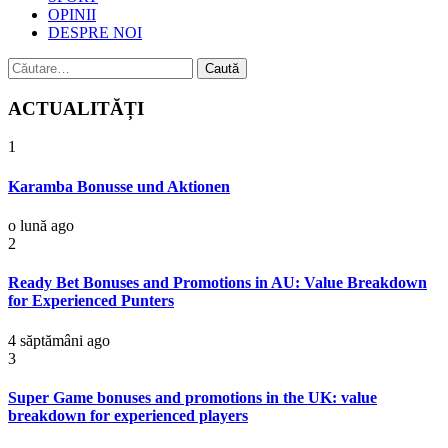
OPINII
DESPRE NOI
Caută
după:
ACTUALITĂȚI
1
Karamba Bonusse und Aktionen
o lună ago
2
Ready Bet Bonuses and Promotions in AU: Value Breakdown
for Experienced Punters
4 săptămâni ago
3
Super Game bonuses and promotions in the UK: value
breakdown for experienced players