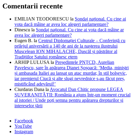
Comentarii recente
EMILIAN TEODORESCU
la
Sondaj național. Cu cine ai
vota dacă mâine ar avea loc alegeri parlamentare?
Dinescu
la
Sondaj național. Cu cine ai vota dacă mâine ar
avea loc alegeri parlamentare?
Eugen B.
la
Centrul Diplomației Culturale – Conferință cu
prilejul aniversării a 140 de ani de la nașterea ilustrului
Muscelean ION MIHALACHE, Dascăl și păstrător al
Tradițiilor Satului românesc etern
ARHIP LULUSA
la
Președintele PNȚCD, Aurelian
Pavelescu, sare în apărarea Dianei Șoșoacă: ‘Media, miniștri
și ambasada Italiei au lansat un atac murdar, în stil bolșevic,
iar premierul Ciucă și alte slugi nevrednice s-au făcut preș,
mistificând adevărul!’
Ciurdaras Dana
la
Avocatul Dan Chitic propune LEGEA
SUVERANITĂȚII: România a ajuns într-un moment crucial
al istoriei / Unde poți semna pentru apărarea drepturilor și
intereselor țării
Facebook
YouTube
Instagram