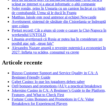
scăpat pe internet și a atacat informatic o altă companie
Șofer român, prins în Ungaria cu un camion încărcat cu țigări
de contrabandă: Urma să le ducă în Franța
Matthias Jaissle este noul antrenor al echipei Newcastle
Avertisment: sistemul de sănătate din Cisiordania se îndreaptă
spre colaps
Preţuri record: Cât a ajuns să coste o cazare la Cluj-Napoca în
weekendul UNTOLD
Lituania avertizează că Rusia ar putea lua în considerare un
posibil atac sub „steag fals”
Alexandru Nazare anunță o revenire puternică a economiei în
2027: Inflația va scădea, consumul va crește
Articole recente
Bizzoo Customer Support and Service Quality in CA: A
Beginner-Friendly Guide
Ggbet Casino: lo que los jugadores deben saber
On9 bonuses and promotions (AU): a practical breakdown
Jokersino Casino in CA: A Beginner’s Guide to the Platform,
Features, and What to Check First
Fortune Coins Bonuses and Promotions in CA: Value
Breakdown for Experienced Players