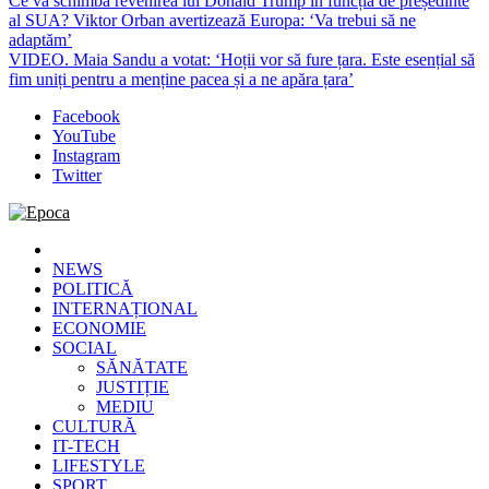
Ce va schimba revenirea lui Donald Trump în funcția de președinte
al SUA? Viktor Orban avertizează Europa: ‘Va trebui să ne
adaptăm’
VIDEO. Maia Sandu a votat: ‘Hoții vor să fure țara. Este esențial să
fim uniți pentru a menține pacea și a ne apăra țara’
Facebook
YouTube
Instagram
Twitter
Epoca
Cele mai noi știri online din România
NEWS
POLITICĂ
INTERNAȚIONAL
ECONOMIE
SOCIAL
SĂNĂTATE
JUSTIȚIE
MEDIU
CULTURĂ
IT-TECH
LIFESTYLE
SPORT