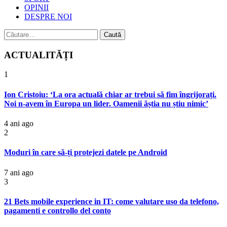
OPINII
DESPRE NOI
Caută
după:
ACTUALITĂȚI
1
Ion Cristoiu: ‘La ora actuală chiar ar trebui să fim îngrijorați.
Noi n-avem în Europa un lider. Oamenii ăștia nu știu nimic’
4 ani ago
2
Moduri în care să-ți protejezi datele pe Android
7 ani ago
3
21 Bets mobile experience in IT: come valutare uso da telefono,
pagamenti e controllo del conto