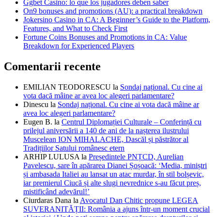
Ggbet Casino: lo que los jugadores deben saber
On9 bonuses and promotions (AU): a practical breakdown
Jokersino Casino in CA: A Beginner’s Guide to the Platform,
Features, and What to Check First
Fortune Coins Bonuses and Promotions in CA: Value
Breakdown for Experienced Players
Comentarii recente
EMILIAN TEODORESCU
la
Sondaj național. Cu cine ai
vota dacă mâine ar avea loc alegeri parlamentare?
Dinescu
la
Sondaj național. Cu cine ai vota dacă mâine ar
avea loc alegeri parlamentare?
Eugen B.
la
Centrul Diplomației Culturale – Conferință cu
prilejul aniversării a 140 de ani de la nașterea ilustrului
Muscelean ION MIHALACHE, Dascăl și păstrător al
Tradițiilor Satului românesc etern
ARHIP LULUSA
la
Președintele PNȚCD, Aurelian
Pavelescu, sare în apărarea Dianei Șoșoacă: ‘Media, miniștri
și ambasada Italiei au lansat un atac murdar, în stil bolșevic,
iar premierul Ciucă și alte slugi nevrednice s-au făcut preș,
mistificând adevărul!’
Ciurdaras Dana
la
Avocatul Dan Chitic propune LEGEA
SUVERANITĂȚII: România a ajuns într-un moment crucial