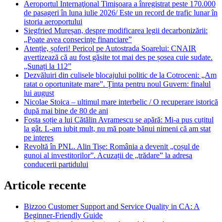
Aeroportul Internaţional Timişoara a înregistrat peste 170.000
de pasageri în luna iulie 2026/ Este un record de trafic lunar în
istoria aeroportului
Siegfried Mureșan, despre modificarea legii decarbonizării:
„Poate avea consecințe financiare”
Atenție, șoferi! Pericol pe Autostrada Soarelui: CNAIR
avertizează că au fost găsite tot mai des pe șosea cuie sudate.
„Sunați la 112”
Dezvăluiri din culisele blocajului politic de la Cotroceni: „Am
ratat o oportunitate mare”. Ținta pentru noul Guvern: finalul
lui august
Nicolae Stoica – ultimul mare interbelic / O recuperare istorică
după mai bine de 80 de ani
Fosta soție a lui Cătălin Avramescu se apără: Mi-a pus cuțitul
la gât. L-am iubit mult, nu mă poate bănui nimeni că am stat
pe interes
Revoltă în PNL. Alin Tișe: România a devenit „coșul de
gunoi al investitorilor”. Acuzații de „trădare” la adresa
conducerii partidului
Articole recente
Bizzoo Customer Support and Service Quality in CA: A
Beginner-Friendly Guide