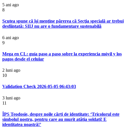
5 ani ago
8
Scutea spune că îşi menţine părerea că Secţia specială ar trebui
desfiinţată: SIIJ nu are o fundamentare sustenabilă
6 ani ago
9
Mega en CL: guía paso a paso sobre la experiencia móvil y los
pagos desde el celular
2 luni ago
10
Validation Check 2026-05-05 06:43:03
3 luni ago
11
ÎPS Teodosie, despre noile cărți de identitate: ‘Tricolorul este
simbolul nostru, pentru care au murit atâția soldați! E
identitatea noastră!’