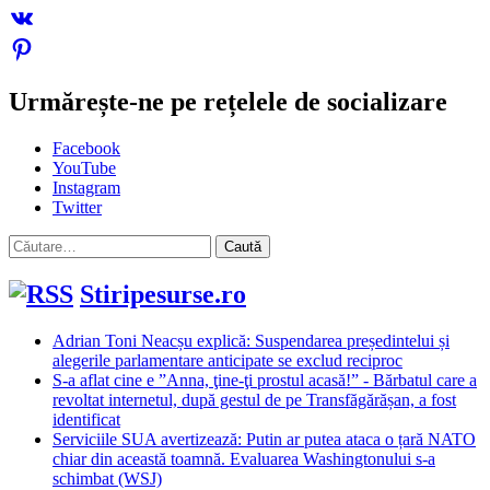
Urmărește-ne pe rețelele de socializare
Facebook
YouTube
Instagram
Twitter
Caută
după:
Stiripesurse.ro
Adrian Toni Neacșu explică: Suspendarea președintelui și
alegerile parlamentare anticipate se exclud reciproc
S-a aflat cine e ”Anna, ţine-ţi prostul acasă!” - Bărbatul care a
revoltat internetul, după gestul de pe Transfăgărășan, a fost
identificat
Serviciile SUA avertizează: Putin ar putea ataca o țară NATO
chiar din această toamnă. Evaluarea Washingtonului s-a
schimbat (WSJ)