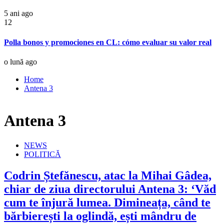
5 ani ago
12
Polla bonos y promociones en CL: cómo evaluar su valor real
o lună ago
Home
Antena 3
Antena 3
NEWS
POLITICĂ
Codrin Ștefănescu, atac la Mihai Gâdea,
chiar de ziua directorului Antena 3: ‘Văd
cum te înjură lumea. Dimineața, când te
bărbierești la oglindă, ești mândru de