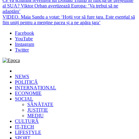
Ce va schimba revenirea lui Donald Trump în funcția de președinte
al SUA? Viktor Orban avertizează Europa: ‘Va trebui să ne
adaptăm’
VIDEO. Maia Sandu a votat: ‘Hoții vor să fure țara. Este esențial să
fim uniți pentru a menține pacea și a ne apăra țara’
Facebook
YouTube
Instagram
Twitter
Epoca
Cele mai noi știri online din România
NEWS
POLITICĂ
INTERNAȚIONAL
ECONOMIE
SOCIAL
SĂNĂTATE
JUSTIȚIE
MEDIU
CULTURĂ
IT-TECH
LIFESTYLE
SPORT