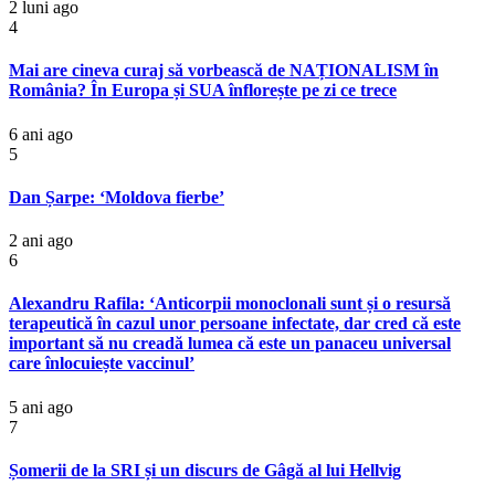
2 luni ago
4
Mai are cineva curaj să vorbească de NAȚIONALISM în
România? În Europa și SUA înflorește pe zi ce trece
6 ani ago
5
Dan Șarpe: ‘Moldova fierbe’
2 ani ago
6
Alexandru Rafila: ‘Anticorpii monoclonali sunt și o resursă
terapeutică în cazul unor persoane infectate, dar cred că este
important să nu creadă lumea că este un panaceu universal
care înlocuiește vaccinul’
5 ani ago
7
Șomerii de la SRI și un discurs de Gâgă al lui Hellvig