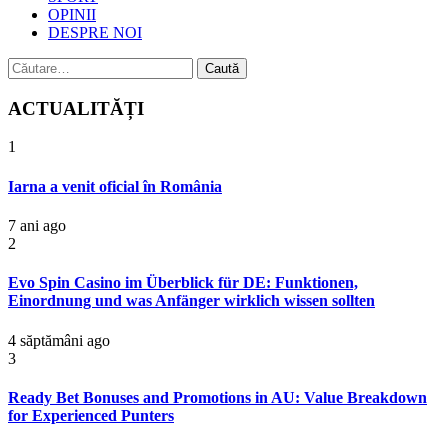
OPINII
DESPRE NOI
Caută
după:
ACTUALITĂȚI
1
Iarna a venit oficial în România
7 ani ago
2
Evo Spin Casino im Überblick für DE: Funktionen,
Einordnung und was Anfänger wirklich wissen sollten
4 săptămâni ago
3
Ready Bet Bonuses and Promotions in AU: Value Breakdown
for Experienced Punters