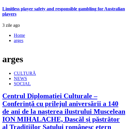
Limitless player safety and responsible gambling for Australian
players
3 zile ago
Home
arges
arges
CULTURĂ
NEWS
SOCIAL
Centrul Diplomației Culturale –
Conferință cu prilejul aniversării a 140
de ani de la nașterea ilustrului Muscelean
ION MIHALACHE, Dascăl și păstrător
al Tradițiilor Satului românesc etern