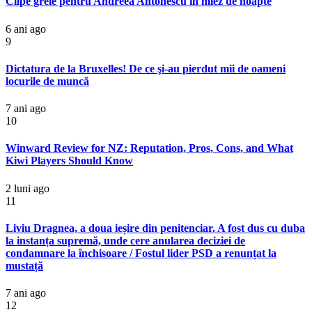
Clipe grele pentru Andreea Antonescu in miez de noapte
6 ani ago
9
Dictatura de la Bruxelles! De ce şi-au pierdut mii de oameni
locurile de muncă
7 ani ago
10
Winward Review for NZ: Reputation, Pros, Cons, and What
Kiwi Players Should Know
2 luni ago
11
Liviu Dragnea, a doua ieșire din penitenciar. A fost dus cu duba
la instanța supremă, unde cere anularea deciziei de
condamnare la închisoare / Fostul lider PSD a renunțat la
mustață
7 ani ago
12