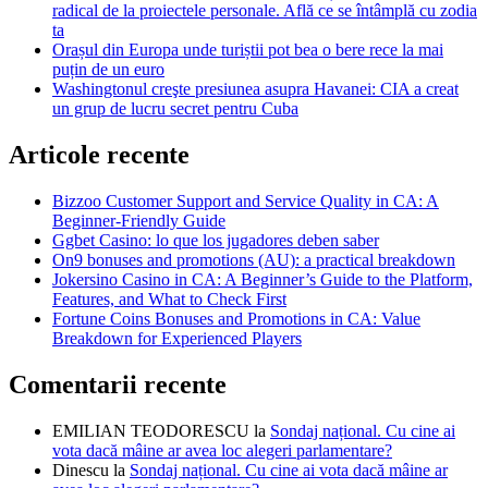
radical de la proiectele personale. Află ce se întâmplă cu zodia
ta
Orașul din Europa unde turiștii pot bea o bere rece la mai
puțin de un euro
Washingtonul creşte presiunea asupra Havanei: CIA a creat
un grup de lucru secret pentru Cuba
Articole recente
Bizzoo Customer Support and Service Quality in CA: A
Beginner-Friendly Guide
Ggbet Casino: lo que los jugadores deben saber
On9 bonuses and promotions (AU): a practical breakdown
Jokersino Casino in CA: A Beginner’s Guide to the Platform,
Features, and What to Check First
Fortune Coins Bonuses and Promotions in CA: Value
Breakdown for Experienced Players
Comentarii recente
EMILIAN TEODORESCU
la
Sondaj național. Cu cine ai
vota dacă mâine ar avea loc alegeri parlamentare?
Dinescu
la
Sondaj național. Cu cine ai vota dacă mâine ar