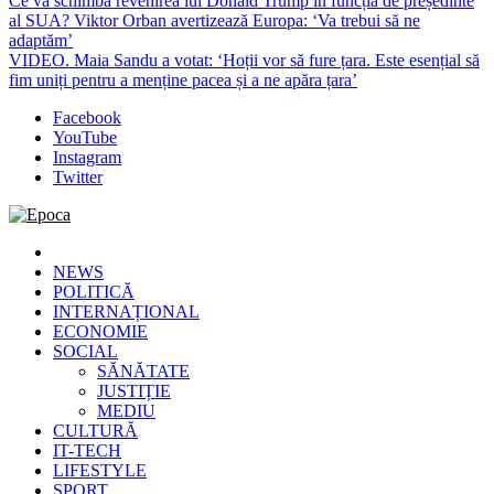
Ce va schimba revenirea lui Donald Trump în funcția de președinte
al SUA? Viktor Orban avertizează Europa: ‘Va trebui să ne
adaptăm’
VIDEO. Maia Sandu a votat: ‘Hoții vor să fure țara. Este esențial să
fim uniți pentru a menține pacea și a ne apăra țara’
Facebook
YouTube
Instagram
Twitter
Epoca
Cele mai noi știri online din România
NEWS
POLITICĂ
INTERNAȚIONAL
ECONOMIE
SOCIAL
SĂNĂTATE
JUSTIȚIE
MEDIU
CULTURĂ
IT-TECH
LIFESTYLE
SPORT