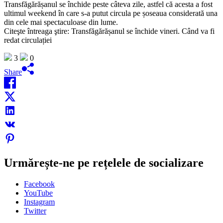
Transfăgărășanul se închide peste câteva zile, astfel că acesta a fost
ultimul weekend în care s-a putut circula pe șoseaua considerată una
din cele mai spectaculoase din lume.
Citeşte întreaga ştire: Transfăgărășanul se închide vineri. Când va fi
redat circulației
3
0
Share
Urmărește-ne pe rețelele de socializare
Facebook
YouTube
Instagram
Twitter