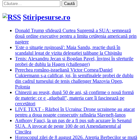
Caută
după:
Stiripesurse.ro
Donald Trump sfidează Curtea Supremă a SUA: semnează
două ordine executive pentru a limita cetățenia americană prin
naștere
'Este o situație rușinoasă': Maia Sandu, reacție dură în
scandalul legat de vizita delegației talibane la Chișinău
Tenis: Alexandru Jecan şi Bogdan Pavel, învinşi în sferturile
probei de dublu la Hagen (challenger)
Perechea româno-israeliană Victor Cornea/Daniel
Cukiermann s-a calificat, joi, în semifinalele probei de dublu
din cadrul turneului de tenis challenger Mazovia Open,
Polonia
Chinezii au reușit, după 50 de ani, să confirme o nouă formă
de materie: ce e „glueball”, materia care îi fascinează pe
cercetători
LIVE TEXT - Război în Ucraina: Drone ucrainene au atacat
pentru a doua noapte consecutiv rafinăria Slavneft-Ianos
Anthony Fauci, la un pas de a fi pus sub acuzare în Senatul
SUA. A invocat de peste 100 de ori Amendamentul al
Cincilea
Horoscopul zilei de 8 august 2026. Atenția Berbecilor se mută