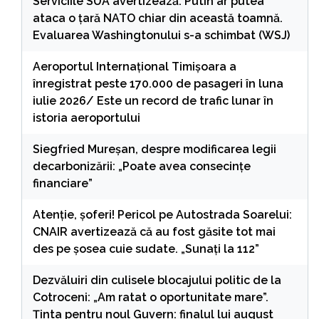
Serviciile SUA avertizează: Putin ar putea
ataca o țară NATO chiar din această toamnă.
Evaluarea Washingtonului s-a schimbat (WSJ)
Aeroportul Internaţional Timişoara a
înregistrat peste 170.000 de pasageri în luna
iulie 2026/ Este un record de trafic lunar în
istoria aeroportului
Siegfried Mureșan, despre modificarea legii
decarbonizării: „Poate avea consecințe
financiare”
Atenție, șoferi! Pericol pe Autostrada Soarelui:
CNAIR avertizează că au fost găsite tot mai
des pe șosea cuie sudate. „Sunați la 112”
Dezvăluiri din culisele blocajului politic de la
Cotroceni: „Am ratat o oportunitate mare”.
Ținta pentru noul Guvern: finalul lui august