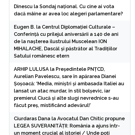
Dinescu
la
Sondaj național. Cu cine ai vota
dacă mâine ar avea loc alegeri parlamentare?
Eugen B.
la
Centrul Diplomației Culturale –
Conferință cu prilejul aniversării a 140 de ani
de la nașterea ilustrului Muscelean ION
MIHALACHE, Dascăl și păstrător al Tradițiilor
Satului românesc etern
ARHIP LULUSA
la
Președintele PNȚCD,
Aurelian Pavelescu, sare în apărarea Dianei
Șoșoacă: ‘Media, miniștri și ambasada Italiei au
lansat un atac murdar, în stil bolșevic, iar
premierul Ciucă și alte slugi nevrednice s-au
făcut preș, mistificând adevărul!’
Ciurdaras Dana
la
Avocatul Dan Chitic propune
LEGEA SUVERANITĂȚII: România a ajuns într-
un moment crucial al istoriei / Unde poți