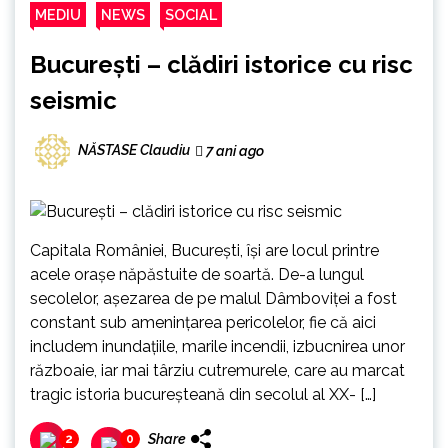
MEDIU
NEWS
SOCIAL
București – clădiri istorice cu risc
seismic
NĂSTASE Claudiu
7 ani ago
Capitala României, București, își are locul printre
acele orașe năpăstuite de soartă. De-a lungul
secolelor, așezarea de pe malul Dâmboviței a fost
constant sub amenințarea pericolelor, fie că aici
includem inundațiile, marile incendii, izbucnirea unor
războaie, iar mai târziu cutremurele, care au marcat
tragic istoria bucureșteană din secolul al XX- […]
Share
2
0