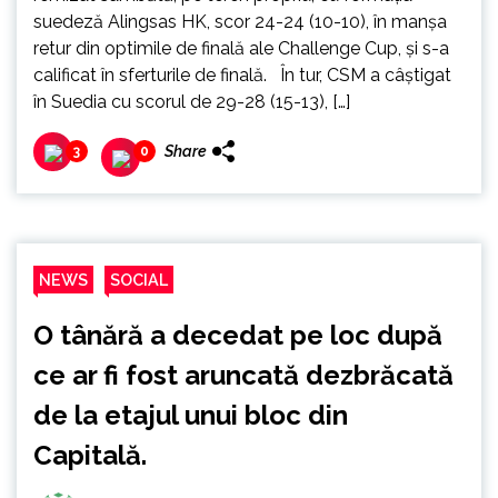
suedeză Alingsas HK, scor 24-24 (10-10), în manşa
retur din optimile de finală ale Challenge Cup, şi s-a
calificat în sferturile de finală. În tur, CSM a câştigat
în Suedia cu scorul de 29-28 (15-13), […]
Share
3
0
NEWS
SOCIAL
O tânără a decedat pe loc după
ce ar fi fost aruncată dezbrăcată
de la etajul unui bloc din
Capitală.