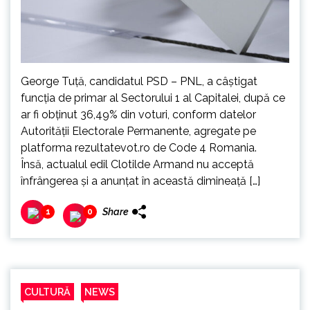
George Tuţă, candidatul PSD – PNL, a câştigat
funcţia de primar al Sectorului 1 al Capitalei, după ce
ar fi obţinut 36,49% din voturi, conform datelor
Autorității Electorale Permanente, agregate pe
platforma rezultatevot.ro de Code 4 Romania.
Însă, actualul edil Clotilde Armand nu acceptă
înfrângerea și a anunțat în această dimineață […]
Share
1
0
CULTURĂ
NEWS