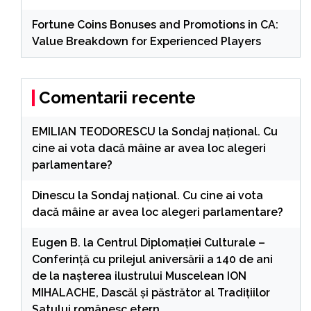
Fortune Coins Bonuses and Promotions in CA:
Value Breakdown for Experienced Players
Comentarii recente
EMILIAN TEODORESCU
la
Sondaj național. Cu
cine ai vota dacă mâine ar avea loc alegeri
parlamentare?
Dinescu
la
Sondaj național. Cu cine ai vota
dacă mâine ar avea loc alegeri parlamentare?
Eugen B.
la
Centrul Diplomației Culturale –
Conferință cu prilejul aniversării a 140 de ani
de la nașterea ilustrului Muscelean ION
MIHALACHE, Dascăl și păstrător al Tradițiilor
Satului românesc etern