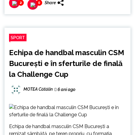
Share
2
0
SPORT
Echipa de handbal masculin CSM
București e în sferturile de finală
la Challenge Cup
MOTEA Cătălin
6 ani ago
Echipa de handbal masculin CSM Bucureşti a
remizat sâmbătă, pe teren propriu, cu formaţia