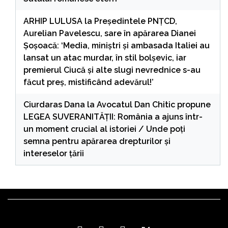
ARHIP LULUSA
la
Președintele PNȚCD,
Aurelian Pavelescu, sare în apărarea Dianei
Șoșoacă: ‘Media, miniștri și ambasada Italiei au
lansat un atac murdar, în stil bolșevic, iar
premierul Ciucă și alte slugi nevrednice s-au
făcut preș, mistificând adevărul!’
Ciurdaras Dana
la
Avocatul Dan Chitic propune
LEGEA SUVERANITĂȚII: România a ajuns într-
un moment crucial al istoriei / Unde poți
semna pentru apărarea drepturilor și
intereselor țării