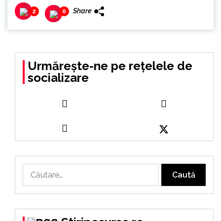
Share
2
0
Urmărește-ne pe rețelele de
socializare
Caută
după: