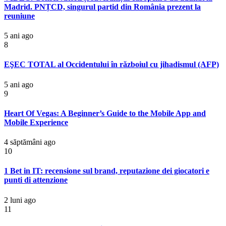
Madrid. PNȚCD, singurul partid din România prezent la
reuniune
5 ani ago
8
EŞEC TOTAL al Occidentului în războiul cu jihadismul (AFP)
5 ani ago
9
Heart Of Vegas: A Beginner’s Guide to the Mobile App and
Mobile Experience
4 săptămâni ago
10
1 Bet in IT: recensione sul brand, reputazione dei giocatori e
punti di attenzione
2 luni ago
11