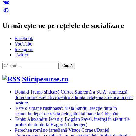
Urmărește-ne pe rețelele de socializare
Facebook
YouTube
Instagram
Twitter
Caută
după:
Stiripesurse.ro
Donald Trump sfidează Curtea Supremă a SUA: semnează
două ordine executive pentru a limita cetățenia americană prin
naștere
'Este o situație rușinoasă': Maia Sandu, reacție dură în
scandalul legat de vizita delegației talibane la Chișinău
Tenis: Alexandru Jecan şi Bogdan Pavel, învinşi în sferturile
probei de dublu la Hagen (challenger)
Perechea româno-israeliană Victor Cornea/Daniel
Cukiermann s-a calificat, joi, în semifinalele probei de dublu