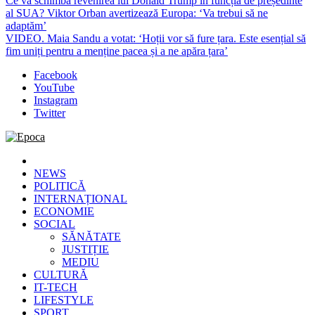
Ce va schimba revenirea lui Donald Trump în funcția de președinte
al SUA? Viktor Orban avertizează Europa: ‘Va trebui să ne
adaptăm’
VIDEO. Maia Sandu a votat: ‘Hoții vor să fure țara. Este esențial să
fim uniți pentru a menține pacea și a ne apăra țara’
Facebook
YouTube
Instagram
Twitter
Epoca
Cele mai noi știri online din România
NEWS
POLITICĂ
INTERNAȚIONAL
ECONOMIE
SOCIAL
SĂNĂTATE
JUSTIȚIE
MEDIU
CULTURĂ
IT-TECH
LIFESTYLE
SPORT