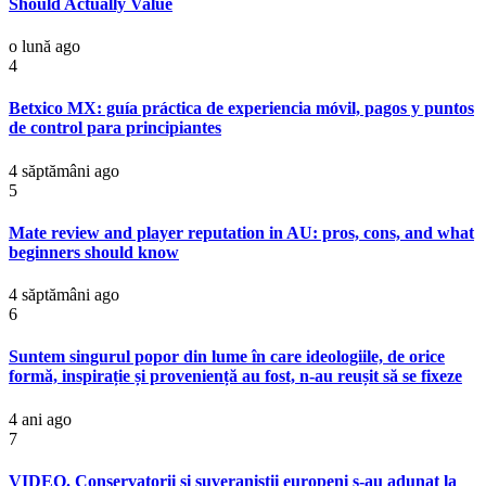
Should Actually Value
o lună ago
4
Betxico MX: guía práctica de experiencia móvil, pagos y puntos
de control para principiantes
4 săptămâni ago
5
Mate review and player reputation in AU: pros, cons, and what
beginners should know
4 săptămâni ago
6
Suntem singurul popor din lume în care ideologiile, de orice
formă, inspirație și proveniență au fost, n-au reușit să se fixeze
4 ani ago
7
VIDEO. Conservatorii și suveraniștii europeni s-au adunat la