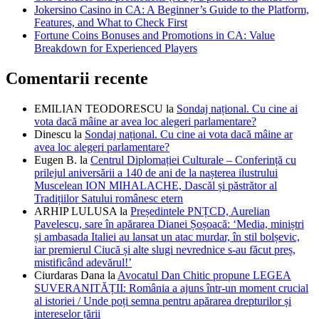
Jokersino Casino in CA: A Beginner’s Guide to the Platform,
Features, and What to Check First
Fortune Coins Bonuses and Promotions in CA: Value
Breakdown for Experienced Players
Comentarii recente
EMILIAN TEODORESCU
la
Sondaj național. Cu cine ai
vota dacă mâine ar avea loc alegeri parlamentare?
Dinescu
la
Sondaj național. Cu cine ai vota dacă mâine ar
avea loc alegeri parlamentare?
Eugen B.
la
Centrul Diplomației Culturale – Conferință cu
prilejul aniversării a 140 de ani de la nașterea ilustrului
Muscelean ION MIHALACHE, Dascăl și păstrător al
Tradițiilor Satului românesc etern
ARHIP LULUSA
la
Președintele PNȚCD, Aurelian
Pavelescu, sare în apărarea Dianei Șoșoacă: ‘Media, miniștri
și ambasada Italiei au lansat un atac murdar, în stil bolșevic,
iar premierul Ciucă și alte slugi nevrednice s-au făcut preș,
mistificând adevărul!’
Ciurdaras Dana
la
Avocatul Dan Chitic propune LEGEA
SUVERANITĂȚII: România a ajuns într-un moment crucial
al istoriei / Unde poți semna pentru apărarea drepturilor și
intereselor țării