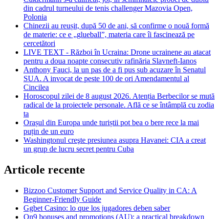
din cadrul turneului de tenis challenger Mazovia Open,
Polonia
Chinezii au reușit, după 50 de ani, să confirme o nouă formă
de materie: ce e „glueball”, materia care îi fascinează pe
cercetători
LIVE TEXT - Război în Ucraina: Drone ucrainene au atacat
pentru a doua noapte consecutiv rafinăria Slavneft-Ianos
Anthony Fauci, la un pas de a fi pus sub acuzare în Senatul
SUA. A invocat de peste 100 de ori Amendamentul al
Cincilea
Horoscopul zilei de 8 august 2026. Atenția Berbecilor se mută
radical de la proiectele personale. Află ce se întâmplă cu zodia
ta
Orașul din Europa unde turiștii pot bea o bere rece la mai
puțin de un euro
Washingtonul creşte presiunea asupra Havanei: CIA a creat
un grup de lucru secret pentru Cuba
Articole recente
Bizzoo Customer Support and Service Quality in CA: A
Beginner-Friendly Guide
Ggbet Casino: lo que los jugadores deben saber
On9 bonuses and promotions (AU): a practical breakdown