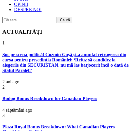
OPINII
DESPRE NOI
Caută
după:
ACTUALITĂȚI
1
Șoc pe scena politică! Cozmin Gușă și-a anunțat retragerea din
cursa pentru președinția României: ‘Refuz să candidez la
alegerile din SECURISTAN, nu mă las batjocorit încă o dată de
Statul Paralel!’
2 ani ago
2
Bodog Bonus Breakdown for Canadian Players
4 săptămâni ago
3
Plaza Royal Bonus Breakdown: What Canadian Players