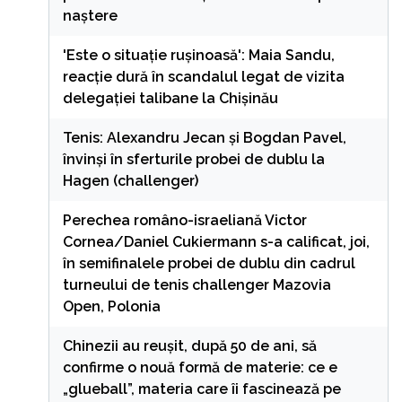
naștere
'Este o situație rușinoasă': Maia Sandu,
reacție dură în scandalul legat de vizita
delegației talibane la Chișinău
Tenis: Alexandru Jecan şi Bogdan Pavel,
învinşi în sferturile probei de dublu la
Hagen (challenger)
Perechea româno-israeliană Victor
Cornea/Daniel Cukiermann s-a calificat, joi,
în semifinalele probei de dublu din cadrul
turneului de tenis challenger Mazovia
Open, Polonia
Chinezii au reușit, după 50 de ani, să
confirme o nouă formă de materie: ce e
„glueball”, materia care îi fascinează pe