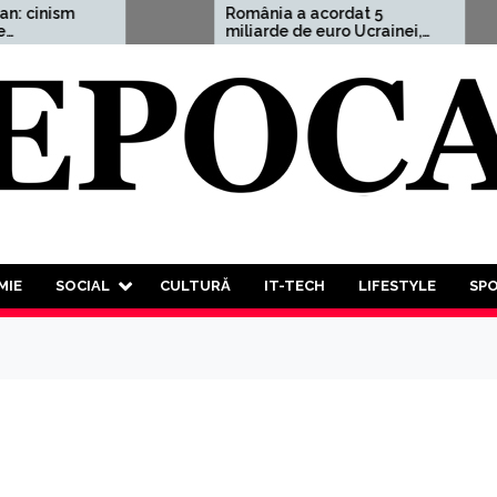
România a acordat 5
miliarde de euro Ucrainei,
adică 1,5% din PIB
d
v
MIE
SOCIAL
CULTURĂ
IT-TECH
LIFESTYLE
SP