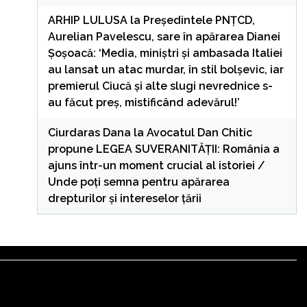
ARHIP LULUSA
la
Președintele PNȚCD,
Aurelian Pavelescu, sare în apărarea Dianei
Șoșoacă: ‘Media, miniștri și ambasada Italiei
au lansat un atac murdar, în stil bolșevic, iar
premierul Ciucă și alte slugi nevrednice s-
au făcut preș, mistificând adevărul!’
Ciurdaras Dana
la
Avocatul Dan Chitic
propune LEGEA SUVERANITĂȚII: România a
ajuns într-un moment crucial al istoriei /
Unde poți semna pentru apărarea
drepturilor și intereselor țării