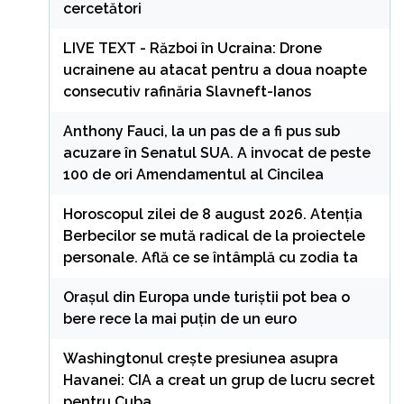
cercetători
LIVE TEXT - Război în Ucraina: Drone
ucrainene au atacat pentru a doua noapte
consecutiv rafinăria Slavneft-Ianos
Anthony Fauci, la un pas de a fi pus sub
acuzare în Senatul SUA. A invocat de peste
100 de ori Amendamentul al Cincilea
Horoscopul zilei de 8 august 2026. Atenția
Berbecilor se mută radical de la proiectele
personale. Află ce se întâmplă cu zodia ta
Orașul din Europa unde turiștii pot bea o
bere rece la mai puțin de un euro
Washingtonul creşte presiunea asupra
Havanei: CIA a creat un grup de lucru secret
pentru Cuba