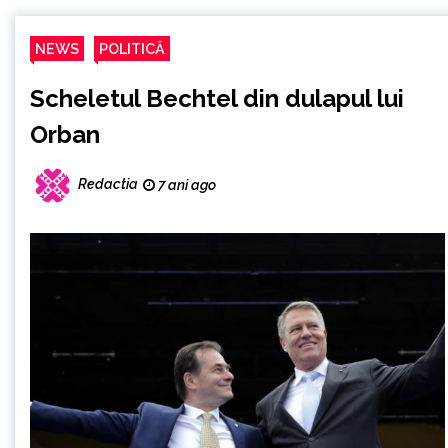
NEWS
POLITICĂ
Scheletul Bechtel din dulapul lui
Orban
Redactia
7 ani ago