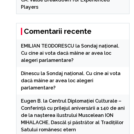
Players
Comentarii recente
EMILIAN TEODORESCU
la
Sondaj național.
Cu cine ai vota dacă mâine ar avea loc
alegeri parlamentare?
Dinescu
la
Sondaj național. Cu cine ai vota
dacă mâine ar avea loc alegeri
parlamentare?
Eugen B.
la
Centrul Diplomației Culturale –
Conferință cu prilejul aniversării a 140 de ani
de la nașterea ilustrului Muscelean ION
MIHALACHE, Dascăl și păstrător al Tradițiilor
Satului românesc etern