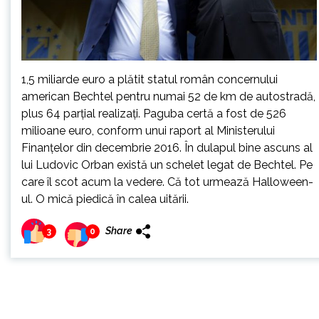
1,5 miliarde euro a plătit statul român concernului
american Bechtel pentru numai 52 de km de autostradă,
plus 64 parțial realizați. Paguba certă a fost de 526
milioane euro, conform unui raport al Ministerului
Finanțelor din decembrie 2016. În dulapul bine ascuns al
lui Ludovic Orban există un schelet legat de Bechtel. Pe
care îl scot acum la vedere. Că tot urmează Halloween-
ul. O mică piedică în calea uitării.
Share
3
0