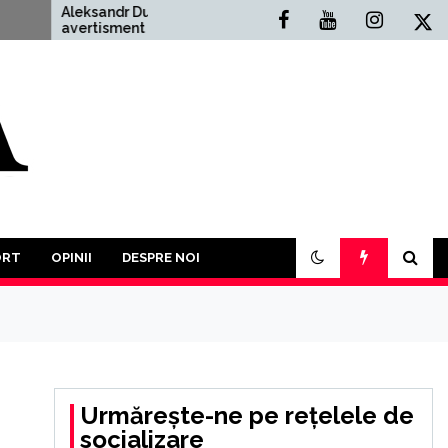
Aleksandr Dughin,
Situația Politică Actu
avertisment cutremurător:
din România: O Anali
”Un Al Treilea Război
Comprehensivă
Mondial este mai mult
ecât probabil. În acest an
a trebui să participăm la o
luptă a tuturor împotriva
tuturor”
ORT
OPINII
DESPRE NOI
Urmărește-ne pe rețelele de
socializare