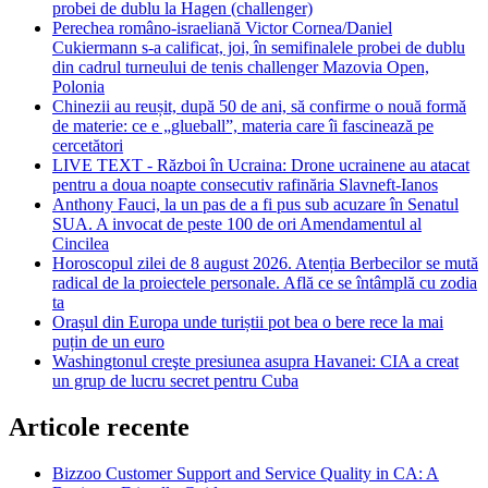
probei de dublu la Hagen (challenger)
Perechea româno-israeliană Victor Cornea/Daniel
Cukiermann s-a calificat, joi, în semifinalele probei de dublu
din cadrul turneului de tenis challenger Mazovia Open,
Polonia
Chinezii au reușit, după 50 de ani, să confirme o nouă formă
de materie: ce e „glueball”, materia care îi fascinează pe
cercetători
LIVE TEXT - Război în Ucraina: Drone ucrainene au atacat
pentru a doua noapte consecutiv rafinăria Slavneft-Ianos
Anthony Fauci, la un pas de a fi pus sub acuzare în Senatul
SUA. A invocat de peste 100 de ori Amendamentul al
Cincilea
Horoscopul zilei de 8 august 2026. Atenția Berbecilor se mută
radical de la proiectele personale. Află ce se întâmplă cu zodia
ta
Orașul din Europa unde turiștii pot bea o bere rece la mai
puțin de un euro
Washingtonul creşte presiunea asupra Havanei: CIA a creat
un grup de lucru secret pentru Cuba
Articole recente
Bizzoo Customer Support and Service Quality in CA: A