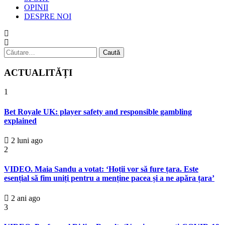
OPINII
DESPRE NOI
Caută
după:
ACTUALITĂȚI
1
Bet Royale UK: player safety and responsible gambling
explained
2 luni ago
2
VIDEO. Maia Sandu a votat: ‘Hoții vor să fure țara. Este
esențial să fim uniți pentru a menține pacea și a ne apăra țara’
2 ani ago
3