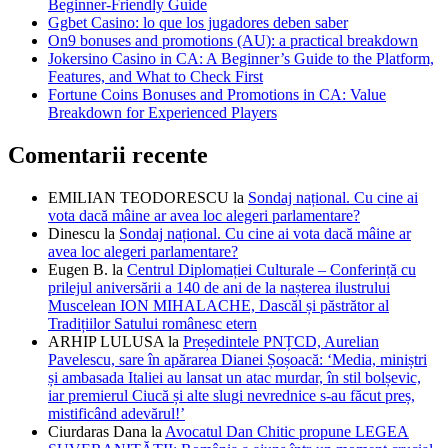
Beginner-Friendly Guide
Ggbet Casino: lo que los jugadores deben saber
On9 bonuses and promotions (AU): a practical breakdown
Jokersino Casino in CA: A Beginner’s Guide to the Platform,
Features, and What to Check First
Fortune Coins Bonuses and Promotions in CA: Value
Breakdown for Experienced Players
Comentarii recente
EMILIAN TEODORESCU
la
Sondaj național. Cu cine ai
vota dacă mâine ar avea loc alegeri parlamentare?
Dinescu
la
Sondaj național. Cu cine ai vota dacă mâine ar
avea loc alegeri parlamentare?
Eugen B.
la
Centrul Diplomației Culturale – Conferință cu
prilejul aniversării a 140 de ani de la nașterea ilustrului
Muscelean ION MIHALACHE, Dascăl și păstrător al
Tradițiilor Satului românesc etern
ARHIP LULUSA
la
Președintele PNȚCD, Aurelian
Pavelescu, sare în apărarea Dianei Șoșoacă: ‘Media, miniștri
și ambasada Italiei au lansat un atac murdar, în stil bolșevic,
iar premierul Ciucă și alte slugi nevrednice s-au făcut preș,
mistificând adevărul!’
Ciurdaras Dana
la
Avocatul Dan Chitic propune LEGEA