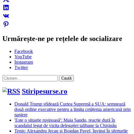
Urmărește-ne pe rețelele de socializare
Facebook
YouTube
Instagram
Twitter
Caută
după:
Stiripesurse.ro
Donald Trump sfidează Curtea Supremă a SUA: semnează
două ordine executive pentru a limita cetățenia americană prin
naștere
'Este o situație rușinoasă': Maia Sandu, reacție dură în
scandalul legat de vizita delegației talibane la Chișinău
Tenis: Alexandru Jecan şi Bogdan Pavel, învinşi în sferturile