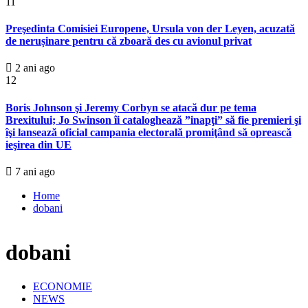
11
Preşedinta Comisiei Europene, Ursula von der Leyen, acuzată
de nerușinare pentru că zboară des cu avionul privat
2 ani ago
12
Boris Johnson şi Jeremy Corbyn se atacă dur pe tema
Brexitului; Jo Swinson îi cataloghează ”inapţi” să fie premieri şi
îşi lansează oficial campania electorală promiţând să oprească
ieşirea din UE
7 ani ago
Home
dobani
dobani
ECONOMIE
NEWS