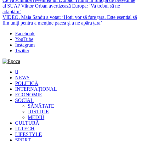
Ce va schimba revenirea lui Donald Trump în funcția de președinte
al SUA? Viktor Orban avertizează Europa: ‘Va trebui să ne
adaptăm’
VIDEO. Maia Sandu a votat: ‘Hoții vor să fure țara. Este esențial să
fim uniți pentru a menține pacea și a ne apăra țara’
Facebook
YouTube
Instagram
Twitter
Epoca
Cele mai noi știri online din România
NEWS
POLITICĂ
INTERNAȚIONAL
ECONOMIE
SOCIAL
SĂNĂTATE
JUSTIȚIE
MEDIU
CULTURĂ
IT-TECH
LIFESTYLE
SPORT