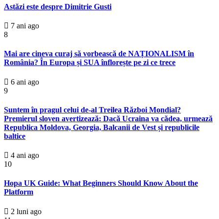
Astăzi este despre Dimitrie Gusti
7 ani ago
8
Mai are cineva curaj să vorbească de NAȚIONALISM în
România? În Europa și SUA înflorește pe zi ce trece
6 ani ago
9
Suntem în pragul celui de-al Treilea Război Mondial?
Premierul sloven avertizează: Dacă Ucraina va cădea, urmează
Republica Moldova, Georgia, Balcanii de Vest și republicile
baltice
4 ani ago
10
Hopa UK Guide: What Beginners Should Know About the
Platform
2 luni ago