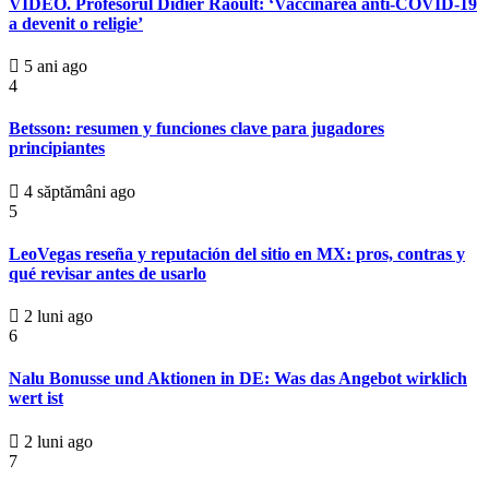
VIDEO. Profesorul Didier Raoult: ‘Vaccinarea anti-COVID-19
a devenit o religie’
5 ani ago
4
Betsson: resumen y funciones clave para jugadores
principiantes
4 săptămâni ago
5
LeoVegas reseña y reputación del sitio en MX: pros, contras y
qué revisar antes de usarlo
2 luni ago
6
Nalu Bonusse und Aktionen in DE: Was das Angebot wirklich
wert ist
2 luni ago
7