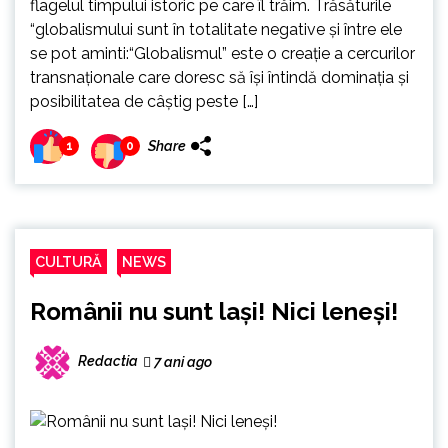
flagelul timpului istoric pe care îl trăim. Trăsăturile
“globalismului sunt în totalitate negative și între ele
se pot aminti:“Globalismul” este o creație a cercurilor
transnaționale care doresc să își întindă dominația și
posibilitatea de câștig peste […]
Share
1
0
CULTURĂ
NEWS
Românii nu sunt laşi! Nici leneşi!
Redactia
7 ani ago