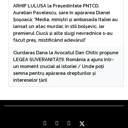
ARHIP LULUSA
la
Președintele PNȚCD,
Aurelian Pavelescu, sare în apărarea Dianei
Șoșoacă: ‘Media, miniștri și ambasada Italiei au
lansat un atac murdar, în stil bolșevic, iar
premierul Ciucă și alte slugi nevrednice s-au
făcut preș, mistificând adevărul!’
Ciurdaras Dana
la
Avocatul Dan Chitic propune
LEGEA SUVERANITĂȚII: România a ajuns într-
un moment crucial al istoriei / Unde poți
semna pentru apărarea drepturilor și
intereselor țării