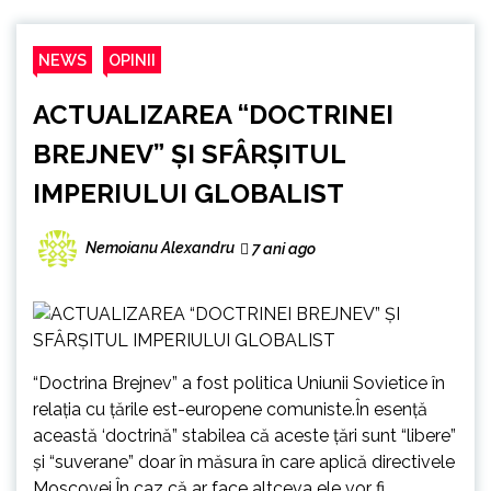
NEWS
OPINII
ACTUALIZAREA “DOCTRINEI
BREJNEV” ȘI SFÂRȘITUL
IMPERIULUI GLOBALIST
Nemoianu Alexandru
7 ani ago
“Doctrina Brejnev” a fost politica Uniunii Sovietice în
relația cu țările est-europene comuniste.În esență
această ‘doctrină” stabilea că aceste țări sunt “libere”
și “suverane” doar în măsura în care aplică directivele
Moscovei.În caz că ar face altceva ele vor fi