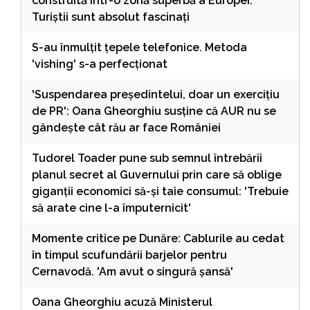
construită într-o zonă superbă a Europei:
Turiștii sunt absolut fascinați
S-au înmulțit țepele telefonice. Metoda
'vishing' s-a perfecționat
'Suspendarea președintelui, doar un exercițiu
de PR': Oana Gheorghiu susține că AUR nu se
gândește cât rău ar face României
Tudorel Toader pune sub semnul întrebării
planul secret al Guvernului prin care să oblige
giganții economici să-și taie consumul: 'Trebuie
să arate cine l-a împuternicit'
Momente critice pe Dunăre: Cablurile au cedat
în timpul scufundării barjelor pentru
Cernavodă. 'Am avut o singură șansă'
Oana Gheorghiu acuză Ministerul