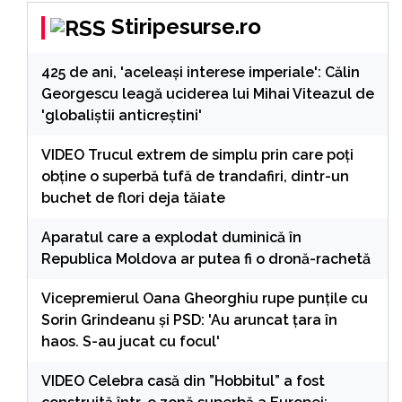
Stiripesurse.ro
425 de ani, 'aceleași interese imperiale': Călin
Georgescu leagă uciderea lui Mihai Viteazul de
'globaliștii anticreștini'
VIDEO Trucul extrem de simplu prin care poți
obține o superbă tufă de trandafiri, dintr-un
buchet de flori deja tăiate
Aparatul care a explodat duminică în
Republica Moldova ar putea fi o dronă-rachetă
Vicepremierul Oana Gheorghiu rupe punțile cu
Sorin Grindeanu și PSD: 'Au aruncat țara în
haos. S-au jucat cu focul'
VIDEO Celebra casă din ”Hobbitul” a fost