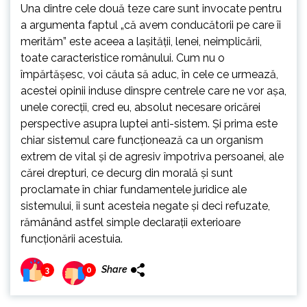
Una dintre cele două teze care sunt invocate pentru
a argumenta faptul „că avem conducătorii pe care îi
merităm” este aceea a laşităţii, lenei, neimplicării,
toate caracteristice românului. Cum nu o
împărtăşesc, voi căuta să aduc, în cele ce urmează,
acestei opinii induse dinspre centrele care ne vor aşa,
unele corecţii, cred eu, absolut necesare oricărei
perspective asupra luptei anti-sistem. Şi prima este
chiar sistemul care funcţionează ca un organism
extrem de vital şi de agresiv împotriva persoanei, ale
cărei drepturi, ce decurg din morală şi sunt
proclamate în chiar fundamentele juridice ale
sistemului, îi sunt acesteia negate şi deci refuzate,
rămânând astfel simple declaraţii exterioare
funcţionării acestuia.
Share
3
0