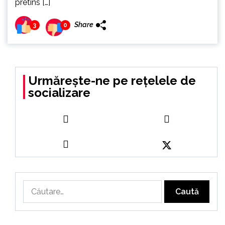
pretins […]
Share
3
0
Urmărește-ne pe rețelele de
socializare
Caută
după: