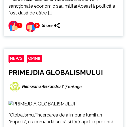
sancționate economic sau militar.Această politică a
fost dusă de către […]
Share
3
0
NEWS
OPINII
PRIMEJDIA GLOBALISMULUI
Nemoianu Alexandru
7 ani ago
“Globalismul”,încercarea de a impune lumii un
“imperiu”, cu comandă unică și fără apel ,reprezintă