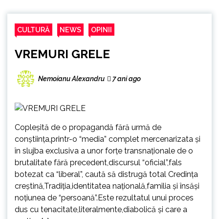
CULTURĂ
NEWS
OPINII
VREMURI GRELE
Nemoianu Alexandru
7 ani ago
Copleșită de o propagandă fără urmă de
conștiința,printr-o “media” complet mercenarizata și
în slujba exclusiva a unor forțe transnaționale de o
brutalitate fără precedent,discursul “oficial”,fals
botezat ca “liberal”, caută să distrugă total Credința
creștină,Tradiția,identitatea națională,familia și însăși
noțiunea de “persoană”.Este rezultatul unui proces
dus cu tenacitate,literalmente,diabolică și care a