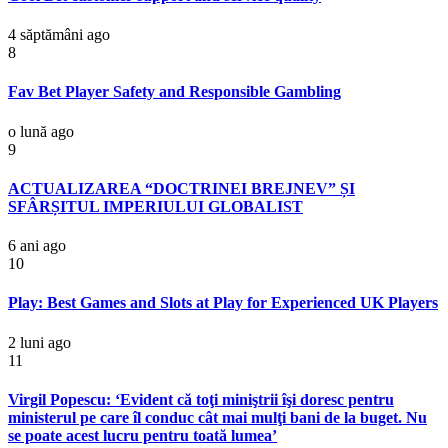
4 săptămâni ago
8
Fav Bet Player Safety and Responsible Gambling
o lună ago
9
ACTUALIZAREA “DOCTRINEI BREJNEV” ȘI
SFÂRȘITUL IMPERIULUI GLOBALIST
6 ani ago
10
Play: Best Games and Slots at Play for Experienced UK Players
2 luni ago
11
Virgil Popescu: ‘Evident că toţi miniştrii îşi doresc pentru
ministerul pe care îl conduc cât mai mulţi bani de la buget. Nu
se poate acest lucru pentru toată lumea’