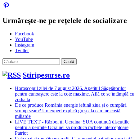
Urmărește-ne pe rețelele de socializare
Facebook
YouTube
Instagram
Twitter
Caută
după:
Stiripesurse.ro
Horoscopul zilei de 7 august 2026. Apetitul Săgetătorilor
pentru cunoaștere este la cote maxime. Află ce se întâmplă cu
zodia ta
De ce produce România energie ieftină ziua și o cumpără
scump seara? Un expert explică greșeala care ne costă
miliarde
LIVE TEXT - Război în Ucraina: SUA continuă discuțiile
pentru a permite Ucrainei să producă rachete interceptoare
Patriot
Cele mai răzbunătoare zodii. Clasamentul nativilor care iartă