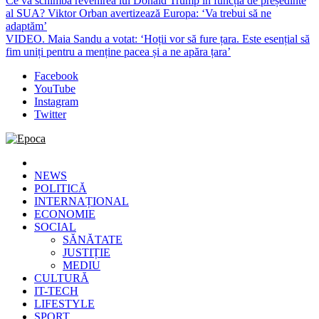
Ce va schimba revenirea lui Donald Trump în funcția de președinte
al SUA? Viktor Orban avertizează Europa: ‘Va trebui să ne
adaptăm’
VIDEO. Maia Sandu a votat: ‘Hoții vor să fure țara. Este esențial să
fim uniți pentru a menține pacea și a ne apăra țara’
Facebook
YouTube
Instagram
Twitter
Epoca
Cele mai noi știri online din România
NEWS
POLITICĂ
INTERNAȚIONAL
ECONOMIE
SOCIAL
SĂNĂTATE
JUSTIȚIE
MEDIU
CULTURĂ
IT-TECH
LIFESTYLE
SPORT