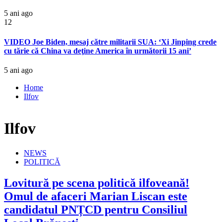
5 ani ago
12
VIDEO Joe Biden, mesaj către militarii SUA: ‘Xi Jinping crede
cu tărie că China va deţine America în următorii 15 ani’
5 ani ago
Home
Ilfov
Ilfov
NEWS
POLITICĂ
Lovitură pe scena politică ilfoveană!
Omul de afaceri Marian Liscan este
candidatul PNȚCD pentru Consiliul