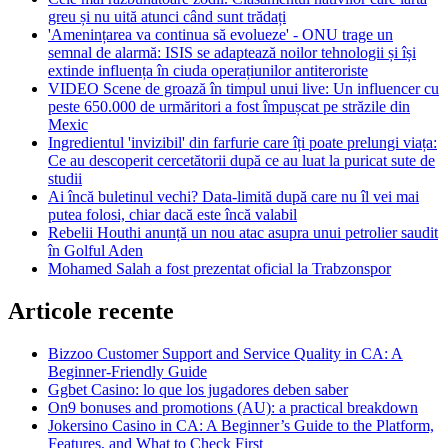
greu și nu uită atunci când sunt trădați
'Amenințarea va continua să evolueze' - ONU trage un
semnal de alarmă: ISIS se adaptează noilor tehnologii și își
extinde influența în ciuda operațiunilor antiteroriste
VIDEO Scene de groază în timpul unui live: Un influencer cu
peste 650.000 de urmăritori a fost împușcat pe străzile din
Mexic
Ingredientul 'invizibil' din farfurie care îți poate prelungi viața:
Ce au descoperit cercetătorii după ce au luat la puricat sute de
studii
Ai încă buletinul vechi? Data-limită după care nu îl vei mai
putea folosi, chiar dacă este încă valabil
Rebelii Houthi anunță un nou atac asupra unui petrolier saudit
în Golful Aden
Mohamed Salah a fost prezentat oficial la Trabzonspor
Articole recente
Bizzoo Customer Support and Service Quality in CA: A
Beginner-Friendly Guide
Ggbet Casino: lo que los jugadores deben saber
On9 bonuses and promotions (AU): a practical breakdown
Jokersino Casino in CA: A Beginner’s Guide to the Platform,
Features, and What to Check First