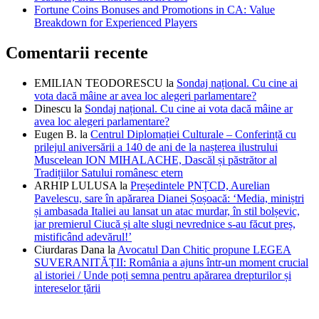
Fortune Coins Bonuses and Promotions in CA: Value
Breakdown for Experienced Players
Comentarii recente
EMILIAN TEODORESCU
la
Sondaj național. Cu cine ai
vota dacă mâine ar avea loc alegeri parlamentare?
Dinescu
la
Sondaj național. Cu cine ai vota dacă mâine ar
avea loc alegeri parlamentare?
Eugen B.
la
Centrul Diplomației Culturale – Conferință cu
prilejul aniversării a 140 de ani de la nașterea ilustrului
Muscelean ION MIHALACHE, Dascăl și păstrător al
Tradițiilor Satului românesc etern
ARHIP LULUSA
la
Președintele PNȚCD, Aurelian
Pavelescu, sare în apărarea Dianei Șoșoacă: ‘Media, miniștri
și ambasada Italiei au lansat un atac murdar, în stil bolșevic,
iar premierul Ciucă și alte slugi nevrednice s-au făcut preș,
mistificând adevărul!’
Ciurdaras Dana
la
Avocatul Dan Chitic propune LEGEA
SUVERANITĂȚII: România a ajuns într-un moment crucial
al istoriei / Unde poți semna pentru apărarea drepturilor și
intereselor țării