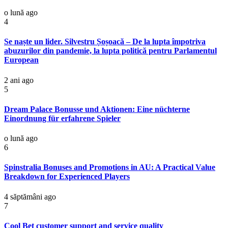
o lună ago
4
Se naște un lider. Silvestru Șoșoacă – De la lupta împotriva
abuzurilor din pandemie, la lupta politică pentru Parlamentul
European
2 ani ago
5
Dream Palace Bonusse und Aktionen: Eine nüchterne
Einordnung für erfahrene Spieler
o lună ago
6
Spinstralia Bonuses and Promotions in AU: A Practical Value
Breakdown for Experienced Players
4 săptămâni ago
7
Cool Bet customer support and service quality