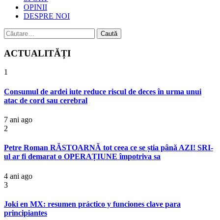
OPINII
DESPRE NOI
Caută
după:
ACTUALITĂȚI
1
Consumul de ardei iute reduce riscul de deces în urma unui
atac de cord sau cerebral
7 ani ago
2
Petre Roman RĂSTOARNĂ tot ceea ce se știa până AZI! SRI-
ul ar fi demarat o OPERAȚIUNE împotriva sa
4 ani ago
3
Joki en MX: resumen práctico y funciones clave para
principiantes