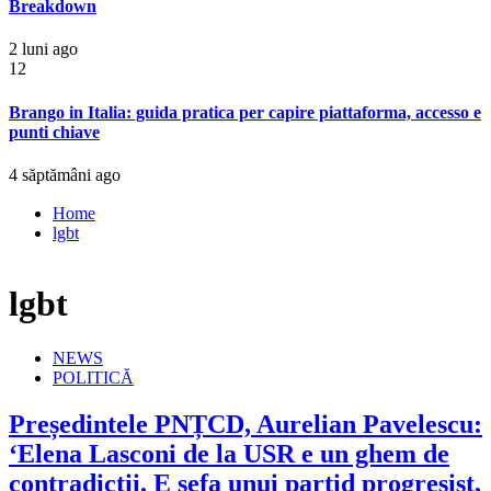
Breakdown
2 luni ago
12
Brango in Italia: guida pratica per capire piattaforma, accesso e
punti chiave
4 săptămâni ago
Home
lgbt
lgbt
NEWS
POLITICĂ
Președintele PNȚCD, Aurelian Pavelescu:
‘Elena Lasconi de la USR e un ghem de
contradicții. E șefa unui partid progresist,