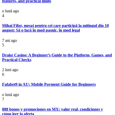
features, and practical limits
o lună ago
4
Mihai Fifor, mesaj pentru cei care participă la mitingul din 10
august: Să o facă în mod paşnic, în mod legal
7 ani ago
5
Drake Casino: A Beginner’s Guide to the Platform, Games, and
Practical Checks
2 luni ago
6
Fafabet9 in AU: Mobile Payment Guide for Beginners
o lună ago
7
888 bonos y promociones en MX: valor real, condiciones y
cómo leer la oferta