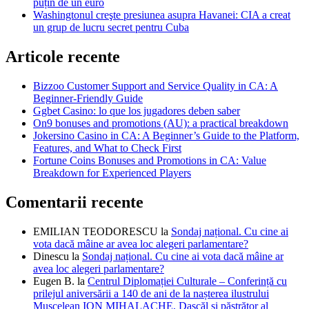
puțin de un euro
Washingtonul creşte presiunea asupra Havanei: CIA a creat
un grup de lucru secret pentru Cuba
Articole recente
Bizzoo Customer Support and Service Quality in CA: A
Beginner-Friendly Guide
Ggbet Casino: lo que los jugadores deben saber
On9 bonuses and promotions (AU): a practical breakdown
Jokersino Casino in CA: A Beginner’s Guide to the Platform,
Features, and What to Check First
Fortune Coins Bonuses and Promotions in CA: Value
Breakdown for Experienced Players
Comentarii recente
EMILIAN TEODORESCU
la
Sondaj național. Cu cine ai
vota dacă mâine ar avea loc alegeri parlamentare?
Dinescu
la
Sondaj național. Cu cine ai vota dacă mâine ar
avea loc alegeri parlamentare?
Eugen B.
la
Centrul Diplomației Culturale – Conferință cu
prilejul aniversării a 140 de ani de la nașterea ilustrului
Muscelean ION MIHALACHE, Dascăl și păstrător al