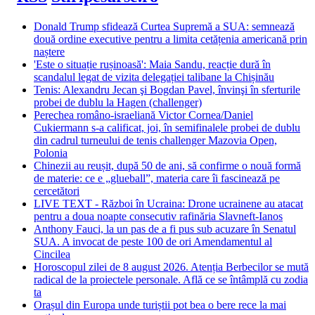
Donald Trump sfidează Curtea Supremă a SUA: semnează
două ordine executive pentru a limita cetățenia americană prin
naștere
'Este o situație rușinoasă': Maia Sandu, reacție dură în
scandalul legat de vizita delegației talibane la Chișinău
Tenis: Alexandru Jecan şi Bogdan Pavel, învinşi în sferturile
probei de dublu la Hagen (challenger)
Perechea româno-israeliană Victor Cornea/Daniel
Cukiermann s-a calificat, joi, în semifinalele probei de dublu
din cadrul turneului de tenis challenger Mazovia Open,
Polonia
Chinezii au reușit, după 50 de ani, să confirme o nouă formă
de materie: ce e „glueball”, materia care îi fascinează pe
cercetători
LIVE TEXT - Război în Ucraina: Drone ucrainene au atacat
pentru a doua noapte consecutiv rafinăria Slavneft-Ianos
Anthony Fauci, la un pas de a fi pus sub acuzare în Senatul
SUA. A invocat de peste 100 de ori Amendamentul al
Cincilea
Horoscopul zilei de 8 august 2026. Atenția Berbecilor se mută
radical de la proiectele personale. Află ce se întâmplă cu zodia
ta
Orașul din Europa unde turiștii pot bea o bere rece la mai