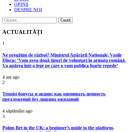
OPINII
DESPRE NOI
Caută
după:
ACTUALITĂȚI
1
Ne pregătim de război? Ministrul Apărării Naționale, Vasile
Dîncu: ‘Vom avea două tipuri de voluntari în armata română.
Va apărea într-o lege pe care o vom publica foarte repede’
4 ani ago
2
Tennisi бонусы и акции: как оценивать ценность
предложений без лишних ожиданий
4 săptămâni ago
3
Palms Bet in the UK: a beginner’s guide to the platform,