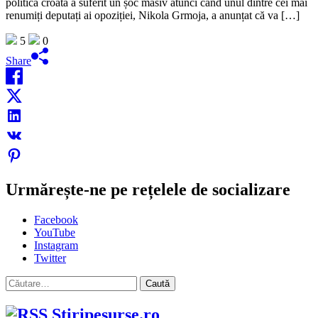
politică croată a suferit un șoc masiv atunci când unul dintre cei mai
renumiți deputați ai opoziției, Nikola Grmoja, a anunțat că va […]
5
0
Share
Urmărește-ne pe rețelele de socializare
Facebook
YouTube
Instagram
Twitter
Caută
după:
Stiripesurse.ro