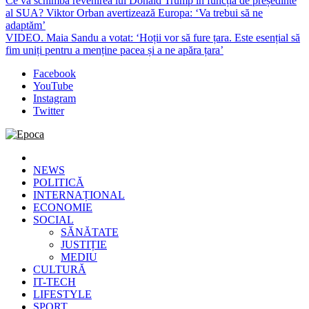
Ce va schimba revenirea lui Donald Trump în funcția de președinte
al SUA? Viktor Orban avertizează Europa: ‘Va trebui să ne
adaptăm’
VIDEO. Maia Sandu a votat: ‘Hoții vor să fure țara. Este esențial să
fim uniți pentru a menține pacea și a ne apăra țara’
Facebook
YouTube
Instagram
Twitter
Epoca
Cele mai noi știri online din România
NEWS
POLITICĂ
INTERNAȚIONAL
ECONOMIE
SOCIAL
SĂNĂTATE
JUSTIȚIE
MEDIU
CULTURĂ
IT-TECH
LIFESTYLE
SPORT