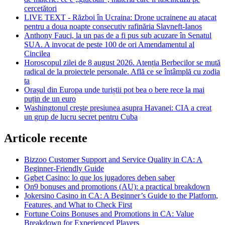
cercetători
LIVE TEXT - Război în Ucraina: Drone ucrainene au atacat
pentru a doua noapte consecutiv rafinăria Slavneft-Ianos
Anthony Fauci, la un pas de a fi pus sub acuzare în Senatul
SUA. A invocat de peste 100 de ori Amendamentul al
Cincilea
Horoscopul zilei de 8 august 2026. Atenția Berbecilor se mută
radical de la proiectele personale. Află ce se întâmplă cu zodia
ta
Orașul din Europa unde turiștii pot bea o bere rece la mai
puțin de un euro
Washingtonul creşte presiunea asupra Havanei: CIA a creat
un grup de lucru secret pentru Cuba
Articole recente
Bizzoo Customer Support and Service Quality in CA: A
Beginner-Friendly Guide
Ggbet Casino: lo que los jugadores deben saber
On9 bonuses and promotions (AU): a practical breakdown
Jokersino Casino in CA: A Beginner’s Guide to the Platform,
Features, and What to Check First
Fortune Coins Bonuses and Promotions in CA: Value
Breakdown for Experienced Players