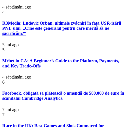
4 săptămâni ago
4
R3Media: Ludovic Orban, ultimele zvâcniri în fața USR-izării
PNL-ului. „Cine este generalul pentru care merită să ne
sacrificăm?“
5 ani ago
5
Mrbet in CA: A Beginner’s Guide to the Platform, Payments,
and Key Trade-Offs
4 săptămâni ago
6
Facebook, obligată să plătească o amendă de 580.000 de euro în
scandalul Cambridge Analytica
7 ani ago
7
Race in the UK: Best Games and Slots Compared for