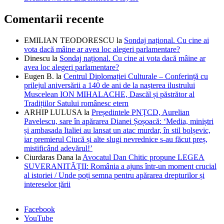
Comentarii recente
EMILIAN TEODORESCU
la
Sondaj național. Cu cine ai
vota dacă mâine ar avea loc alegeri parlamentare?
Dinescu
la
Sondaj național. Cu cine ai vota dacă mâine ar
avea loc alegeri parlamentare?
Eugen B.
la
Centrul Diplomației Culturale – Conferință cu
prilejul aniversării a 140 de ani de la nașterea ilustrului
Muscelean ION MIHALACHE, Dascăl și păstrător al
Tradițiilor Satului românesc etern
ARHIP LULUSA
la
Președintele PNȚCD, Aurelian
Pavelescu, sare în apărarea Dianei Șoșoacă: ‘Media, miniștri
și ambasada Italiei au lansat un atac murdar, în stil bolșevic,
iar premierul Ciucă și alte slugi nevrednice s-au făcut preș,
mistificând adevărul!’
Ciurdaras Dana
la
Avocatul Dan Chitic propune LEGEA
SUVERANITĂȚII: România a ajuns într-un moment crucial
al istoriei / Unde poți semna pentru apărarea drepturilor și
intereselor țării
Facebook
YouTube