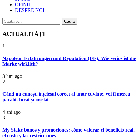
OPINII
DESPRE NOI
Caută
după:
ACTUALITĂȚI
1
Napoleon Erfahrungen und Reputation (DE): Wie seriös ist die
Marke wirklich?
3 luni ago
2
Când nu cunoști înțelesul corect al unor cuvinte, vei fi mereu
păcălit, furat și înșelat
4 ani ago
3
My Stake bonos y promociones: cómo valorar el beneficio real,
el costo y las restricciones