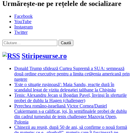
Urmărește-ne pe rețelele de socializare
Facebook
YouTube
Instagram
Twitter
Caută
după:
Stiripesurse.ro
Donald Trump sfidează Curtea Supremă a SUA: semnează
două ordine executive pentru a limita cetățenia americană prin
naștere
'Este o situație rușinoasă': Maia Sandu, reacție dură în
scandalul legat de vizita delegației talibane la Chișinău
Tenis: Alexandru Jecan şi Bogdan Pavel, învinşi în sferturile
probei de dublu la Hagen (challenger)
Perechea româno-israeliană Victor Cornea/Daniel
Cukiermann s-a calificat, joi, în semifinalele probei de dublu
din cadrul turneului de tenis challenger Mazovia Open,
Polonia
Chinezii au reușit, după 50 de ani, să confirme o nouă formă
de materie: ce e „glueball”, materia care îi fascinează pe