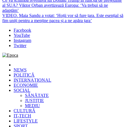
Ce va schimba revenirea lui Donald Trump în funcția de președinte
al SUA? Viktor Orban avertizează Europa: ‘Va trebui să ne
adaptăm’
VIDEO. Maia Sandu a votat: ‘Hoții vor să fure țara. Este esențial să
fim uniți pentru a menține pacea și a ne apăra țara’
Facebook
YouTube
Instagram
Twitter
Epoca
Cele mai noi știri online din România
NEWS
POLITICĂ
INTERNAȚIONAL
ECONOMIE
SOCIAL
SĂNĂTATE
JUSTIȚIE
MEDIU
CULTURĂ
IT-TECH
LIFESTYLE
SPORT