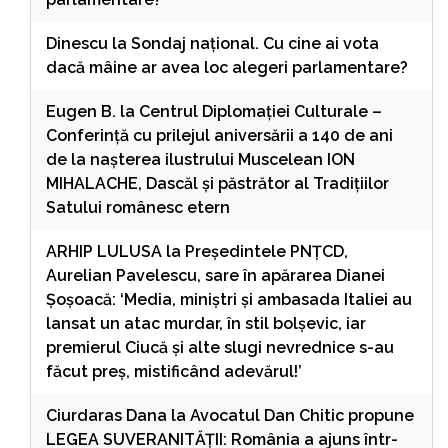
Dinescu
la
Sondaj național. Cu cine ai vota
dacă mâine ar avea loc alegeri parlamentare?
Eugen B.
la
Centrul Diplomației Culturale –
Conferință cu prilejul aniversării a 140 de ani
de la nașterea ilustrului Muscelean ION
MIHALACHE, Dascăl și păstrător al Tradițiilor
Satului românesc etern
ARHIP LULUSA
la
Președintele PNȚCD,
Aurelian Pavelescu, sare în apărarea Dianei
Șoșoacă: ‘Media, miniștri și ambasada Italiei au
lansat un atac murdar, în stil bolșevic, iar
premierul Ciucă și alte slugi nevrednice s-au
făcut preș, mistificând adevărul!’
Ciurdaras Dana
la
Avocatul Dan Chitic propune
LEGEA SUVERANITĂȚII: România a ajuns într-