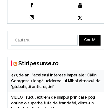
Caută
după:
Stiripesurse.ro
425 de ani, 'aceleași interese imperiale': Călin
Georgescu leagă uciderea lui Mihai Viteazul de
'globaliștii anticreștini'
VIDEO Trucul extrem de simplu prin care poți
obține o superbă tufă de trandafiri, dintr-un