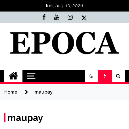
Skip
luni, aug. 10, 2026
to
content
Epoca
Cele mai noi știri online din România
Home
maupay
maupay