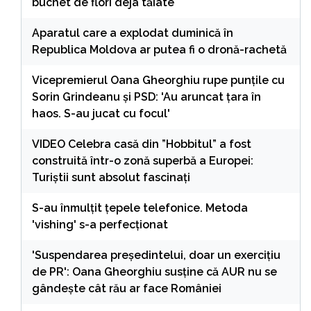
buchet de flori deja tăiate
Aparatul care a explodat duminică în
Republica Moldova ar putea fi o dronă-rachetă
Vicepremierul Oana Gheorghiu rupe punțile cu
Sorin Grindeanu și PSD: 'Au aruncat țara în
haos. S-au jucat cu focul'
VIDEO Celebra casă din ”Hobbitul” a fost
construită într-o zonă superbă a Europei:
Turiștii sunt absolut fascinați
S-au înmulțit țepele telefonice. Metoda
'vishing' s-a perfecționat
'Suspendarea președintelui, doar un exercițiu
de PR': Oana Gheorghiu susține că AUR nu se
gândește cât rău ar face României