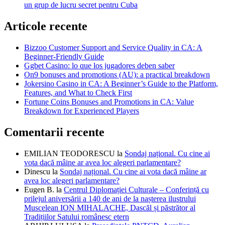
un grup de lucru secret pentru Cuba
Articole recente
Bizzoo Customer Support and Service Quality in CA: A
Beginner-Friendly Guide
Ggbet Casino: lo que los jugadores deben saber
On9 bonuses and promotions (AU): a practical breakdown
Jokersino Casino in CA: A Beginner’s Guide to the Platform,
Features, and What to Check First
Fortune Coins Bonuses and Promotions in CA: Value
Breakdown for Experienced Players
Comentarii recente
EMILIAN TEODORESCU
la
Sondaj național. Cu cine ai
vota dacă mâine ar avea loc alegeri parlamentare?
Dinescu
la
Sondaj național. Cu cine ai vota dacă mâine ar
avea loc alegeri parlamentare?
Eugen B.
la
Centrul Diplomației Culturale – Conferință cu
prilejul aniversării a 140 de ani de la nașterea ilustrului
Muscelean ION MIHALACHE, Dascăl și păstrător al
Tradițiilor Satului românesc etern