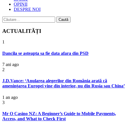
OPINII
DESPRE NOI
Caută
după:
ACTUALITĂȚI
1
Dancila se asteapta sa fie data afara din PSD
7 ani ago
2
J.D.Vance: ‘Anularea alegerilor din România arată că
amenințarea Europei vine din interior, nu din Rusia sau China’
1 an ago
3
Mr O Casino NZ: A Beginner’s Guide to Mobile Payments,
Access, and What to Check First