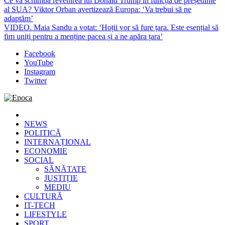
Ce va schimba revenirea lui Donald Trump în funcția de președinte
al SUA? Viktor Orban avertizează Europa: ‘Va trebui să ne
adaptăm’
VIDEO. Maia Sandu a votat: ‘Hoții vor să fure țara. Este esențial să
fim uniți pentru a menține pacea și a ne apăra țara’
Facebook
YouTube
Instagram
Twitter
Epoca
Cele mai noi știri online din România
NEWS
POLITICĂ
INTERNAȚIONAL
ECONOMIE
SOCIAL
SĂNĂTATE
JUSTIȚIE
MEDIU
CULTURĂ
IT-TECH
LIFESTYLE
SPORT