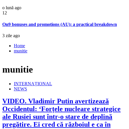
o lună ago
12
On9 bonuses and promotions (AU): a practical breakdown
3 zile ago
Home
munitie
munitie
INTERNAȚIONAL
NEWS
VIDEO. Vladimir Putin avertizează
Occidentul: ‘Forțele nucleare strategice
ale Rusiei sunt într-o stare de deplină
pregătire. Ei cred că războiul e ca în