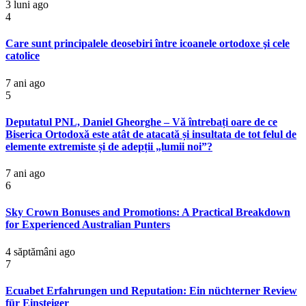
3 luni ago
4
Care sunt principalele deosebiri între icoanele ortodoxe şi cele
catolice
7 ani ago
5
Deputatul PNL, Daniel Gheorghe – Vă întrebați oare de ce
Biserica Ortodoxă este atât de atacată și insultata de tot felul de
elemente extremiste și de adepții „lumii noi”?
7 ani ago
6
Sky Crown Bonuses and Promotions: A Practical Breakdown
for Experienced Australian Punters
4 săptămâni ago
7
Ecuabet Erfahrungen und Reputation: Ein nüchterner Review
für Einsteiger