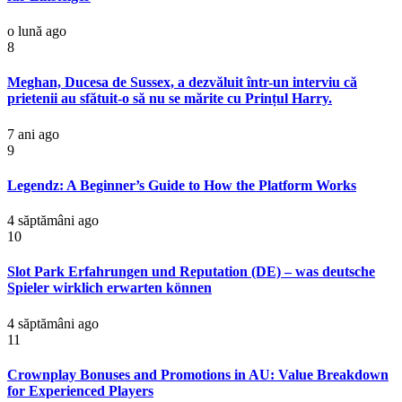
o lună ago
8
Meghan, Ducesa de Sussex, a dezvăluit într-un interviu că
prietenii au sfătuit-o să nu se mărite cu Prințul Harry.
7 ani ago
9
Legendz: A Beginner’s Guide to How the Platform Works
4 săptămâni ago
10
Slot Park Erfahrungen und Reputation (DE) – was deutsche
Spieler wirklich erwarten können
4 săptămâni ago
11
Crownplay Bonuses and Promotions in AU: Value Breakdown
for Experienced Players