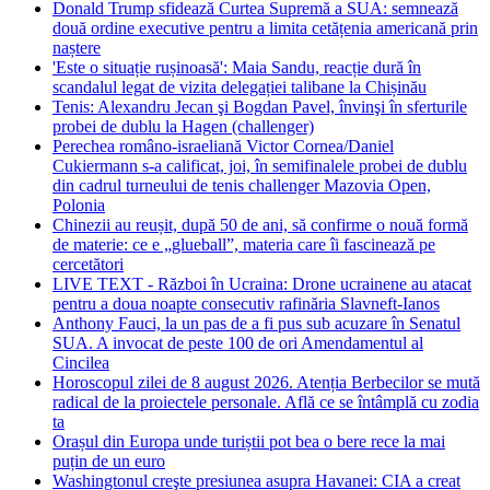
Donald Trump sfidează Curtea Supremă a SUA: semnează
două ordine executive pentru a limita cetățenia americană prin
naștere
'Este o situație rușinoasă': Maia Sandu, reacție dură în
scandalul legat de vizita delegației talibane la Chișinău
Tenis: Alexandru Jecan şi Bogdan Pavel, învinşi în sferturile
probei de dublu la Hagen (challenger)
Perechea româno-israeliană Victor Cornea/Daniel
Cukiermann s-a calificat, joi, în semifinalele probei de dublu
din cadrul turneului de tenis challenger Mazovia Open,
Polonia
Chinezii au reușit, după 50 de ani, să confirme o nouă formă
de materie: ce e „glueball”, materia care îi fascinează pe
cercetători
LIVE TEXT - Război în Ucraina: Drone ucrainene au atacat
pentru a doua noapte consecutiv rafinăria Slavneft-Ianos
Anthony Fauci, la un pas de a fi pus sub acuzare în Senatul
SUA. A invocat de peste 100 de ori Amendamentul al
Cincilea
Horoscopul zilei de 8 august 2026. Atenția Berbecilor se mută
radical de la proiectele personale. Află ce se întâmplă cu zodia
ta
Orașul din Europa unde turiștii pot bea o bere rece la mai
puțin de un euro
Washingtonul creşte presiunea asupra Havanei: CIA a creat