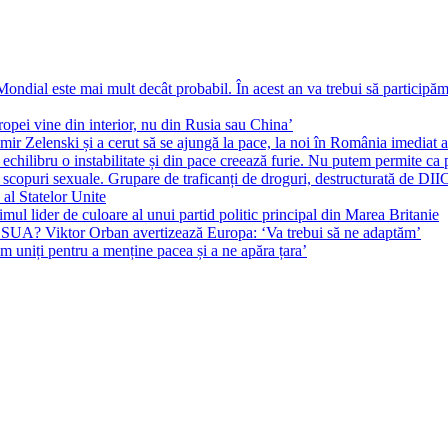
ial este mai mult decât probabil. În acest an va trebui să participăm l
pei vine din interior, nu din Rusia sau China’
r Zelenski și a cerut să se ajungă la pace, la noi în România imediat au 
echilibru o instabilitate și din pace creează furie. Nu putem permite ca 
 scopuri sexuale. Grupare de traficanți de droguri, destructurată de DI
 al Statelor Unite
l lider de culoare al unui partid politic principal din Marea Britanie
l SUA? Viktor Orban avertizează Europa: ‘Va trebui să ne adaptăm’
m uniți pentru a menține pacea și a ne apăra țara’