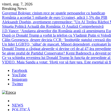
Skip
vineri, aug. 7, 2026
to
Breaking News
content
Guvernul Bolojan: cinism rece pe spatele persoanelor cu handicap
România a acordat 5 miliarde de euro Ucrainei, adică 1,5% din PIB
Aleksandr Dughin, avertisment cutremurător: ”Un Al Treilea Război Mond
Situația Politică Actuală din România: O Analiză Comprehensivă
J.D.Vance: ‘Anularea alegerilor din România arată că amenințarea Euro
După ce Donald Trump a vorbit la telefon cu Vladimir Putin și Volodimi
Călin Georgescu, despre decizia CCR: ‘Instituțiile statului creează din 
Un lider LGBTQ, ‘săltat’ de mascați. Minori dependenți, exploatați în
Donald Trump a câștigat alegerile și devine cel de-al 47-lea președinte
Se alege praful de Partidul Conservator? Kemi Badenoch a devenit primu
Ce va schimba revenirea lui Donald Trump în funcția de președinte a
VIDEO. Maia Sandu a votat: ‘Hoții vor să fure țara. Este esențial să fi
Facebook
YouTube
Instagram
Twitter
Epoca
Cele mai noi știri online din România
NEWS
POLITICĂ