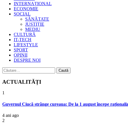
INTERNAȚIONAL
ECONOMIE
SOCIAL
SĂNĂTATE
JUSTIȚIE
MEDIU
CULTURĂ
IT-TECH
LIFESTYLE
SPORT
OPINII
DESPRE NOI
Caută
după:
ACTUALITĂȚI
1
Guvernul Ciucă strânge cureaua: De la 1 august începe raționali
4 ani ago
2