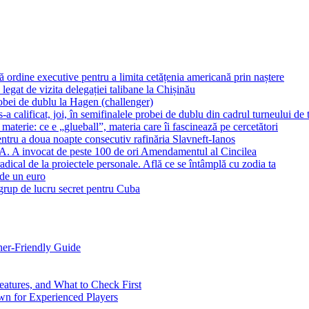
dine executive pentru a limita cetățenia americană prin naștere
 legat de vizita delegației talibane la Chișinău
robei de dublu la Hagen (challenger)
calificat, joi, în semifinalele probei de dublu din cadrul turneului d
aterie: ce e „glueball”, materia care îi fascinează pe cercetători
tru a doua noapte consecutiv rafinăria Slavneft-Ianos
UA. A invocat de peste 100 de ori Amendamentul al Cincilea
dical de la proiectele personale. Află ce se întâmplă cu zodia ta
 de un euro
grup de lucru secret pentru Cuba
ner-Friendly Guide
eatures, and What to Check First
n for Experienced Players