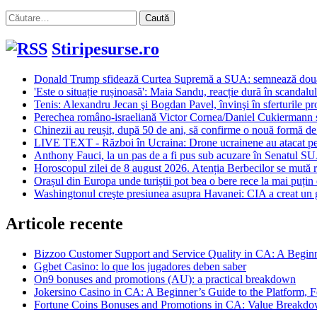
Caută
după:
Stiripesurse.ro
Donald Trump sfidează Curtea Supremă a SUA: semnează două or
'Este o situație rușinoasă': Maia Sandu, reacție dură în scandalul
Tenis: Alexandru Jecan şi Bogdan Pavel, învinşi în sferturile p
Perechea româno-israeliană Victor Cornea/Daniel Cukiermann s-a 
Chinezii au reușit, după 50 de ani, să confirme o nouă formă de m
LIVE TEXT - Război în Ucraina: Drone ucrainene au atacat pen
Anthony Fauci, la un pas de a fi pus sub acuzare în Senatul S
Horoscopul zilei de 8 august 2026. Atenția Berbecilor se mută ra
Orașul din Europa unde turiștii pot bea o bere rece la mai puțin
Washingtonul creşte presiunea asupra Havanei: CIA a creat un 
Articole recente
Bizzoo Customer Support and Service Quality in CA: A Begin
Ggbet Casino: lo que los jugadores deben saber
On9 bonuses and promotions (AU): a practical breakdown
Jokersino Casino in CA: A Beginner’s Guide to the Platform, F
Fortune Coins Bonuses and Promotions in CA: Value Breakdow