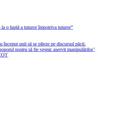
a o luptă a tuturor împotriva tuturor”
început unii să se plieze pe discursul păcii.
poporul nostru să fie veșnic aservit manipulărilor’
ICOT