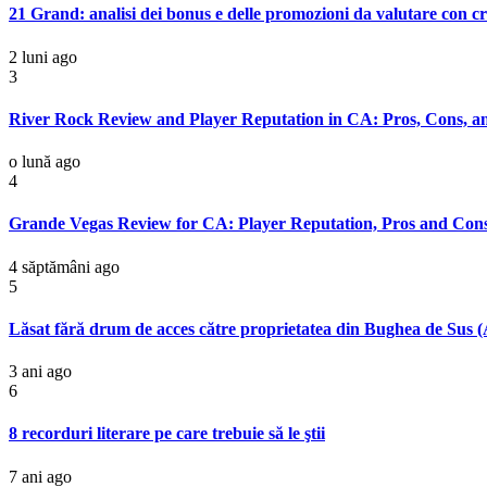
21 Grand: analisi dei bonus e delle promozioni da valutare con cr
2 luni ago
3
River Rock Review and Player Reputation in CA: Pros, Cons, 
o lună ago
4
Grande Vegas Review for CA: Player Reputation, Pros and Con
4 săptămâni ago
5
Lăsat fără drum de acces către proprietatea din Bughea de Sus (A
3 ani ago
6
8 recorduri literare pe care trebuie să le ştii
7 ani ago