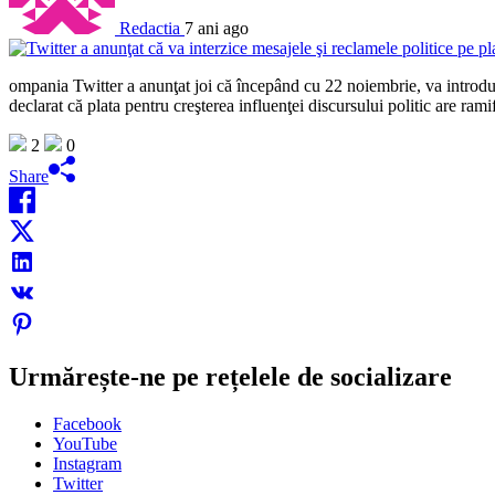
Redactia
7 ani ago
ompania Twitter a anunţat joi că începând cu 22 noiembrie, va introduc
declarat că plata pentru creşterea influenţei discursului politic are ram
2
0
Share
Urmărește-ne pe rețelele de socializare
Facebook
YouTube
Instagram
Twitter