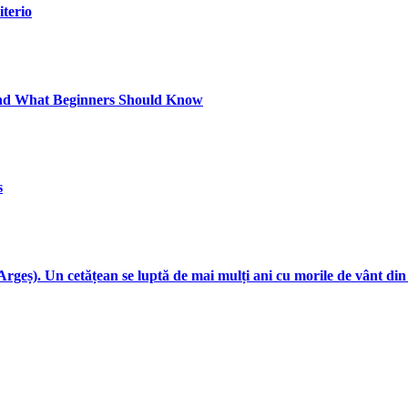
iterio
and What Beginners Should Know
s
rgeș). Un cetățean se luptă de mai mulți ani cu morile de vânt din