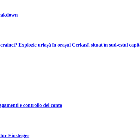
reakdown
inei? Explozie uriașă în orașul Cerkasî, situat în sud-estul capit
agamenti e controllo del conto
ür Einsteiger