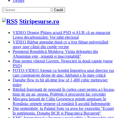
Twitter
Caută
după:
Stiripesurse.ro
VIDEO Dragoș Pîslaru acuză PSD și AUR că au masacrat
Legea decarbonizării: Vor plăti electoral
VIDEO Bărbat amendat după ce a fost filmat pulverizând
spray spre câinii din curţile vecine
Premierul Republicii Moldova: Vizita delegației din
Afganistan este „jenantă și inacceptabilă”
Piste pentru viitorul Guvern. Negocieri la două capete (surse
PSD)
FOTO-VIDEO Atentat cu bombă împotriva unui director rus
care construiește drone de atac: bărbatul e în stare critică
Danube flow to hit all-time low of 1,400 cubic metres/sec
today
Bătrână îngropată de nepoată în curtea casei pentru a-i încasa,
timp de un an, pensia. Polițiștii și procurorii fac cercetări
Mișcarea lansată de Călin Georgescu prinde amploare în
România: primele semene că românii îi ascultă îndemnurile
Din septembrie, la Palatul Suţu va avea loc expoziţia "Ecouri
în patrimoniu. Donaţia BCR şi Pinacoteca Bucureşti"
KMG International a început o nouă ediție a Traineeship-ului