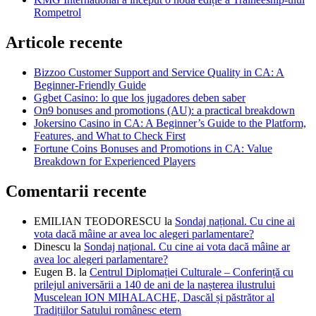
Rompetrol
Articole recente
Bizzoo Customer Support and Service Quality in CA: A
Beginner-Friendly Guide
Ggbet Casino: lo que los jugadores deben saber
On9 bonuses and promotions (AU): a practical breakdown
Jokersino Casino in CA: A Beginner’s Guide to the Platform,
Features, and What to Check First
Fortune Coins Bonuses and Promotions in CA: Value
Breakdown for Experienced Players
Comentarii recente
EMILIAN TEODORESCU
la
Sondaj național. Cu cine ai
vota dacă mâine ar avea loc alegeri parlamentare?
Dinescu
la
Sondaj național. Cu cine ai vota dacă mâine ar
avea loc alegeri parlamentare?
Eugen B.
la
Centrul Diplomației Culturale – Conferință cu
prilejul aniversării a 140 de ani de la nașterea ilustrului
Muscelean ION MIHALACHE, Dascăl și păstrător al
Tradițiilor Satului românesc etern