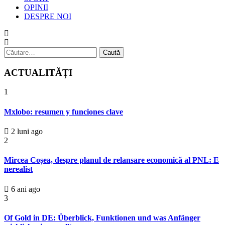
OPINII
DESPRE NOI
Caută
după:
ACTUALITĂȚI
1
Mxlobo: resumen y funciones clave
2 luni ago
2
Mircea Coșea, despre planul de relansare economică al PNL: E
nerealist
6 ani ago
3
Of Gold in DE: Überblick, Funktionen und was Anfänger