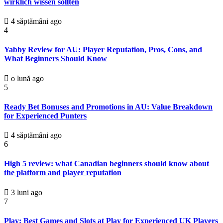
wirklich wissen sollten
4 săptămâni ago
4
Yabby Review for AU: Player Reputation, Pros, Cons, and
What Beginners Should Know
o lună ago
5
Ready Bet Bonuses and Promotions in AU: Value Breakdown
for Experienced Punters
4 săptămâni ago
6
High 5 review: what Canadian beginners should know about
the platform and player reputation
3 luni ago
7
Play: Best Games and Slots at Play for Experienced UK Players