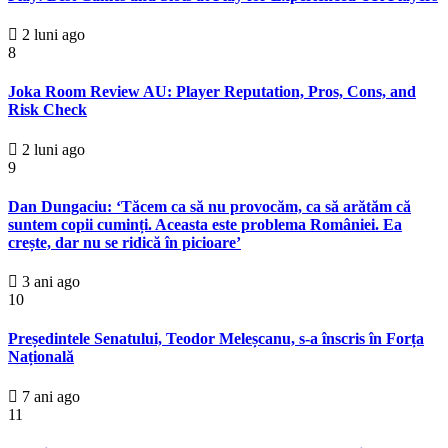
2 luni ago
8
Joka Room Review AU: Player Reputation, Pros, Cons, and
Risk Check
2 luni ago
9
Dan Dungaciu: ‘Tăcem ca să nu provocăm, ca să arătăm că
suntem copii cuminți. Aceasta este problema României. Ea
crește, dar nu se ridică în picioare’
3 ani ago
10
Președintele Senatului, Teodor Meleșcanu, s-a înscris în Forța
Națională
7 ani ago
11