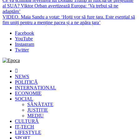
Ce va schimba revenirea lui Donald Trump în funcția de președinte
al SUA? Viktor Orban avertizează Europa: ‘Va trebui să ne
adaptăm’
VIDEO. Maia Sandu a votat: ‘Hoții vor să fure țara. Este esențial să
fim uniți pentru a menține pacea și a ne apăra țara’
Facebook
YouTube
Instagram
Twitter
Epoca
Cele mai noi știri online din România
NEWS
POLITICĂ
INTERNAȚIONAL
ECONOMIE
SOCIAL
SĂNĂTATE
JUSTIȚIE
MEDIU
CULTURĂ
IT-TECH
LIFESTYLE
SPORT