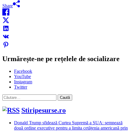
Share
Urmărește-ne pe rețelele de socializare
Facebook
YouTube
Instagram
Twitter
Caută
după:
Stiripesurse.ro
Donald Trump sfidează Curtea Supremă a SUA: semnează
două ordine executive pentru a limita cetățenia americană prin