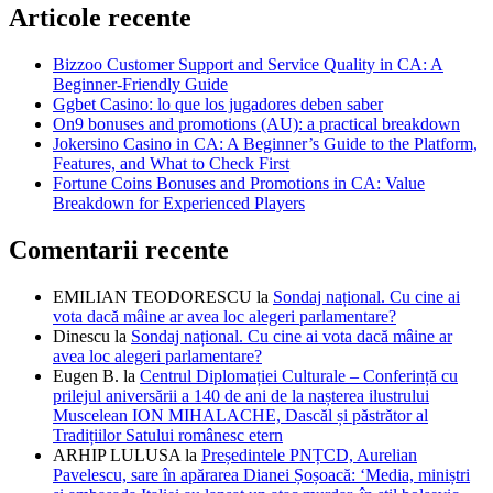
Articole recente
Bizzoo Customer Support and Service Quality in CA: A
Beginner-Friendly Guide
Ggbet Casino: lo que los jugadores deben saber
On9 bonuses and promotions (AU): a practical breakdown
Jokersino Casino in CA: A Beginner’s Guide to the Platform,
Features, and What to Check First
Fortune Coins Bonuses and Promotions in CA: Value
Breakdown for Experienced Players
Comentarii recente
EMILIAN TEODORESCU
la
Sondaj național. Cu cine ai
vota dacă mâine ar avea loc alegeri parlamentare?
Dinescu
la
Sondaj național. Cu cine ai vota dacă mâine ar
avea loc alegeri parlamentare?
Eugen B.
la
Centrul Diplomației Culturale – Conferință cu
prilejul aniversării a 140 de ani de la nașterea ilustrului
Muscelean ION MIHALACHE, Dascăl și păstrător al
Tradițiilor Satului românesc etern
ARHIP LULUSA
la
Președintele PNȚCD, Aurelian
Pavelescu, sare în apărarea Dianei Șoșoacă: ‘Media, miniștri