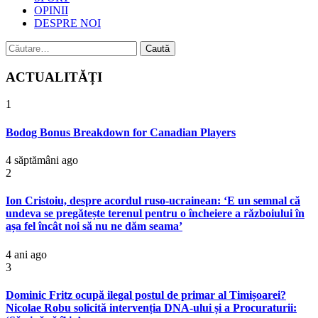
OPINII
DESPRE NOI
Caută
după:
ACTUALITĂȚI
1
Bodog Bonus Breakdown for Canadian Players
4 săptămâni ago
2
Ion Cristoiu, despre acordul ruso-ucrainean: ‘E un semnal că
undeva se pregătește terenul pentru o încheiere a războiului în
așa fel încât noi să nu ne dăm seama’
4 ani ago
3
Dominic Fritz ocupă ilegal postul de primar al Timișoarei?
Nicolae Robu solicită intervenția DNA-ului și a Procuraturii: