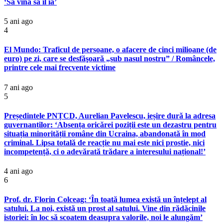
‘Să vină să îl ia’
5 ani ago
4
El Mundo: Traficul de persoane, o afacere de cinci milioane (de
euro) pe zi, care se desfăşoară „sub nasul nostru” / Româncele,
printre cele mai frecvente victime
7 ani ago
5
Președintele PNȚCD, Aurelian Pavelescu, ieșire dură la adresa
guvernanților: ‘Absența oricărei poziții este un dezastru pentru
situația minorității române din Ucraina, abandonată în mod
criminal. Lipsa totală de reacție nu mai este nici prostie, nici
incompetență, ci o adevărată trădare a interesului național!’
4 ani ago
6
Prof. dr. Florin Colceag: ‘În toată lumea există un înțelept al
satului. La noi, există un prost al satului. Vine din rădăcinile
istoriei: în loc să scoatem deasupra valorile, noi le alungăm’