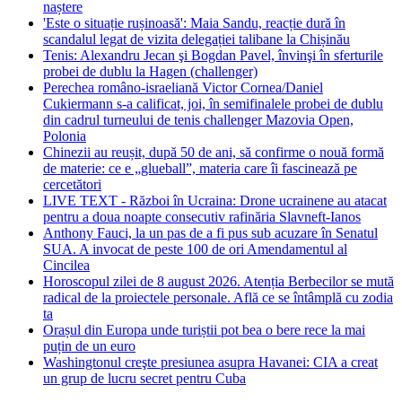
naștere
'Este o situație rușinoasă': Maia Sandu, reacție dură în
scandalul legat de vizita delegației talibane la Chișinău
Tenis: Alexandru Jecan şi Bogdan Pavel, învinşi în sferturile
probei de dublu la Hagen (challenger)
Perechea româno-israeliană Victor Cornea/Daniel
Cukiermann s-a calificat, joi, în semifinalele probei de dublu
din cadrul turneului de tenis challenger Mazovia Open,
Polonia
Chinezii au reușit, după 50 de ani, să confirme o nouă formă
de materie: ce e „glueball”, materia care îi fascinează pe
cercetători
LIVE TEXT - Război în Ucraina: Drone ucrainene au atacat
pentru a doua noapte consecutiv rafinăria Slavneft-Ianos
Anthony Fauci, la un pas de a fi pus sub acuzare în Senatul
SUA. A invocat de peste 100 de ori Amendamentul al
Cincilea
Horoscopul zilei de 8 august 2026. Atenția Berbecilor se mută
radical de la proiectele personale. Află ce se întâmplă cu zodia
ta
Orașul din Europa unde turiștii pot bea o bere rece la mai
puțin de un euro
Washingtonul creşte presiunea asupra Havanei: CIA a creat
un grup de lucru secret pentru Cuba