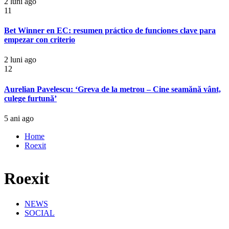
2 luni ago
11
Bet Winner en EC: resumen práctico de funciones clave para
empezar con criterio
2 luni ago
12
Aurelian Pavelescu: ‘Greva de la metrou – Cine seamănă vânt,
culege furtună’
5 ani ago
Home
Roexit
Roexit
NEWS
SOCIAL