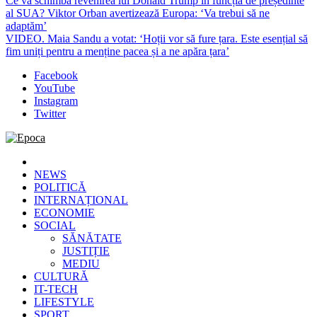
Ce va schimba revenirea lui Donald Trump în funcția de președinte
al SUA? Viktor Orban avertizează Europa: ‘Va trebui să ne
adaptăm’
VIDEO. Maia Sandu a votat: ‘Hoții vor să fure țara. Este esențial să
fim uniți pentru a menține pacea și a ne apăra țara’
Facebook
YouTube
Instagram
Twitter
Epoca
Cele mai noi știri online din România
NEWS
POLITICĂ
INTERNAȚIONAL
ECONOMIE
SOCIAL
SĂNĂTATE
JUSTIȚIE
MEDIU
CULTURĂ
IT-TECH
LIFESTYLE
SPORT