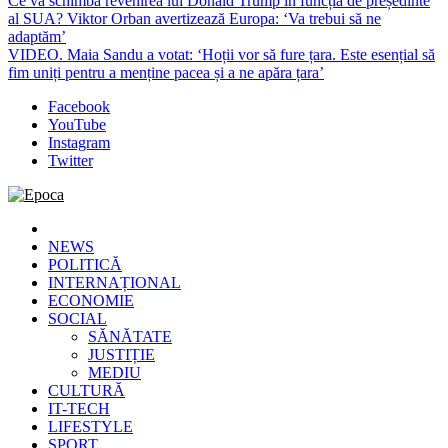
Ce va schimba revenirea lui Donald Trump în funcția de președinte
al SUA? Viktor Orban avertizează Europa: ‘Va trebui să ne
adaptăm’
VIDEO. Maia Sandu a votat: ‘Hoții vor să fure țara. Este esențial să
fim uniți pentru a menține pacea și a ne apăra țara’
Facebook
YouTube
Instagram
Twitter
Epoca
Cele mai noi știri online din România
NEWS
POLITICĂ
INTERNAȚIONAL
ECONOMIE
SOCIAL
SĂNĂTATE
JUSTIȚIE
MEDIU
CULTURĂ
IT-TECH
LIFESTYLE
SPORT