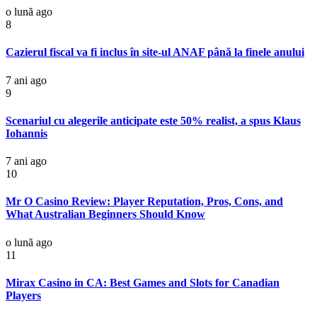
o lună ago
8
Cazierul fiscal va fi inclus în site-ul ANAF până la finele anului
7 ani ago
9
Scenariul cu alegerile anticipate este 50% realist, a spus Klaus
Iohannis
7 ani ago
10
Mr O Casino Review: Player Reputation, Pros, Cons, and
What Australian Beginners Should Know
o lună ago
11
Mirax Casino in CA: Best Games and Slots for Canadian
Players