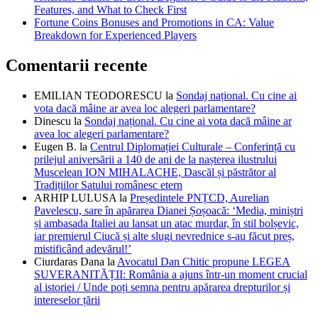
Features, and What to Check First
Fortune Coins Bonuses and Promotions in CA: Value
Breakdown for Experienced Players
Comentarii recente
EMILIAN TEODORESCU
la
Sondaj național. Cu cine ai
vota dacă mâine ar avea loc alegeri parlamentare?
Dinescu
la
Sondaj național. Cu cine ai vota dacă mâine ar
avea loc alegeri parlamentare?
Eugen B.
la
Centrul Diplomației Culturale – Conferință cu
prilejul aniversării a 140 de ani de la nașterea ilustrului
Muscelean ION MIHALACHE, Dascăl și păstrător al
Tradițiilor Satului românesc etern
ARHIP LULUSA
la
Președintele PNȚCD, Aurelian
Pavelescu, sare în apărarea Dianei Șoșoacă: ‘Media, miniștri
și ambasada Italiei au lansat un atac murdar, în stil bolșevic,
iar premierul Ciucă și alte slugi nevrednice s-au făcut preș,
mistificând adevărul!’
Ciurdaras Dana
la
Avocatul Dan Chitic propune LEGEA
SUVERANITĂȚII: România a ajuns într-un moment crucial
al istoriei / Unde poți semna pentru apărarea drepturilor și
intereselor țării