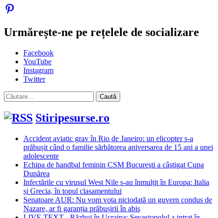
Urmărește-ne pe rețelele de socializare
Facebook
YouTube
Instagram
Twitter
Caută
după:
Stiripesurse.ro
Accident aviatic grav în Rio de Janeiro: un elicopter s-a
prăbușit când o familie sărbătorea aniversarea de 15 ani a unei
adolescente
Echipa de handbal feminin CSM Bucureşti a câştigat Cupa
Dunărea
Infectările cu virusul West Nile s-au înmulțit în Europa: Italia
și Grecia, în topul clasamentului
Senatoare AUR: Nu vom vota niciodată un guvern condus de
Nazare, ar fi garanția prăbușirii în abis
LIVE TEXT - Război în Ucraina: Sevastopolul a intrat în