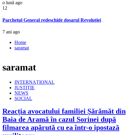
o lună ago
12
Parchetul General redeschide dosarul Revoluției
7 ani ago
Home
saramat
saramat
INTERNAȚIONAL
JUSTIȚIE
NEWS
SOCIAL
Reacția avocatului familiei Șărămăt din
Baia de Aramă în cazul Sorinei după
filmarea apărută cu ea într-o ipostază