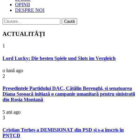
OPINII
DESPRE NOI
Caută
după:
ACTUALITĂȚI
1
Lord Lucky: Die besten Spiele und Slots im Vergleich
o lună ago
2
Președintele Partidului DAC, Cătălin Berenghi, și senatoarea
Diana Șoșoacă inițiază o campanie umanitară pentru sinistrații
din Roșia Montană
5 ani ago
3
Cristian Terheș a DEMISIONAT din PSD și s-a înscris în
PNȚCD