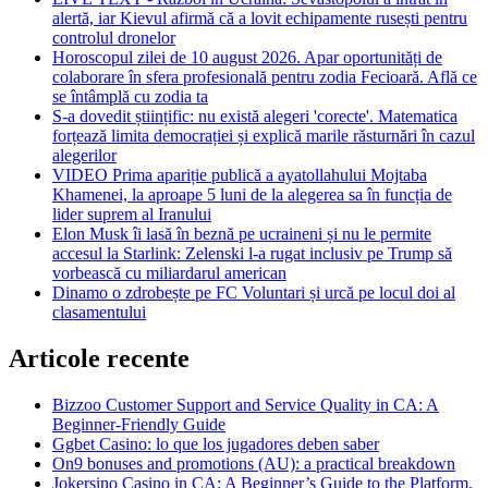
alertă, iar Kievul afirmă că a lovit echipamente rusești pentru
controlul dronelor
Horoscopul zilei de 10 august 2026. Apar oportunități de
colaborare în sfera profesională pentru zodia Fecioară. Află ce
se întâmplă cu zodia ta
S-a dovedit științific: nu există alegeri 'corecte'. Matematica
forțează limita democrației și explică marile răsturnări în cazul
alegerilor
VIDEO Prima apariție publică a ayatollahului Mojtaba
Khamenei, la aproape 5 luni de la alegerea sa în funcția de
lider suprem al Iranului
Elon Musk îi lasă în beznă pe ucraineni și nu le permite
accesul la Starlink: Zelenski l-a rugat inclusiv pe Trump să
vorbească cu miliardarul american
Dinamo o zdrobește pe FC Voluntari și urcă pe locul doi al
clasamentului
Articole recente
Bizzoo Customer Support and Service Quality in CA: A
Beginner-Friendly Guide
Ggbet Casino: lo que los jugadores deben saber
On9 bonuses and promotions (AU): a practical breakdown
Jokersino Casino in CA: A Beginner’s Guide to the Platform,