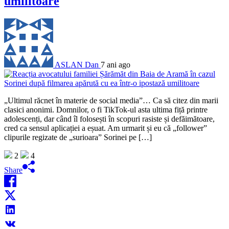
umilitoare
ASLAN Dan
7 ani ago
„Ultimul răcnet în materie de social media”… Ca să citez din marii
clasici anonimi. Domnilor, o fi TikTok-ul asta ultima fiță printre
adolescenți, dar când îl folosești în scopuri rasiste și defăimătoare,
cred ca sensul aplicației a eșuat. Am urmarit și eu că „follower”
clipurile regizate de „surioara” Sorinei pe […]
2
4
Share