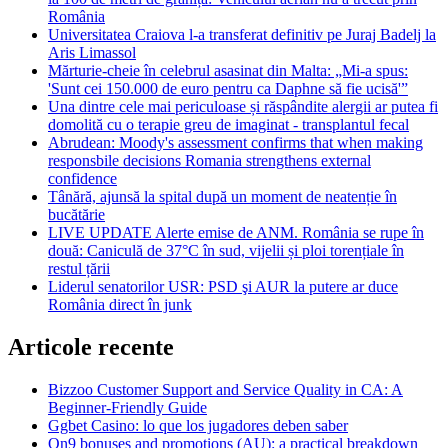
România
Universitatea Craiova l-a transferat definitiv pe Juraj Badelj la
Aris Limassol
Mărturie-cheie în celebrul asasinat din Malta: „Mi-a spus:
'Sunt cei 150.000 de euro pentru ca Daphne să fie ucisă'”
Una dintre cele mai periculoase și răspândite alergii ar putea fi
domolită cu o terapie greu de imaginat - transplantul fecal
Abrudean: Moody's assessment confirms that when making
responsbile decisions Romania strengthens external
confidence
Tânără, ajunsă la spital după un moment de neatenție în
bucătărie
LIVE UPDATE Alerte emise de ANM. România se rupe în
două: Caniculă de 37°C în sud, vijelii și ploi torențiale în
restul țării
Liderul senatorilor USR: PSD şi AUR la putere ar duce
România direct în junk
Articole recente
Bizzoo Customer Support and Service Quality in CA: A
Beginner-Friendly Guide
Ggbet Casino: lo que los jugadores deben saber
On9 bonuses and promotions (AU): a practical breakdown