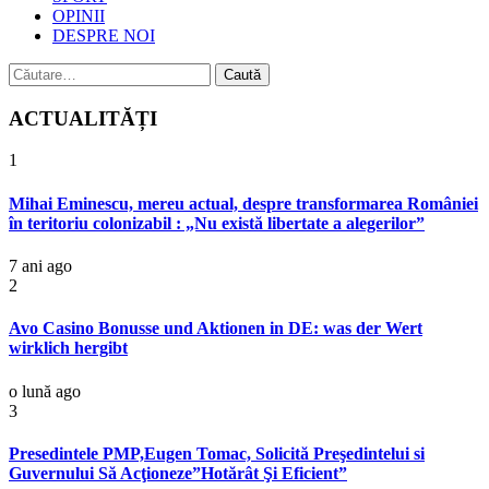
OPINII
DESPRE NOI
Caută
după:
ACTUALITĂȚI
1
Mihai Eminescu, mereu actual, despre transformarea României
în teritoriu colonizabil : „Nu există libertate a alegerilor”
7 ani ago
2
Avo Casino Bonusse und Aktionen in DE: was der Wert
wirklich hergibt
o lună ago
3
Presedintele PMP,Eugen Tomac, Solicită Preşedintelui si
Guvernului Să Acţioneze”Hotărât Şi Eficient”