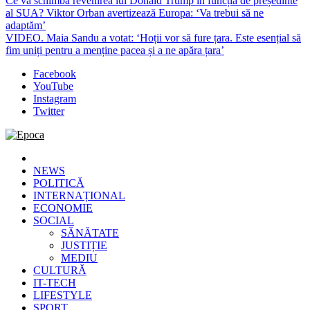
Ce va schimba revenirea lui Donald Trump în funcția de președinte
al SUA? Viktor Orban avertizează Europa: ‘Va trebui să ne
adaptăm’
VIDEO. Maia Sandu a votat: ‘Hoții vor să fure țara. Este esențial să
fim uniți pentru a menține pacea și a ne apăra țara’
Facebook
YouTube
Instagram
Twitter
Epoca
Cele mai noi știri online din România
NEWS
POLITICĂ
INTERNAȚIONAL
ECONOMIE
SOCIAL
SĂNĂTATE
JUSTIȚIE
MEDIU
CULTURĂ
IT-TECH
LIFESTYLE
SPORT