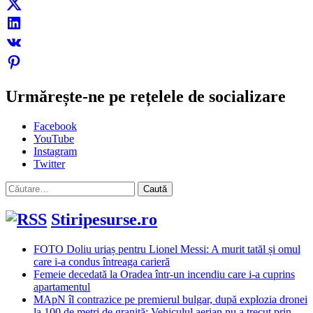
Urmărește-ne pe rețelele de socializare
Facebook
YouTube
Instagram
Twitter
Caută
după:
Stiripesurse.ro
FOTO Doliu uriaș pentru Lionel Messi: A murit tatăl și omul
care i-a condus întreaga carieră
Femeie decedată la Oradea într-un incendiu care i-a cuprins
apartamentul
MApN îl contrazice pe premierul bulgar, după explozia dronei
la 100 de metri de graniță: Vehiculul aerian nu a trecut prin