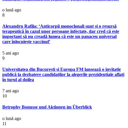
o lună ago
8
Alexandru Rafila: ‘Anticorpii monoclonali sunt și o resursă
terapeutică în cazul unor persoane infectate, dar cred că este
important să nu creadă lumea că este un panaceu universal
care înlocuiește vaccinul’
5 ani ago
9
Universitatea din București și Europa FM lansează o invitație
publică la dezbatere candidaților la alegerile prezidențiale aflați
în turul al doilea
7 ani ago
10
Betrophy Bonusse und Aktionen im Überblick
o lună ago
11