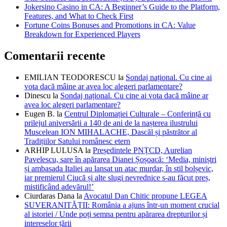
Jokersino Casino in CA: A Beginner’s Guide to the Platform,
Features, and What to Check First
Fortune Coins Bonuses and Promotions in CA: Value
Breakdown for Experienced Players
Comentarii recente
EMILIAN TEODORESCU
la
Sondaj național. Cu cine ai
vota dacă mâine ar avea loc alegeri parlamentare?
Dinescu
la
Sondaj național. Cu cine ai vota dacă mâine ar
avea loc alegeri parlamentare?
Eugen B.
la
Centrul Diplomației Culturale – Conferință cu
prilejul aniversării a 140 de ani de la nașterea ilustrului
Muscelean ION MIHALACHE, Dascăl și păstrător al
Tradițiilor Satului românesc etern
ARHIP LULUSA
la
Președintele PNȚCD, Aurelian
Pavelescu, sare în apărarea Dianei Șoșoacă: ‘Media, miniștri
și ambasada Italiei au lansat un atac murdar, în stil bolșevic,
iar premierul Ciucă și alte slugi nevrednice s-au făcut preș,
mistificând adevărul!’
Ciurdaras Dana
la
Avocatul Dan Chitic propune LEGEA
SUVERANITĂȚII: România a ajuns într-un moment crucial
al istoriei / Unde poți semna pentru apărarea drepturilor și
intereselor țării