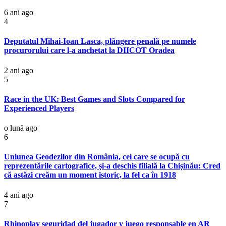
6 ani ago
4
Deputatul Mihai-Ioan Lasca, plângere penală pe numele
procurorului care l-a anchetat la DIICOT Oradea
2 ani ago
5
Race in the UK: Best Games and Slots Compared for
Experienced Players
o lună ago
6
Uniunea Geodezilor din România, cei care se ocupă cu
reprezentările cartografice, și-a deschis filială la Chișinău: Cred
că astăzi creăm un moment istoric, la fel ca în 1918
4 ani ago
7
Rhinoplay seguridad del jugador y juego responsable en AR