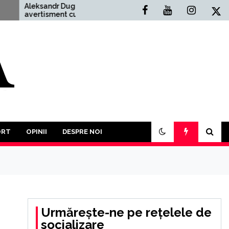
Aleksandr Dughin,
Situația Politică Actu
avertisment cutremurător:
din România: O Anali
”Un Al Treilea Război
Comprehensivă
Mondial este mai mult
ecât probabil. În acest an
a trebui să participăm la o
luptă a tuturor împotriva
tuturor”
ORT
OPINII
DESPRE NOI
Urmărește-ne pe rețelele de
socializare