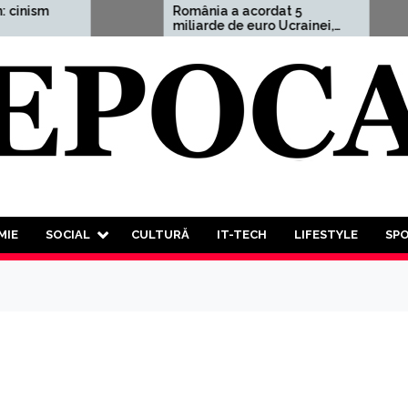
România a acordat 5
miliarde de euro Ucrainei,
adică 1,5% din PIB
d
v
MIE
SOCIAL
CULTURĂ
IT-TECH
LIFESTYLE
SP