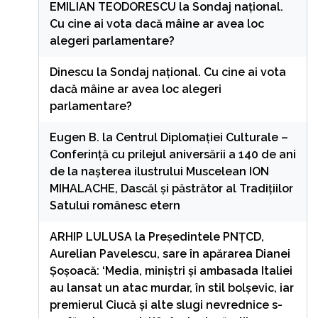
EMILIAN TEODORESCU
la
Sondaj național.
Cu cine ai vota dacă mâine ar avea loc
alegeri parlamentare?
Dinescu
la
Sondaj național. Cu cine ai vota
dacă mâine ar avea loc alegeri
parlamentare?
Eugen B.
la
Centrul Diplomației Culturale –
Conferință cu prilejul aniversării a 140 de ani
de la nașterea ilustrului Muscelean ION
MIHALACHE, Dascăl și păstrător al Tradițiilor
Satului românesc etern
ARHIP LULUSA
la
Președintele PNȚCD,
Aurelian Pavelescu, sare în apărarea Dianei
Șoșoacă: ‘Media, miniștri și ambasada Italiei
au lansat un atac murdar, în stil bolșevic, iar
premierul Ciucă și alte slugi nevrednice s-